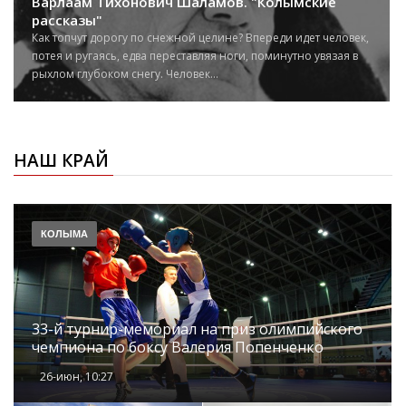
Варлаам Тихонович Шаламов. "Колымские
рассказы"
Как топчут дорогу по снежной целине? Впереди идет человек,
потея и ругаясь, едва переставляя ноги, поминутно увязая в
рыхлом глубоком снегу. Человек...
НАШ КРАЙ
КОЛЫМА
33-й турнир-мемориал на приз олимпийского
чемпиона по боксу Валерия Попенченко
26-июн, 10:27