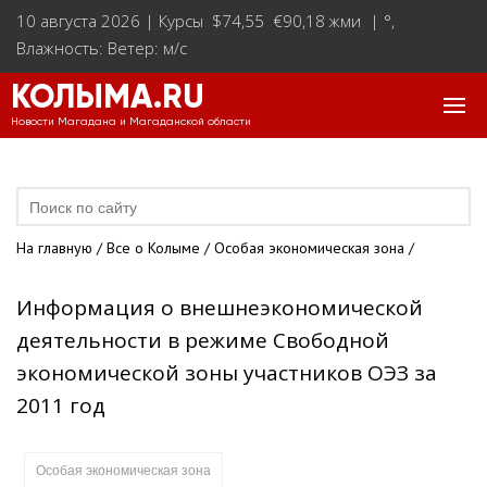
10 августа 2026 |
Курсы $74,55 €90,18 жми
|
°
,
Влажность: Ветер: м/с
КОЛЫМА.RU
Новости Магадана и Магаданской области
На главную
/
Все о Колыме
/
Особая экономическая зона
/
Информация о внешнеэкономической
деятельности в режиме Свободной
экономической зоны участников ОЭЗ за
2011 год
Особая экономическая зона