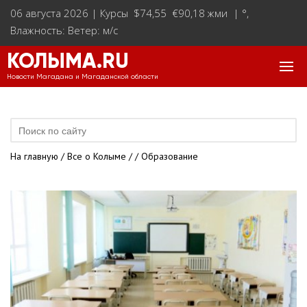
06 августа 2026 |
Курсы $74,55 €90,18 жми
|
°
,
Влажность: Ветер: м/с
КОЛЫМА.RU
Новости Магадана и Магаданской области
На главную
/
Все о Колыме
/
/ Образование