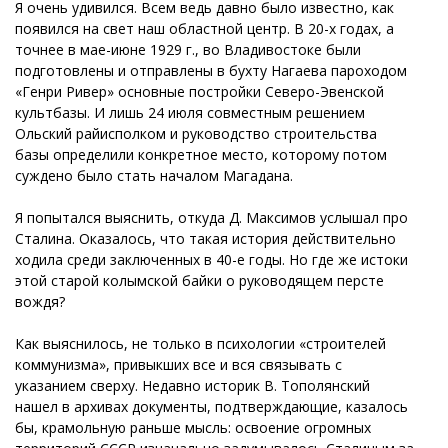
Я очень удивился. Всем ведь давно было известно, как
появился на свет наш областной центр. В 20-х годах, а
точнее в мае-июне 1929 г., во Владивостоке были
подготовлены и отправлены в бухту Нагаева пароходом
«Генри Ривер» основные постройки Северо-Эвенской
культбазы. И лишь 24 июля совместным решением
Ольский райисполком и руководство строительства
базы определили конкретное место, которому потом
суждено было стать началом Магадана.
Я попытался выяснить, откуда Д. Максимов услышал про
Сталина. Оказалось, что такая история действительно
ходила среди заключенных в 40-е годы. Но где же истоки
этой старой колымской байки о руководящем персте
вождя?
Как выяснилось, не только в психологии «строителей
коммунизма», привыкших все и вся связывать с
указанием сверху. Недавно историк В. Тополянский
нашел в архивах документы, подтверждающие, казалось
бы, крамольную раньше мысль: освоение огромных