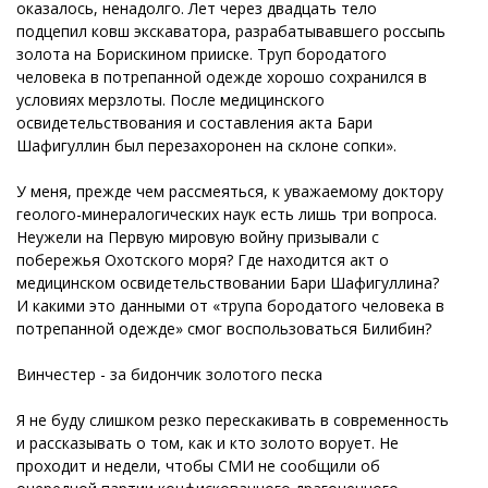
оказалось, ненадолго. Лет через двадцать тело
подцепил ковш экскаватора, разрабатывавшего россыпь
золота на Борискином прииске. Труп бородатого
человека в потрепанной одежде хорошо сохранился в
условиях мерзлоты. После медицинского
освидетельствования и составления акта Бари
Шафигуллин был перезахоронен на склоне сопки».
У меня, прежде чем рассмеяться, к уважаемому доктору
геолого-минералогических наук есть лишь три вопроса.
Неужели на Первую мировую войну призывали с
побережья Охотского моря? Где находится акт о
медицинском освидетельствовании Бари Шафигуллина?
И какими это данными от «трупа бородатого человека в
потрепанной одежде» смог воспользоваться Билибин?
Винчестер - за бидончик золотого песка
Я не буду слишком резко перескакивать в современность
и рассказывать о том, как и кто золото ворует. Не
проходит и недели, чтобы СМИ не сообщили об