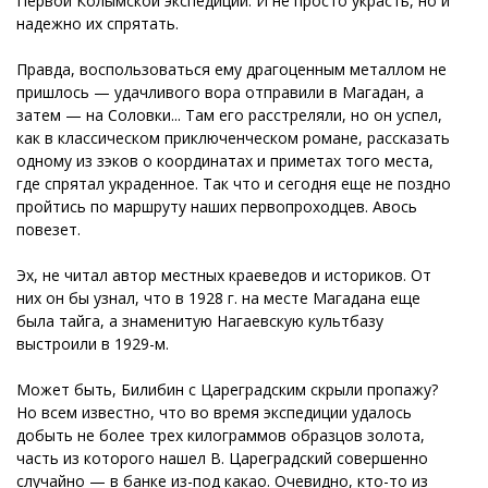
Первой Колымской экспедиции. И не просто украсть, но и
надежно их спрятать.
Правда, воспользоваться ему драгоценным металлом не
пришлось — удачливого вора отправили в Магадан, а
затем — на Соловки... Там его расстреляли, но он успел,
как в классическом приключенческом романе, рассказать
одному из зэков о координатах и приметах того места,
где спрятал украденное. Так что и сегодня еще не поздно
пройтись по маршруту наших первопроходцев. Авось
повезет.
Эх, не читал автор местных краеведов и историков. От
них он бы узнал, что в 1928 г. на месте Магадана еще
была тайга, а знаменитую Нагаевскую культбазу
выстроили в 1929-м.
Может быть, Билибин с Цареградским скрыли пропажу?
Но всем известно, что во время экспедиции удалось
добыть не более трех килограммов образцов золота,
часть из которого нашел В. Цареградский совершенно
случайно — в банке из-под какао. Очевидно, кто-то из