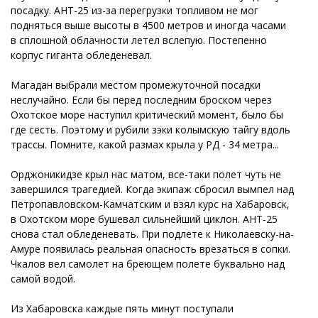
посадку. АНТ-25 из-за перегрузки топливом не мог
подняться выше высоты в 4500 метров и иногда часами
в сплошной облачности летел вслепую. Постепенно
корпус гиганта обледеневал.
Магадан выбрали местом промежуточной посадки
неслучайно. Если бы перед последним броском через
Охотское море наступил критический момент, было бы
где сесть. Поэтому и рубили зэки колымскую тайгу вдоль
трассы. Помните, какой размах крыла у РД - 34 метра...
Орджоникидзе крыл нас матом, все-таки полет чуть не
завершился трагедией. Когда экипаж сбросил вымпел над
Петропавловском-Камчатским и взял курс на Хабаровск,
в Охотском море бушевал сильнейший циклон. АНТ-25
снова стал обледеневать. При подлете к Николаевску-на-
Амуре появилась реальная опасность врезаться в сопки.
Чкалов вел самолет на бреющем полете буквально над
самой водой.
Из Хабаровска каждые пять минут поступали