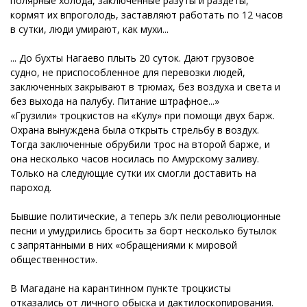
полярные холода, заключенные разуты и раздеты,
кормят их впроголодь, заставляют работать по 12 часов
в сутки, люди умирают, как мухи...
... До бухты Нагаево плыть 20 суток. Дают грузовое
судно, не приспособленное для перевозки людей,
заключенных закрывают в трюмах, без воздуха и света и
без выхода на палубу. Питание штрафное...»
«Грузили» троцкистов на «Кулу» при помощи двух барж.
Охрана вынуждена была открыть стрельбу в воздух.
Тогда заключенные обрубили трос на второй барже, и
она несколько часов носилась по Амурскому заливу.
Только на следующие сутки их смогли доставить на
пароход.
Бывшие политические, а теперь з/к пели революционные
песни и умудрились бросить за борт несколько бутылок
с запрятанными в них «обращениями к мировой
общественности».
В Магадане на карантинном пункте троцкисты
отказались от личного обыска и дактилоскопирования.