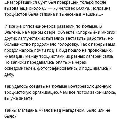
...Разгоревшийся бунт был прекращен только после
вызова еще около 65 — 70 человек ВОХРа. Половина
троцкистов была связана и вынесена в машины...»
И все же оппозиционеров развезли по Колыме. В
Эльгене, на Черном озере, объекте «Спорный» и многих
других лагпунктах их пытались заставить работать, но
большинство продолжало голодовку. Так с перерывами
продолжалось почти год. НКВД пошло на провокацию,
«наладив» между троцкистами из разных лагерей связь.
Но записки передавались опять же через
осведомителей, фотографировались и подшивались к
делу.
Так удалось создать на Колыме контрреволюционную
троцкистскую организацию. Чем все потом закончилось,
вы уже знаете.
Тайны Магадана. Чкалов над Магаданом. Было или не
было?