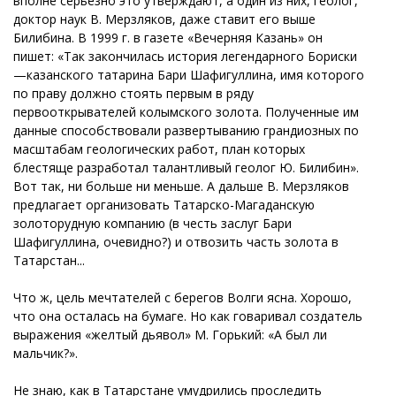
вполне серьезно это утверждают, а один из них, геолог,
доктор наук В. Мерзляков, даже ставит его выше
Билибина. В 1999 г. в газете «Вечерняя Казань» он
пишет: «Так закончилась история легендарного Бориски
—казанского татарина Бари Шафигуллина, имя которого
по праву должно стоять первым в ряду
первооткрывателей колымского золота. Полученные им
данные способствовали развертыванию грандиозных по
масштабам геологических работ, план которых
блестяще разработал талантливый геолог Ю. Билибин».
Вот так, ни больше ни меньше. А дальше В. Мерзляков
предлагает организовать Татарско-Магаданскую
золоторудную компанию (в честь заслуг Бари
Шафигуллина, очевидно?) и отвозить часть золота в
Татарстан...
Что ж, цель мечтателей с берегов Волги ясна. Хорошо,
что она осталась на бумаге. Но как говаривал создатель
выражения «желтый дьявол» М. Горький: «А был ли
мальчик?».
Не знаю, как в Татарстане умудрились проследить