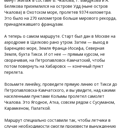
минут экипаж в составе В. Чкалова, Г. Байдукова и А.
Белякова приземлился на острове Удд (ныне остров
Чкалова) в Охотском море, пролетев 9374 километра.
Это было на 270 километров больше мирового рекорда,
принадлежавшего французам.
А теперь о самом маршруте. Старт был дан в Москве на
аэродроме в Щелково рано утром. Затем — выход в
Баренцево море, Земля Франца-Иосифа, Северная
Земля, бухта Тикси. И от нее — прямым курсом, не
сворачивая, на Петропавловск-Камчатский, чтобы
потом повернуть на Хабаровск — конечный пункт
перелета.
Возьмите линейку, проведите прямую линию от Тикси до
Петропавловска-Камчатского, и вы увидите, над какими
населенными пунктами Колымы пролетел самолет
Чкалова. Это Ягодное, Атка, совсем рядом с Сусуманом,
Карамкеном, Палаткой.
Маршрут специально составили так, чтобы летчики в
случае необходимости смогли произвести вынужденную