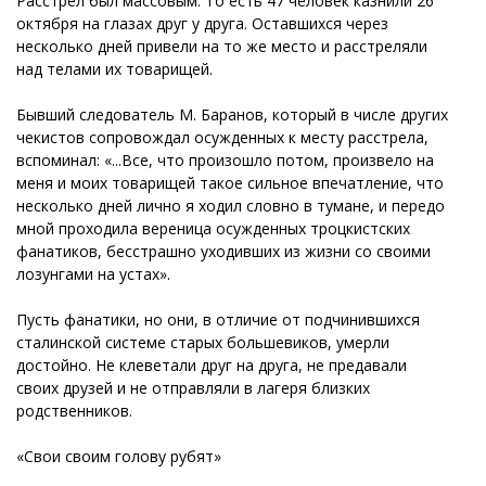
Расстрел был массовым. То есть 47 человек казнили 26
октября на глазах друг у друга. Оставшихся через
несколько дней привели на то же место и расстреляли
над телами их товарищей.
Бывший следователь М. Баранов, который в числе других
чекистов сопровождал осужденных к месту расстрела,
вспоминал: «...Все, что произошло потом, произвело на
меня и моих товарищей такое сильное впечатление, что
несколько дней лично я ходил словно в тумане, и передо
мной проходила вереница осужденных троцкистских
фанатиков, бесстрашно уходивших из жизни со своими
лозунгами на устах».
Пусть фанатики, но они, в отличие от подчинившихся
сталинской системе старых большевиков, умерли
достойно. Не клеветали друг на друга, не предавали
своих друзей и не отправляли в лагеря близких
родственников.
«Свои своим голову рубят»