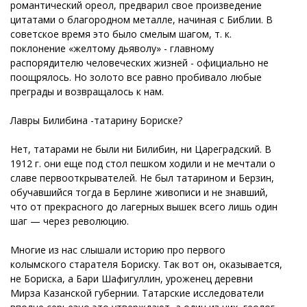
романтический ореол, предварил свое произведение
цитатами о благородном металле, начиная с Библии. В
советское время это было смелым шагом, т. к.
поклонение «желтому дьяволу» - главному
распорядителю человеческих жизней - официально не
поощрялось. Но золото все равно пробивало любые
преграды и возвращалось к нам.
Лавры Билибина -татарину Бориске?
Нет, татарами не были ни Билибин, ни Цареградский. В
1912 г. они еще под стол пешком ходили и не мечтали о
славе первооткрывателей. Не был татарином и Берзин,
обучавшийся тогда в Берлине живописи и не знавший,
что от прекрасного до лагерных вышек всего лишь один
шаг — через революцию.
Многие из нас слышали историю про первого
колымского старателя Бориску. Так вот он, оказывается,
не Бориска, а Бари Шафигуллин, уроженец деревни
Мирза Казанской губернии. Татарские исследователи