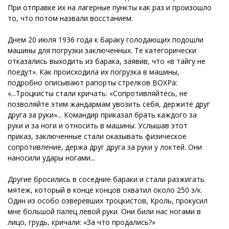
При отправке их на лагерные пункты как раз и произошло
то, что потом назвали восстанием.
Днем 20 июля 1936 года к бараку голодающих подошли
машины для погрузки заключенных. Те категорически
отказались выходить из барака, заявив, что «в тайгу не
поедут». Как происходила их погрузка в машины,
подробно описывают рапорты стрелков ВОХРа:
«...Троцкисты стали кричать: «Сопротивляйтесь, не
позволяйте этим жандармам увозить себя, держите друг
друга за руки»... Командир приказал брать каждого за
руки и за ноги и относить в машины. Услышав этот
приказ, заключенные стали оказывать физическое
сопротивление, держа друг друга за руки у локтей. Они
наносили удары ногами...
Другие бросились в соседние бараки и стали разжигать
мятеж, который в конце концов охватил около 250 з/к.
Один из особо озверевших троцкистов, Кроль, прокусил
мне большой палец левой руки. Они били нас ногами в
лицо, грудь, кричали: «За что продались?»