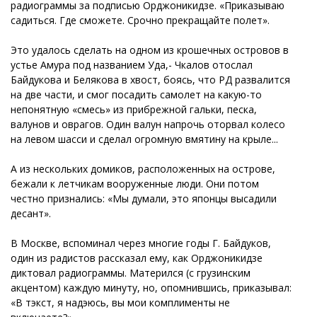
радиограммы за подписью Орджоникидзе. «Приказываю
садиться. Где сможете. Срочно прекращайте полет».
Это удалось сделать на одном из крошечных островов в
устье Амура под названием Уда,- Чкалов отослал
Байдукова и Белякова в хвост, боясь, что РД развалится
на две части, и смог посадить самолет на какую-то
непонятную «смесь» из прибрежной гальки, песка,
валунов и оврагов. Один валун напрочь оторвал колесо
на левом шасси и сделал огромную вмятину на крыле...
А из нескольких домиков, расположенных на острове,
бежали к летчикам вооруженные люди. Они потом
честно признались: «Мы думали, это японцы высадили
десант».
В Москве, вспоминал через многие годы Г. Байдуков,
один из радистов рассказал ему, как Орджоникидзе
диктовал радиограммы. Матерился (с грузинским
акцентом) каждую минуту, но, опомнившись, приказывал:
«В тэкст, я надэюсь, вы мои комплименты не