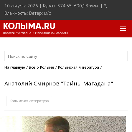
10 августа 2026 |
Курсы $74,55 €90,18 жми
|
°
,
Влажность: Ветер: м/с
КОЛЫМА.RU
Новости Магадана и Магаданской области
На главную
/
Все о Колыме
/
Колымская литература
/
Анатолий Смирнов "Тайны Магадана"
Колымская литература