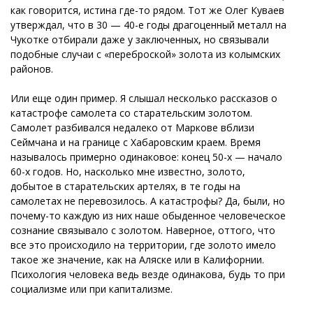
как говорится, истина где-то рядом. Тот же Олег Куваев
утверждал, что в 30 — 40-е годы драгоценный металл на
Чукотке отбирали даже у заключенных, но связывали
подобные случаи с «переброской» золота из колымских
районов.
Или еще один пример. Я слышал несколько рассказов о
катастрофе самолета со старательским золотом.
Самолет разбивался недалеко от Маркове вблизи
Сеймчана и на границе с Хабаровским краем. Время
называлось примерно одинаковое: конец 50-х — начало
60-х годов. Но, насколько мне известно, золото,
добытое в старательских артелях, в те годы на
самолетах не перевозилось. А катастрофы? Да, были, но
почему-то каждую из них наше обыденное человеческое
сознание связывало с золотом. Наверное, оттого, что
все это происходило на территории, где золото имело
такое же значение, как на Аляске или в Калифорнии.
Психология человека ведь везде одинакова, будь то при
социализме или при капитализме.