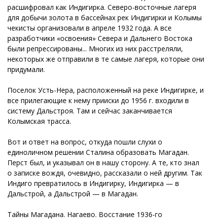
расшифровал как Индигирка. Северо-восточные лагеря
для добычи золота в бассейнах рек Индигирки и Колымы
чекисты организовали в апреле 1932 года. А все
разработчики «освоения» Севера и Дальнего Востока
были репрессированы... Многих из них расстреляли,
некоторых же отправили в те самые лагеря, которые они
придумали.
Поселок Усть-Нера, расположенный на реке Индигирке, и
все прилегающие к нему прииски до 1956 г. входили в
систему Дальстроя. Там и сейчас заканчивается
Колымская трасса.
Вот и ответ на вопрос, откуда пошли слухи о
единоличном решении Сталина образовать Магадан.
Перст был, и указывал он в нашу сторону. А те, кто знал
о записке вождя, очевидно, рассказали о ней другим. Так
Индиго превратилось в Индигирку, Индигирка — в
Дальстрой, а Дальстрой — в Магадан.
Тайны Магадана. Нагаево. Восстание 1936-го