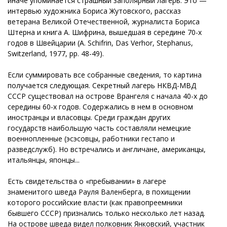
иначе упоминается страшный заполярный лагерь. Это —
интервью художника Бориса Жутовского, рассказ
ветерана Великой Отечественной, журналиста Бориса
Штерна и книга А. Шифрина, вышедшая в середине 70-х
годов в Швейцарии (A. Schifrin, Das Verhor, Stephanus,
Switzerland, 1977, pp. 48-49).
Если суммировать все собранные сведения, то картина
получается следующая. Секретный лагерь НКВД-МВД
СССР существовал на острове Врангеля с начала 40-х до
середины 60-х годов. Содержались в нем в основном
иностранцы и власовцы. Среди граждан других
государств наибольшую часть составляли немецкие
военнопленные (эсэсовцы, работники гестапо и
разведслужб). Но встречались и англичане, американцы,
итальянцы, японцы...
Есть свидетельства о «пребывании» в лагере
знаменитого шведа Рауля Валенберга, в похищении
которого российские власти (как правопреемники
бывшего СССР) признались только несколько лет назад.
На острове шведа видел полковник Янковский, участник