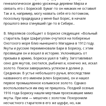
генеалогическое древо уроженца деревни Мирза и
связать его с Бориской. Бумаг-то он никаких не оставил!
Так и я, например, могу назвать себя его потомком,
поскольку прадедушка у меня был Борис, в начале
прошлого века сгинувший где-то в Сибири...
В. Мерзляков сообщает о Бориске следующее: «Вольный
старатель Бари Шафигуллин очутился на побережье
Охотского моря близ нынешнего Магадана в 1912 году.
Якуты и русские переименовали Бари в Бориску, с этим
прозвищем он и вошел в историю. Уклонившись от
призыва в армию, Бориска ушел в тайгу. Заготавливал
сено для якутов, охотился, рыбачил и, конечно же, искал
золото. Поиски завершились успехом в долине р.
Среднекан. В устье небольшого ручья, впоследствии
названного его именем (ключ Борискин), он и нашел
первое промышленное колымское золото. Однако
воспользоваться им ему не пришлось. Поздней осенью
1916 года Бориску нашли мертвым проезжавшие мимо
якуты. При нем — мешочек с золотом. Похоронили
несчастного старателя в его же шурфе, но, как