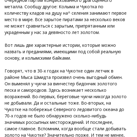
очередной партии конфискованного драгоценного
металла. Сообщу другое: Колыма и Чукотка по
количеству кладов на душу на^ селения занимают первое
место в мире. Все зарытое пиратами за несколько веков
не может сравниться с зарытым, припрятанным или
украденным у нас за девяносто лет золотом.
Вот лишь две характерные истории, которые можно
назвать и преданиями, имеющими под собой реальную
основу, и колымскими байками.
Говорят, что в 30-х годах на Чукотке один летчик в
районе Мыса Шмидта произвел очень выгодный обмен.
Он выменял у чукчи за винчестер бидончик золотого
песка и самородков. Здесь возникает несколько
возражений. Во-первых, береговые чукчи никогда золото
не добывали. Да и остальные тоже. Во-вторых, на
Чукотке на побережье Северного ледовитого океана до
70-х годов не было обнаружено сколько-нибудь
значимых россыпных месторождений. И последнее,
самое главное. Вспомним, когда вообще стали добывать
золото на Чукотке? Значительно позже. И тем не менее,