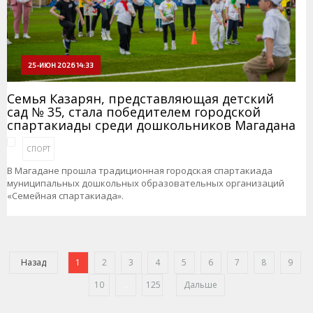
25-ИЮН 2026 14:33
Семья Казарян, представляющая детский
сад № 35, стала победителем городской
спартакиады среди дошкольников Магадана
СПОРТ
В Магадане прошла традиционная городская спартакиада
муниципальных дошкольных образовательных организаций
«Семейная спартакиада».
Назад
1
2
3
4
5
6
7
8
9
10
...
125
Дальше