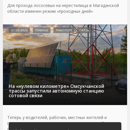
Для прохода лососевых на нерестилища в Магаданской
области изменен режим «проходных дней»
07.08.2026
ГЛАВНОЕ
ТРАНСПОРТ
СВЯЗЬ
На «нулевом километре» Омсукчанской
трассы запустили автономную станцию
сотовой связи
Теперь у водителей, рабочих, местных жителей и
путешественников появилась возможность выйти на
связь, в том числе по видеосвязи