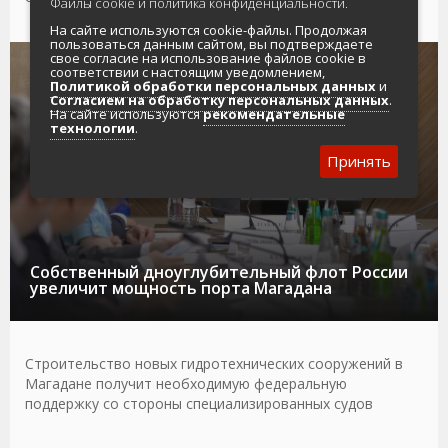
Файлы cookie и политика конфиденциальности.
На сайте используются cookie-файлы. Продолжая
пользоваться данным сайтом, вы подтверждаете
свое согласие на использование файлов cookie в
06.08.2026
ГЛАВНОЕ
ТРАНСПОРТ
соответствии с настоящим уведомлением,
Политикой обработки персональных данных
и
Согласием на обработку персональных данных
.
На сайте используются
рекомендательные
технологии
.
Принять
Собственный дноуглубительный флот России
увеличит мощность порта Магадана
Строительство новых гидротехнических сооружений в
Магадане получит необходимую федеральную
поддержку со стороны специализированных судов