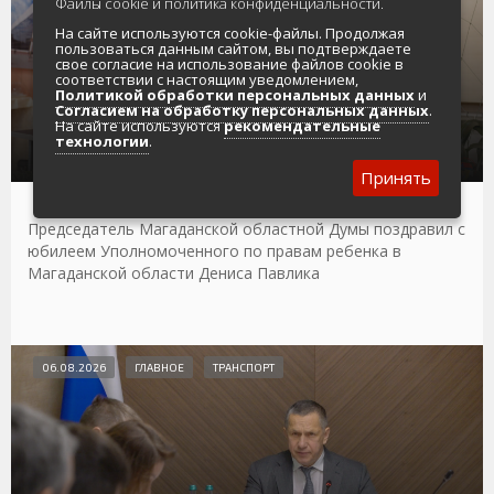
Файлы cookie и политика конфиденциальности.
На сайте используются cookie-файлы. Продолжая
пользоваться данным сайтом, вы подтверждаете
свое согласие на использование файлов cookie в
соответствии с настоящим уведомлением,
Анатолий Широков: Вы взяли на себя высокую
Политикой обработки персональных данных
и
миссию: быть голосом детей и надежным
Согласием на обработку персональных данных
.
На сайте используются
рекомендательные
щитом для тех, кто нуждается в особой
технологии
.
защите
Принять
Председатель Магаданской областной Думы поздравил с
юбилеем Уполномоченного по правам ребенка в
Магаданской области Дениса Павлика
06.08.2026
ГЛАВНОЕ
ТРАНСПОРТ