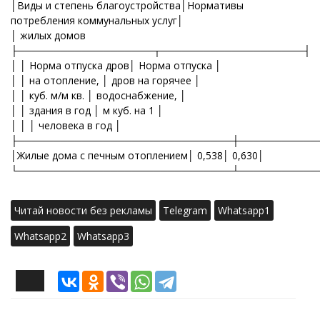
│Виды и степень благоустройства│Нормативы
потребления коммунальных услуг│
│ жилых домов
├───────────────────┬────────────────────┤
│ │ Норма отпуска дров│ Норма отпуска │
│ │ на отопление, │ дров на горячее │
│ │ куб. м/м кв. │ водоснабжение, │
│ │ здания в год │ м куб. на 1 │
│ │ │ человека в год │
├──────────────────────────────┼───────────
│Жилые дома с печным отоплением│ 0,538│ 0,630│
└──────────────────────────────┴───────────
Читай новости без рекламы
Telegram
Whatsapp1
Whatsapp2
Whatsapp3