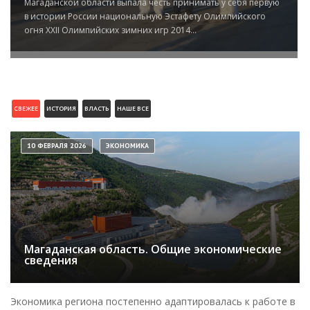
Магаданской области выпала честь принимать у себя первую
в истории России национальную Эстафету Олимпийского
огня XXII Олимпийских зимних игр 2014...
СВЕЖЕЕ
ИСТОРИЯ
ВЛАСТЬ
НАШЕ ВСЕ
10 ФЕВРАЛЯ 2026
ЭКОНОМИКА
Магаданская область. Общие экономические
сведения
Экономика региона постепенно адаптировалась к работе в