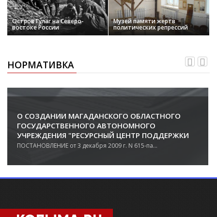
Остров Гулаг на Северо-
Музей памяти жертв
востоке России
политических репрессий
НОРМАТИВКА
О СОЗДАНИИ МАГАДАНСКОГО ОБЛАСТНОГО
ГОСУДАРСТВЕННОГО АВТОНОМНОГО
УЧРЕЖДЕНИЯ "РЕСУРСНЫЙ ЦЕНТР ПОДДЕРЖКИ
МОЛОДЕЖНЫХ ИНИЦИАТИВ"
ПОСТАНОВЛЕНИЕ от 3 декабря 2009 г. N 615-па...