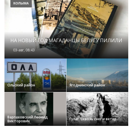
КОЛЫМА
НА НОВЫЙ ГОД МАГАДАНЦЫ БЕЛУГУ ПИЛИЛИ
03-авг, 08:43
Ольский район
Ягоднинский район
Варпаховский Леонид
Гулаг. Сквозь снег и ветер
Викторович