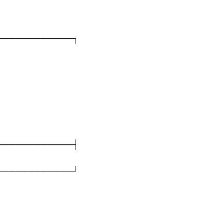
────────────┐
────────────┤
────────────┘