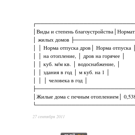
┌─────────────────────────
│Виды и степень благоустройства│Нормат
│ жилых домов ├─────────────
│ │ Норма отпуска дров│ Норма отпуска 
│ │ на отопление, │ дров на горячее │
│ │ куб. м/м кв. │ водоснабжение, │
│ │ здания в год │ м куб. на 1 │
│ │ │ человека в год │
├─────────────────────────
│Жилые дома с печным отоплением│ 0,53
└─────────────────────────
27 сентября 2011