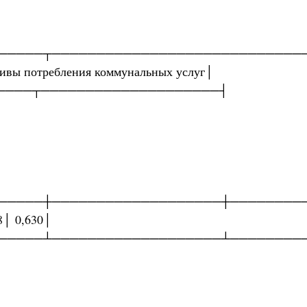
─────┬────────────────────────────
ивы потребления коммунальных услуг│
──────┬────────────────────┤
│
─────┼───────────────────┼────────
8│ 0,630│
─────┴───────────────────┴────────