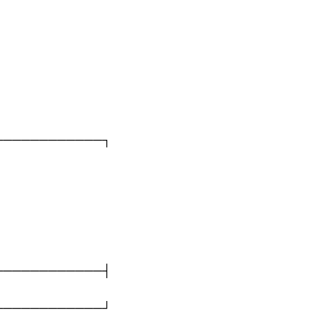
────────────┐
────────────┤
────────────┘