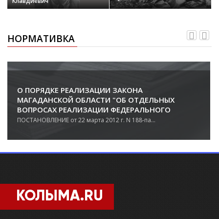
Клавдиевич
НОРМАТИВКА
О ПОРЯДКЕ РЕАЛИЗАЦИИ ЗАКОНА
МАГАДАНСКОЙ ОБЛАСТИ "ОБ ОТДЕЛЬНЫХ
ВОПРОСАХ РЕАЛИЗАЦИИ ФЕДЕРАЛЬНОГО
ЗАКОНА "О ЖИЛИЩНЫХ СУБСИДИЯХ
ПОСТАНОВЛЕНИЕ от 22 марта 2012 г. N 188-па...
ГРАЖДАНАМ, ВЫЕЗЖАЮЩИМ ИЗ РАЙОНОВ
КРАЙНЕГО СЕВЕРА И ПРИРАВНЕННЫХ К НИМ
МЕСТНОСТЕЙ"
КОЛЫМА.RU