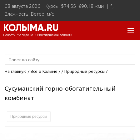
08 августа 2026 |
Курсы $74,55 €90,18 жми
|
°
,
Влажность: Ветер: м/с
КОЛЫМА.RU
Новости Магадана и Магаданской области
На главную
/
Все о Колыме
/
/
Природные ресурсы
/
Сусуманский горно-обогатительный
комбинат
Природные ресурсы