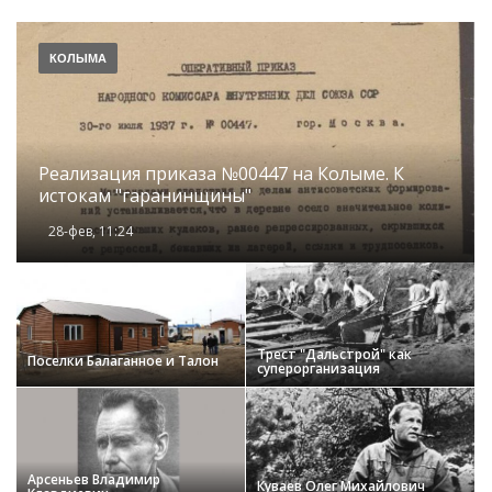
КОЛЫМА
Реализация приказа №00447 на Колыме. К
истокам "гаранинщины"
28-фев, 11:24
Трест "Дальстрой" как
Поселки Балаганное и Талон
суперорганизация
Арсеньев Владимир
Куваев Олег Михайлович