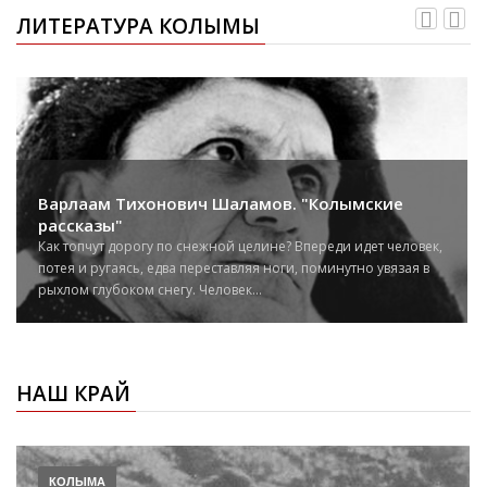
ЛИТЕРАТУРА КОЛЫМЫ
Варлаам Тихонович Шаламов. "Колымские
рассказы"
Как топчут дорогу по снежной целине? Впереди идет человек,
потея и ругаясь, едва переставляя ноги, поминутно увязая в
рыхлом глубоком снегу. Человек...
НАШ КРАЙ
КОЛЫМА