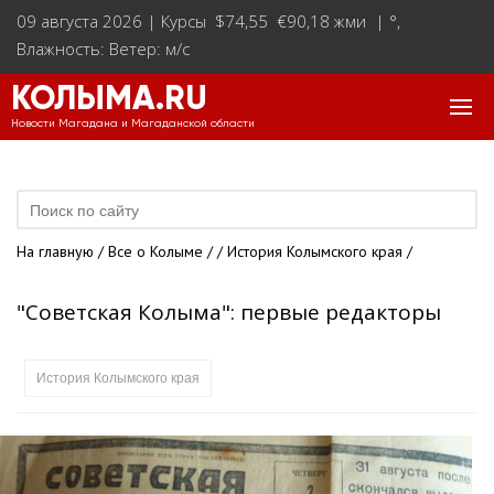
09 августа 2026 |
Курсы $74,55 €90,18 жми
|
°
,
Влажность: Ветер: м/с
КОЛЫМА.RU
Новости Магадана и Магаданской области
На главную
/
Все о Колыме
/
/
История Колымского края
/
"Советская Колыма": первые редакторы
История Колымского края