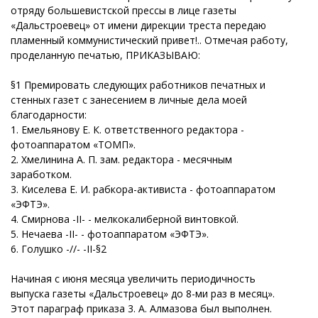
отряду большевистской прессы в лице газеты
«Дальстроевец» от имени дирекции треста передаю
пламенный коммунистический привет!.. Отмечая работу,
проделанную печатью, ПРИКАЗЫВАЮ:
§1 Премировать следующих работников печатных и
стенных газет с занесением в личные дела моей
благодарности:
1. Емельянову Е. К. ответственного редактора -
фотоаппаратом «ТОМП».
2. Хмелинина А. П. зам. редактора - месячным
заработком.
3. Киселева Е. И. рабкора-активиста - фотоаппаратом
«ЭФТЭ».
4. Смирнова -II- - мелкокалиберной винтовкой.
5. Нечаева -II- - фотоаппаратом «ЭФТЭ».
6. Голушко -//- -II-§2
Начиная с июня месяца увеличить периодичность
выпуска газеты «Дальстроевец» до 8-ми раз в месяц».
Этот параграф приказа 3. А. Алмазова был выполнен.