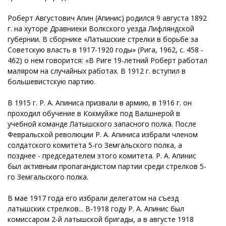
Роберт Августович Апин (Апинис) родился 9 августа 1892
г. на хуторе Дравниеки Волкского уезда Лифляндской
губернии. В сборнике «Латышские стрелки в борьбе за
Советскую власть в 1917-1920 годы» (Рига, 1962, с. 458 -
462) о нем говорится: «В Риге 19-летний Роберт работал
маляром на случайных работах. В 1912 г. вступил в
большевистскую партию.
В 1915 г. Р. А. Апиниса призвали в армию, в 1916 г. он
проходил обучение в Кокмуйже под Валшнерой в
учебной команде Латышского запасного полка. После
Февральской революции Р. А. Апиниса избрали членом
солдатского комитета 5-го Земгальского полка, а
позднее - председателем этого комитета. Р. А. Апинис
был активным пропагандистом партии среди стрелков 5-
го Земгальского полка.
В мае 1917 года его избрали делегатом на съезд
латышских стрелков... В-1918 году Р. А. Апинис был
комиссаром 2-й латышской бригады, а в августе 1918