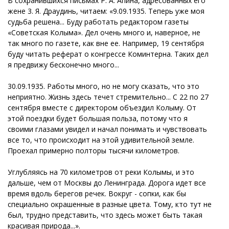
В сохранившихся письмах Р. А. Апина, адресованных его
жене 3. Я. Драудинь, читаем: «9.09.1935. Теперь уже моя
судьба решена... Буду работать редактором газеты
«Советская Колыма». Дел очень много и, наверное, не
так много по газете, как вне ее. Например, 19 сентября
буду читать реферат о конгрессе Коминтерна. Таких дел
я предвижу бесконечно много...
30.09.1935. Работы много, но не могу сказать, что это
неприятно. Жизнь здесь течет стремительно... С 22 по 27
сентября вместе с директором объездил Колыму. От
этой поездки будет большая польза, потому что я
своими глазами увидел и начал понимать и чувствовать
все то, что происходит на этой удивительной земле.
Проехал примерно полторы тысячи километров.
Углубляясь на 70 километров от реки Колымы, и это
дальше, чем от Москвы до Ленинграда. Дорога идет все
время вдоль берегов речек. Вокруг - сопки, как бы
специально окрашенные в разные цвета. Тому, кто тут не
был, трудно представить, что здесь может быть такая
красивая природа...».