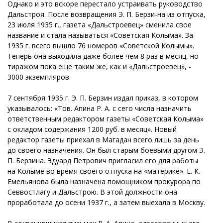
Однако и это вскоре перестало устраивать руководство
Дальстроя. После возвращения Э. П. Берзи-на из отпуска,
23 июля 1935 г., газета «Дальстроевец» сменила свое
название и стала называться «Советская Колыма». За
1935 г. всего вышло 76 номеров «Советской Колымы».
Теперь она выходила даже более чем 8 раз в месяц, но
тиражом пока еще таким же, как и «Дальстроевец», -
3000 экземпляров.
7 сентября 1935 г. Э. П. Берзин издал приказ, в котором
указывалось: «Тов. Апина Р. А. с сего числа назначить
ответственным редактором газеты «Советская Колыма»
с окладом содержания 1200 руб. в месяц». Новый
редактор газеты приехал в Магадан всего лишь за день
до своего назначения. Он был старым боевыми другом Э.
П. Берзина. Эдуард Петрович пригласил его для работы
на Колыме во время своего отпуска на «материке». Е. К.
Емельянова была назначена помощником прокурора по
Севвостлагу и Дальстрою. В этой должности она
проработала до осени 1937 г., а затем выехала в Москву.