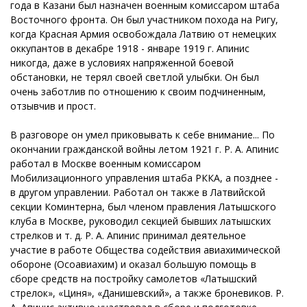
года в Казани был назначен военным комиссаром штаба
Восточного фронта. Он был участником похода на Ригу,
когда Красная Армия освобождала Латвию от немецких
оккупантов в декабре 1918 - январе 1919 г. Апинис
никогда, даже в условиях напряженной боевой
обстановки, не терял своей светлой улыбки. Он был
очень заботлив по отношению к своим подчиненным,
отзывчив и прост.
В разговоре он умел приковывать к себе внимание... По
окончании гражданской войны летом 1921 г. Р. А. Апинис
работал в Москве военным комиссаром
Мобилизационного управления штаба РККА, а позднее -
в другом управлении. Работал он также в Латвийской
секции Коминтерна, был членом правления Латышского
клуба в Москве, руководил секцией бывших латышских
стрелков и т. д. Р. А. Апинис принимал деятельное
участие в работе Общества содействия авиахимической
обороне (Осоавиахим) и оказал большую помощь в
сборе средств на постройку самолетов «Латышский
стрелок», «Циня», «Данишевский», а также броневиков. Р.