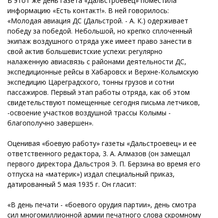
В этот же день газета «Дальстроевец» поместила
информацию «Есть контакт!». В ней говорилось:
«Молодая авиация ДС (Дальстрой. - А. К.) одерживает
победу за победой. Небольшой, но крепко сплоченный
экипаж воздушного отряда уже имеет право занести в
свой актив большевистские успехи: регулярно
налаженную авиасвязь с районами деятельности ДС,
экспедиционные рейсы в Хабаровск и Верхне-Колымскую
экспедицию Цареградского, тонны грузов и сотни
пассажиров. Первый этап работы отряда, как об этом
свидетельствуют помещенные сегодня письма летчиков,
-освоение участков воздушной трассы Колымы -
благополучно завершен».
Оценивая «боевую работу» газеты «Дальстроевец» и ее
ответственного редактора, 3. А. Алмазов (он замещал
первого директора Дальстроя Э. П. Берзина во время его
отпуска на «материк») издал специальный приказ,
датированный 5 мая 1935 г. Он гласит:
«В день печати - «боевого орудия партии», день смотра
сил многомиллионной армии печатного слова скромному