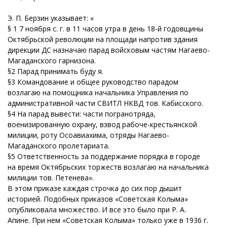
Э. П. Берзин указывает: «
§ 1 7 ноября с. г. в 11 часов утра в день 18-й годовщины
Октябрьской революции на площади напротив здания
дирекции ДС назначаю парад войсковым частям Нагаево-
Магаданского гарнизона.
§2 Парад принимать буду я.
§3 Командование и общее руководство парадом
возлагаю на помощника начальника Управления по
административной части СВИТЛ НКВД тов. Кабисского.
§4 На парад вывести: части погранотряда,
военизированную охрану, взвод рабоче-крестьянской
милиции, роту Осоавиахима, отряды Нагаево-
Магаданского пролетариата.
§5 Ответственность за поддержание порядка в городе
на время Октябрьских торжеств возлагаю на начальника
милиции тов. Петенева».
В этом приказе каждая строчка до сих пор дышит
историей. Подобных приказов «Советская Колыма»
опубликовала множество. И все это было при Р. А.
Апине. При нем «Советская Колыма» только уже в 1936 г.