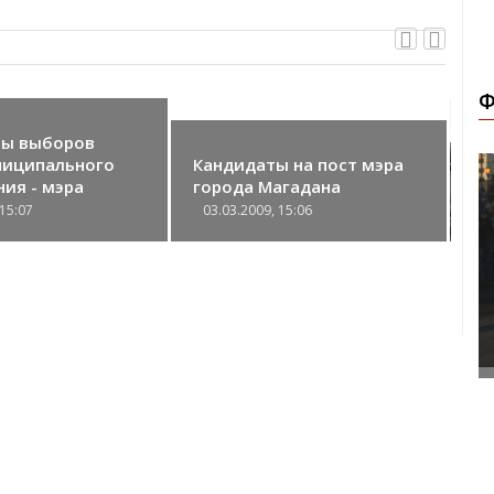
Ф
ы на пост мэра
агадана
Гришан Юрий Федорович
 15:06
03.10.2013, 09:38