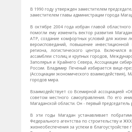
В 1990 году утвержден заместителем председате
заместителем главы администрации города Магада
В октябре 2004 года избран главой областного 
помогли ему изменить вектор развития Магадан
АТР, создание комфортных условий для жизни л
вероисповеданий, повышение инвестиционной 
региона, логистического центра. Включился 
ассамблеи столиц и крупных городов, Междунар
Заполярья и Крайнего Севера, Ассоциации сиби
России. Владимир Печеный избирается вице-пр
(Ассоциации экономического взаимодействия), М
городов мира.
Взаимодействует со Всемирной ассоциацией «О
советом местного самоуправления. По его ини
Магаданской области. Он - первый председатель 
В эти годы Магадан устанавливает побратимс
Федерального агентства по строительству и ЖК
жизнеобеспечения за успехи в благоустройстве го