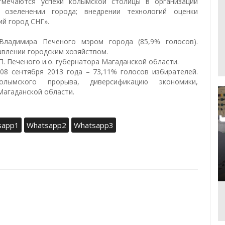
тмечаются успехи колымской столицы в организации
 озеленении города; внедрении технологий оценки
й город СНГ».
ладимира Печеного мэром города (85,9% голосов).
влении городским хозяйством.
П. Печеного и.о. губернатора Магаданской области.
08 сентября 2013 года – 73,11% голосов избирателей.
лымского прорыва, диверсификацию экономики,
Магаданской области.
sapp1
Whatsapp2
Whatsapp3