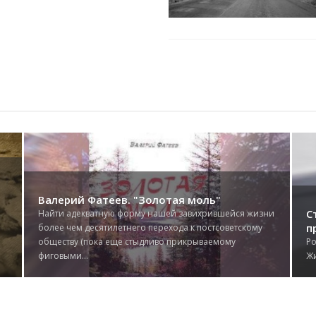
В
п
Станислав Бахвалов "Избранные
ни
К 
произведения"
Да
Родился в 1958 году в г.Красноводске (Туркменистан).
Об
Жил на Украине в Полесье. На Колыме с 1974 года....
ко