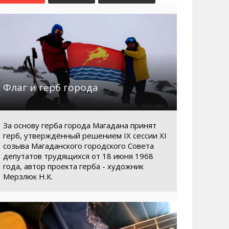
Маршруты. Улицы, остановки
Мошенники
Телефоны
Интернет
Автобусы Магадан – Аэропорт
Жилье
Таблица приливов отливов
Не мусорить
Браконьеры
Флаг и герб города
За основу герба города Магадана принят
герб, утверждённый решением IX сессии XI
созыва Магаданского городского Совета
депутатов трудящихся от 18 июня 1968
года, автор проекта герба - художник
Мерзлюк Н.К.