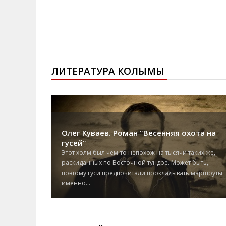
ЛИТЕРАТУРА КОЛЫМЫ
ота на
Валерий Фатеев. "Золотая моль"
аких же,
Найти адекватную форму нашей завихрившейся жиз
быть,
более чем десятилетнего перехода к постсоветскому
 маршруты
обществу (пока еще стыдливо прикрываемому
фиговыми...