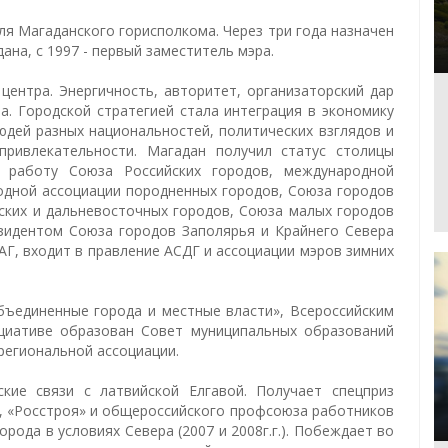
ля Магаданского горисполкома. Через три года назначен
на, с 1997 - первый заместитель мэра.
центра. Энергичность, авторитет, организаторский дар
а. Городской стратегией стала интеграция в экономику
юдей разных национальностей, политических взглядов и
привлекательности. Магадан получил статус столицы
в работу Союза Российских городов, международной
одной ассоциации породненных городов, Союза городов
рских и дальневосточных городов, Союза малых городов
езидентом Союза городов Заполярья и Крайнего Севера
АГ, входит в правление АСДГ и ассоциации мэров зимних
бъединенные города и местные власти», Всероссийским
циативе образован Совет муниципальных образований
региональной ассоциации.
кие связи с латвийской Елгавой. Получает спецприз
Х, «Росстроя» и общероссийского профсоюза работников
рода в условиях Севера (2007 и 2008г.г.). Побеждает во