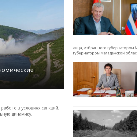
лица, избранного губернатором М
губернатором Магаданской облас
ономические
работе в условиях санкций.
ьную динамику.