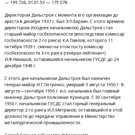
— 199 726, 01.01.53 — 175 078.
Директором Дальстроя с момента его организации до
ареста в декабре 1937 г. был Э.П.Берзин. С этого времени
директором (позднее начальником) Дальстроя стал
старший майор госбезопасности (впоследствии комиссар
госбезпасности 2-го ранга) К.А.Павлов, которого 11
октября 1939 г. сменил на этом посту комиссар
госбезопасности 3-го ранга (генерал-лейтенант)
И.Ф.Никишов, остававшийся начальником ГУСДС до 24
декабря 1948 г.
С этого дня начальником Дальстроя был назначен
генерал-майор И.Г.Петренко, умерший 3 августа 1950 г. В
августе—сентябре 1950 г. и.о. начальника был главный
инженер Дальстроя полковник Кузнецов. С 30 сентября
1950 г. начальником ГУСДС стал горный генеральный
директор 2-го ранга И.Л.Митраков, остававшийся в этой
должности до передачи Управления в Министерство
металлургической промышленности.