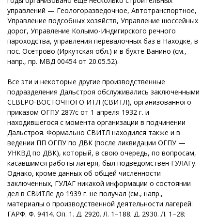
годы организовано еще несколько строительных
управлений — Геологоразведочное, Автотранспортное,
Управление подсобных хозяйств, Управление шоссейных
дорог, Управление Колымо-Индигирского речного
пароходства, управления перевалочных баз в Находке, в
пос. Осетрово (Иркутская обл.) и в бухте Ванино (см.,
напр., пр. МВД 00454 от 20.05.52).
Все эти и некоторые другие производственные
подразделения Дальстроя обслуживались заключенными
СЕВЕРО-ВОСТОЧНОГО ИТЛ (СВИТЛ), организованного
приказом ОГПУ 287/с от 1 апреля 1932 г. и
находившегося с момента организации в подчинении
Дальстроя. Формально СВИТЛ находился также и в
ведении ПП ОГПУ по ДВК (после ликвидации ОГПУ —
УНКВД по ДВК), который, в свою очередь, по вопросам,
касавшимся работы лагеря, был подведомствен ГУЛАГу.
Однако, кроме данных об общей численности
заключенных, ГУЛАГ никакой информации о состоянии
дел в СВИТЛе до 1939 г. не получал (см., напр.,
материалы о производственной деятельности лагерей:
ГАРФ. Ф. 9414. Оп. 1. Д. 2920. Л. 1–188; Д. 2930. Л. 1–28;