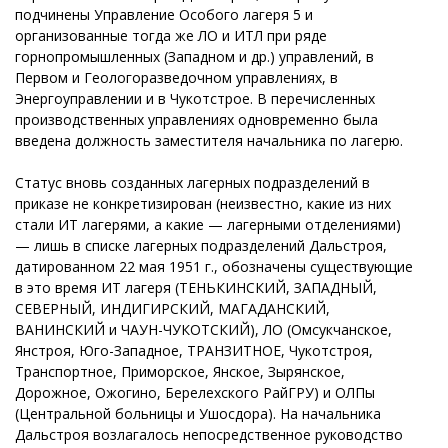
подчинены Управление Особого лагеря 5 и
организованные тогда же ЛО и ИТЛ при ряде
горнопромышленных (Западном и др.) управлений, в
Первом и Геологоразведочном управлениях, в
Энергоуправлении и в Чукотстрое. В перечисленных
производственных управлениях одновременно была
введена должность заместителя начальника по лагерю.
Статус вновь созданных лагерных подразделений в
приказе не конкретизирован (неизвестно, какие из них
стали ИТ лагерями, а какие — лагерными отделениями)
— лишь в списке лагерных подразделений Дальстроя,
датированном 22 мая 1951 г., обозначены существующие
в это время ИТ лагеря (ТЕНЬКИНСКИЙ, ЗАПАДНЫЙ,
СЕВЕРНЫЙ, ИНДИГИРСКИЙ, МАГАДАНСКИЙ,
ВАНИНСКИЙ и ЧАУН-ЧУКОТСКИЙ), ЛО (Омсукчанское,
Янстроя, Юго-Западное, ТРАНЗИТНОЕ, Чукотстроя,
Транспортное, Приморское, Янское, Зырянское,
Дорожное, Ожогино, Берелехского РайГРУ) и ОЛПы
(Центральной больницы и Ушосдора). На начальника
Дальстроя возлагалось непосредственное руководство