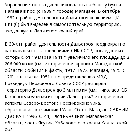
Управление треста дислоцировалось на берегу бухты
Нагаева в пос. (с 1939 г. городе) Магадане. В октябре
1932 г. район деятельности Дальстроя решением ЦК
ВКП(б) был выделен в самостоятельную территорию,
входившую в Дальневосточный край.
В 30-х гг. район деятельности Дальстроя неоднократно
расширялся постановлениями СНК СССР, последнее из
которых, от 19 марта 1941 г. увеличило его площадь до 2
266 000 кв км (см.: Историческая хроника Магаданской
области: События и факты, 1917–1972. Магадан, 1975. С.
120), а в начале 1951 г. по представлению МВД
Президиум Верховного Совета СССР расширил
территорию Дальстроя до 3 млн кв км (см.: Николаев К.Б.
К вопросу изучения истории Дальстроя// Исторические
аспекты Северо-Востока России: экономика,
образование, колымский ГУЛаг: Сб. ст. Магадан: СВКНИИ
ДВО РАН, 1996. С. 44) - вся нынешняя Магаданская
область, часть Якутии, Хабаровского края и Камчатской
обл.