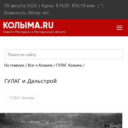
09 августа 2026 |
Курсы $74,55 €90,18 жми
|
°
,
Влажность: Ветер: м/с
КОЛЫМА.RU
Новости Магадана и Магаданской области
На главную
/
Все о Колыме
/
ГУЛАГ. Колыма
/
ГУЛАГ и Дальстрой
ГУЛАГ. Колыма