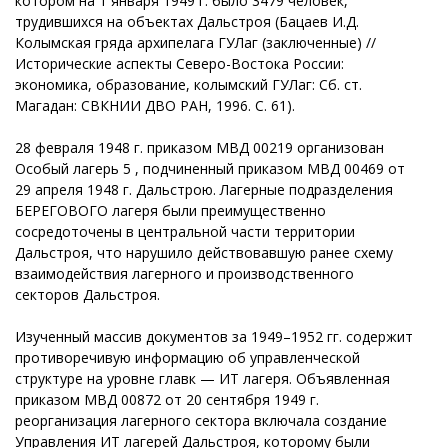
котором на 1 января 1949 г. было 3479 человек,
трудившихся на объектах Дальстроя (Бацаев И.Д.
Колымская гряда архипелага ГУЛаг (заключенные) //
Исторические аспекты Северо-Востока России:
экономика, образование, колымский ГУЛаг: Сб. ст.
Магадан: СВКНИИ ДВО РАН, 1996. С. 61).
28 февраля 1948 г. приказом МВД 00219 организован
Особый лагерь 5 , подчиненный приказом МВД 00469 от
29 апреля 1948 г. Дальстрою. Лагерные подразделения
БЕРЕГОВОГО лагеря были преимущественно
сосредоточены в центральной части территории
Дальстроя, что нарушило действовавшую ранее схему
взаимодействия лагерного и производственного
секторов Дальстроя.
Изученный массив документов за 1949–1952 гг. содержит
противоречивую информацию об управленческой
структуре на уровне главк — ИТ лагеря. Объявленная
приказом МВД 00872 от 20 сентября 1949 г.
реорганизация лагерного сектора включала создание
Управления ИТ лагерей Дальстроя, которому были