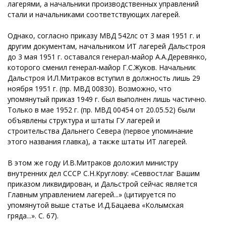
лагерями, а начальники производственных управлений
стали и начальниками соответствующих лагерей.
Однако, согласно приказу МВД 542лс от 3 мая 1951 г. и
другим документам, начальником ИТ лагерей Дальстроя
до 3 мая 1951 г. оставался генерал-майор А.А.Деревянко,
которого сменил генерал-майор Г.С.Жуков. Начальник
Дальстроя И.Л.Митраков вступил в должность лишь 29
ноября 1951 г. (пр. МВД 00830). Возможно, что
упомянутый приказ 1949 г. был выполнен лишь частично.
Только в мае 1952 г. (пр. МВД 00454 от 20.05.52) были
объявлены структура и штаты ГУ лагерей и
строительства Дальнего Севера (первое упоминание
этого названия главка), а также штаты ИТ лагерей.
В этом же году И.В.Митраков доложил министру
внутренних дел СССР С.Н.Круглову: «Севвостлаг Вашим
приказом ликвидирован, и Дальстрой сейчас является
Главным управлением лагерей...» (цитируется по
упомянутой выше статье И.Д.Бацаева «Колымская
гряда...». С. 67).