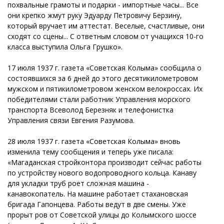
похвальные грамоты и подарки - импортные часы... Все
они крепко жмут руку Эдуарду Петровичу Берзину,
который вручает им аттестат. Веселые, счастливые, они
сходят со сцены... С ответным словом от учащихся 10-го
класса выступила Ольга Грушко».
17 июля 1937 г. газета «Советская Колыма» сообщила о
состоявшихся за 6 дней до этого десятикилометровом
мужском и пятикилометровом женском велокроссах. Их
победителями стали работник Управления морского
транспорта Всеволод Березняк и телефонистка
Управления связи Евгения Разумова.
28 июля 1937 г. газета «Советская Колыма» вновь
изменила тему сообщения и теперь уже писала:
«Магаданская стройконтора производит сейчас работы
по устройству нового водопроводного кольца. Канаву
для укладки труб роет сложная машина -
канавокопатель. На машине работает стахановская
бригада Гапонцева. Работы ведут в две смены. Уже
прорыт ров от Советской улицы до Колымского шоссе