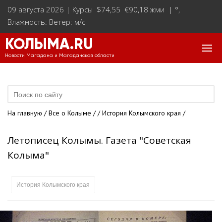
09 августа 2026 |
Курсы $74,55 €90,18 жми
|
°
,
Влажность: Ветер: м/с
КОЛЫМА.RU
Новости Магадана и Магаданской области
На главную
/
Все о Колыме
/
/
История Колымского края
/
Летописец Колымы. Газета "Советская
Колыма"
История Колымского края