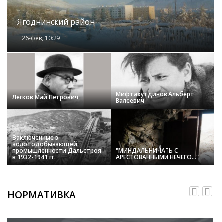
Ягоднинский район
26-фев, 10:29
Мифтахутдинов Альберт
Легков Май Петрович
Валеевич
Заключенные в
золотодобывающей
промышленности Дальстроя
"МИНДАЛЬНИЧАТЬ С
в 1932-1941 гг.
АРЕСТОВАННЫМИ НЕЧЕГО..."
НОРМАТИВКА