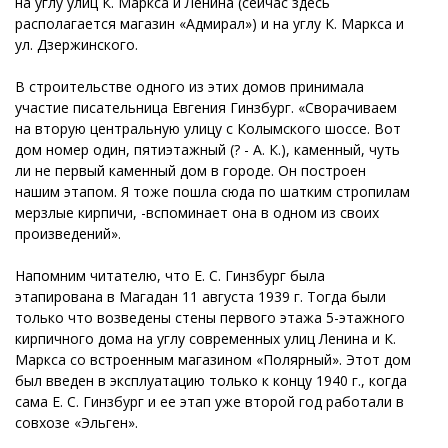
на углу улиц К. Маркса и Ленина (сейчас здесь
располагается магазин «Адмирал») и на углу К. Маркса и
ул. Дзержинского.
В строительстве одного из этих домов принимала
участие писательница Евгения Гинзбург. «Сворачиваем
на вторую центральную улицу с Колымского шоссе. Вот
дом номер один, пятиэтажный (? - А. К.), каменный, чуть
ли не первый каменный дом в городе. Он построен
нашим этапом. Я тоже пошла сюда по шатким стропилам
мерзлые кирпичи, -вспоминает она в одном из своих
произведений».
Напомним читателю, что Е. С. Гинзбург была
этапирована в Магадан 11 августа 1939 г. Тогда были
только что возведены стены первого этажа 5-этажного
кирпичного дома на углу современных улиц Ленина и К.
Маркса со встроенным магазином «Полярный». Этот дом
был введен в эксплуатацию только к концу 1940 г., когда
сама Е. С. Гинзбург и ее этап уже второй год работали в
совхозе «Эльген».