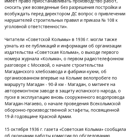
имеет право приостанавливать производство работ,
сносить уже возведенные без разрешения постройки и
возбуждать перед директором ДС вопрос о привлечении
нарушителей строительных правил и приказа № 108 к
уголовной ответственности».
Читатели «Советской Колымы» в 1936 г. могли также
узнать из ее публикаций и информации об организации
издательства «Советская Колыма», о выходе первого
номера журнала «Колыма», о первом радиотелефонном
разговоре с Москвой, о начале строительства
Магаданского хлебозавода и фабрики-кухни, об
организованном впервые на Колыме велопробеге по
маршруту Магадан - 90-й км - Магадан, о митинге на
авторемонтном заводе в защиту испанского народа, о
пуске в эксплуатацию вновь сооруженного водопровода
Магадан-Нагаево, о начале проведения Всеколымской
оборонно-производственной эстафеты, посвященной
19-й годовщине Красной Армии.
15 октября 1936 г. газета «Советская Колыма» сообщила
об окончании работы комиссии по обследованию