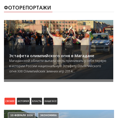
ФОТОРЕПОРТАЖИ
Эстафета олимпийского огня в Магадане
Магаданской области выпала честь принимать у себя первую
в истории России национальную Эстафету Олимпийского
огня XXII Олимпийских зимних игр 2014...
СВЕЖЕЕ
ИСТОРИЯ
ВЛАСТЬ
НАШЕ ВСЕ
10 ФЕВРАЛЯ 2026
ЭКОНОМИКА