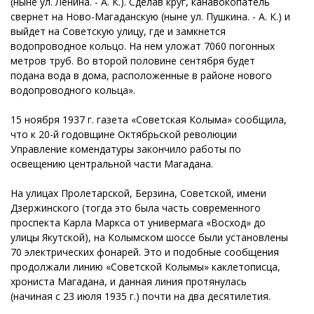
(ныне ул. Ленина. - А. К.). Сделав круг, канавокопатель
свернет на Ново-Магаданскую (ныне ул. Пушкина. - А. К.) и
выйдет на Советскую улицу, где и замкнется
водопроводное кольцо. На нем уложат 7060 погонных
метров труб. Во второй половине сентября будет
подана вода в дома, расположенные в районе нового
водопроводного кольца».
15 ноября 1937 г. газета «Советская Колыма» сообщила,
что к 20-й годовщине Октябрьской революции
Управление комендатуры закончило работы по
освещению центральной части Магадана.
На улицах Пролетарской, Берзина, Советской, имени
Дзержинского (тогда это была часть современного
проспекта Карла Маркса от универмага «Восход» до
улицы Якутской), на Колымском шоссе были установлены
70 электрических фонарей. Это и подобные сообщения
продолжали линию «Советской Колымы» каклетописца,
хрониста Магадана, и данная линия протянулась
(начиная с 23 июля 1935 г.) почти на два десятилетия.