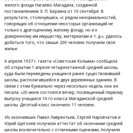
жилого фонда Нагаево-Магадана, созданной
постановлением Э. П. Берзина от 10 сентября. В
результате, столкнувшись «с рядом ненормальностей,
говорящих об отношении некоторых организаций не
только к драгоценному жилому фонду, но и к
доверенному им имуществу, материалам и т. д.», удалось
добиться того, что свыше 200 человек получили свое
жилье.
6 апреля 1937 г. газета «Советская Колыма» сообщила
об открытии 1 апреля четырехэтажной средней школы,
куда были переведены учащиеся ранее существовавшей
школы, располагавшейся в двух деревянных зданиях. В
связи с этим буквально через несколько недель она же
писала: «20 июня состоялся вечер, посвященный первому
выпуску учащихся 10-го класса Магаданской средней
школы. Десятый класс окончило 11 человек.
Из окончивших Павел Лаврентьев, Сергей Наровчатов и
Юрий Щеголев получили аттестат об окончании средней
школы исключительно с отличными оценками, получили