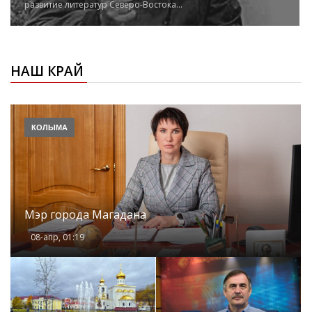
развитие литератур Северо-Востокa...
НАШ КРАЙ
КОЛЫМА
Мэр города Магадана
08-апр, 01:19