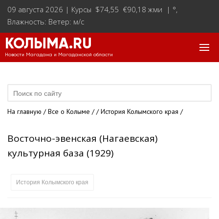
09 августа 2026 |
Курсы $74,55 €90,18 жми
|
°
,
Влажность: Ветер: м/с
КОЛЫМА.RU
Новости Магадана и Магаданской области
На главную
/
Все о Колыме
/
/
История Колымского края
/
Восточно-эвенская (Нагаевская)
культурная база (1929)
История Колымского края