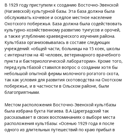
В 1929 году приступили к созданию Восточно-Эвенской
(Нагаевской) культурной базы. Эта база должна была
обслуживать кочевое и оседлое местное население
Охотского побережья. База должна была содействовать
культурно-хозяйственному развитию тунгусов и орочей,
а также углублению краеведческого изучения района.
Культбаза организовывалась в составе следующих
учреждений: «общей части, больницы на 15 коек, школы
с интернатом на 40 человек, ветеринарного врачебного
пункта и бактериологической лаборатории». Кроме того,
перед культбазой ставился вопрос о создании хотя бы
небольшой опытной фермы молочного рогатого скота,
так как условия для развития скотоводства на Охотском
побережье, и в частности в Ольском районе, были
благоприятными.
Местом расположения Восточно-Эвенской культбазы
была избрана бухта Нагаева. В.А.Цареградский так
рассказывает в своих воспоминаниях о выборе места
расположения культбазы: «Осенью 1929 года я после
одного из длительных путешествий по краю прибыл в