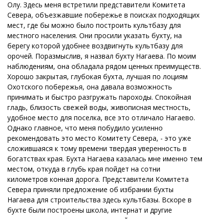
Олу. Здесь меня встретили представители Комитета
Севера, объезжавшие побережье в поисках подходящих
мест, где бы можно было построить культбазу для
местного населения. Они просили указать бухту, на
берегу которой удобнее воздвигнуть культбазу для
орочей. Поразмыслив, я назвал бухту Нагаева. По моим
наблюдениям, она обладала рядом ценных преимуществ.
Хорошо закрытая, глубокая бухта, лучшая по лоциям
Охотского побережья, она давала возможность
принимать и быстро разгружать пароходы. Спокойная
гладь, близость свежей воды, живописная местность,
удобное место для поселка, все это отличало Нагаево.
Однако главное, что меня побудило усиленно
рекомендовать это место Комитету Севера, - это уже
сложившаяся к тому времени твердая уверенность в
богатствах края. Бухта Нагаева казалась мне именно тем
местом, откуда в глубь края пойдет на сотни
километров конная дорога. Представители Комитета
Севера приняли предложение об избрании бухты
Нагаева для строительства здесь культбазы. Вскоре в
бухте были построены школа, интернат и другие