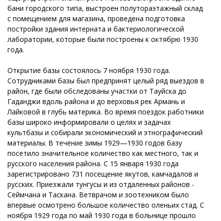
бани городского типа, выстроен полутораэтажный склад
с помещением для магазина, проведена подготовка
постройки здания интерната и бактериологической
лаборатории, которые были построены к октябрю 1930
года.
Открытие базы состоялось 7 ноября 1930 года.
Сотрудниками базы был предпринят целый ряд выездов в
район, где были обследованы участки от Тауйска до
Гаданджи вдоль района и до верховья рек Армань и
Лайковой в глубь материка. Во время поездок работники
базы широко информировали о целях и задачах
культбазы и собирали экономический и этнографический
материалы. В течение зимы 1929—1930 годов базу
посетило значительное количество как местного, так и
русского населения района. С 15 января 1930 года
зарегистрировано 731 посещение якутов, камчадалов и
русских. Приезжали тунгусы и из отдаленных районов -
Сеймчана и Таскана. Ветврачом и зоотехником было
впервые осмотрено большое количество оленьих стад. С
ноября 1929 года по май 1930 года в больнице прошло