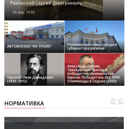
Раковский Сергей Дмитриевич
25-апр, 15:55
Полномочия главы города и
АВТОВОКЗАЛ "НА ТРОИХ"
губернатора региона
Александр Лебзяк,
трехкратный призер и
победитель чемпионатов
Черский Иван Демидович
Европы. Победитель Игр XXVII
(1845-1892)
Олимпиады в Сиднее (2000)
НОРМАТИВКА