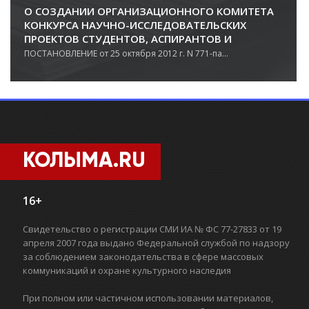
О СОЗДАНИИ ОРГАНИЗАЦИОННОГО КОМИТЕТА
КОНКУРСА НАУЧНО-ИССЛЕДОВАТЕЛЬСКИХ
ПРОЕКТОВ СТУДЕНТОВ, АСПИРАНТОВ И
МОЛОДЫХ УЧЕНЫХ "ИННОВАЦИЯ"
ПОСТАНОВЛЕНИЕ от 25 октября 2012 г. N 771-па...
КОЛЫМА.RU
16+
Свидетельство о регистрации СМИ ИА № ФС 77-27833 от 19
апреля 2007 года выдано Федеральной службой по надзору
за соблюдением законодательства в сфере массовых
коммуникаций и охране культурного наследия
При полном или частичном использовании материалов,