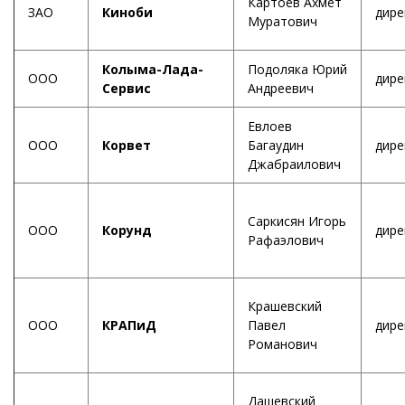
Картоев Ахмет
ЗАО
Киноби
дире
Муратович
Колыма-Лада-
Подоляка Юрий
ООО
дире
Сервис
Андреевич
Евлоев
ООО
Корвет
Багаудин
дире
Джабраилович
Саркисян Игорь
ООО
Корунд
дире
Рафаэлович
Крашевский
ООО
КРАПиД
Павел
дире
Романович
Дашевский