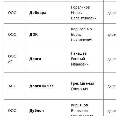
Гореликов
ООО
Деборра
Игорь
дире
Валентинович
Керносенко
ООО
ДОК
Борис
дире
Николаевич
Ненашев
ООО
Драга
Евгений
дире
АС
Иванович
Грек Евгений
ЗАО
Драга № 177
дире
Олегович
Кирьянов
ООО
Дублон
Вячеслав
дире
Михайлович