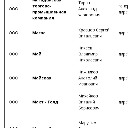
Таран
торгово-
гене
ООО
Александр
промышленная
дире
Федорович
компания
Кравцов Сергей
ООО
Магас
дире
Витальевич
Никеев
ООО
Май
Владимир
дире
Николаевич
Нижников
ООО
Майская
Анатолий
дире
Иванович
Михайлов
ООО
Макт - Голд
Виталий
дире
Борисович
Марушко