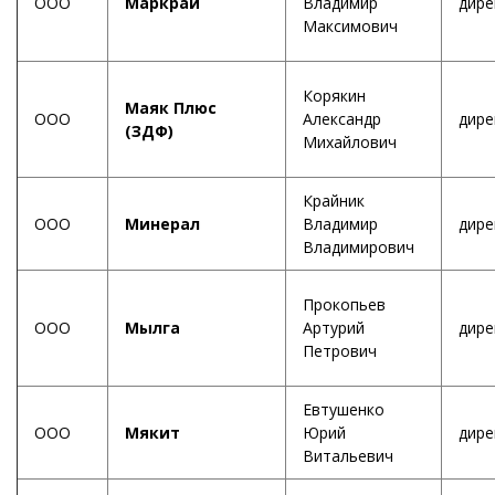
ООО
Маркрай
Владимир
дире
Максимович
Корякин
Маяк Плюс
ООО
Александр
дире
(ЗДФ)
Михайлович
Крайник
ООО
Минерал
Владимир
дире
Владимирович
Прокопьев
ООО
Мылга
Артурий
дире
Петрович
Евтушенко
ООО
Мякит
Юрий
дире
Витальевич