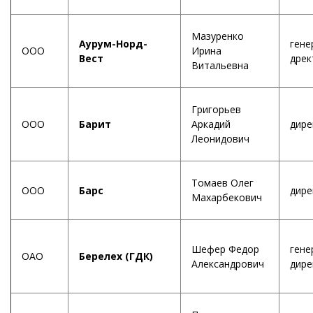
Мазуренко
Аурум-Норд-
гене
ООО
Ирина
Вест
дрек
Витальевна
Григорьев
ООО
Барит
Аркадий
дире
Леонидович
Томаев Олег
ООО
Барс
дире
Махарбекович
Шефер Федор
гене
ОАО
Берелех (ГДК)
Александрович
дире