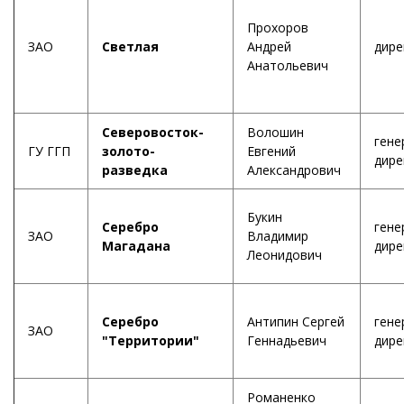
Прохоров
ЗАО
Светлая
Андрей
дире
Анатольевич
Северовосток-
Волошин
гене
ГУ ГГП
золото-
Евгений
дире
разведка
Александрович
Букин
Серебро
гене
ЗАО
Владимир
Магадана
дире
Леонидович
Серебро
Антипин Сергей
гене
ЗАО
"Территории"
Геннадьевич
дире
Романенко