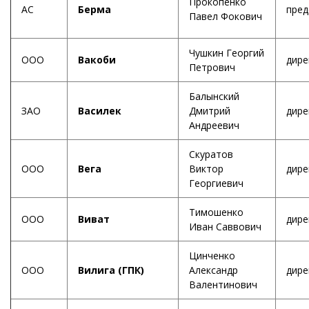
Прокопенко
АС
Берма
пред
Павел Фокович
Чушкин Георгий
ООО
Вакоби
дире
Петрович
Балынский
ЗАО
Василек
Дмитрий
дире
Андреевич
Скуратов
ООО
Вега
Виктор
дире
Георгиевич
Тимошенко
ООО
Виват
дире
Иван Саввович
Цинченко
ООО
Вилига (ГПК)
Александр
дире
Валентинович