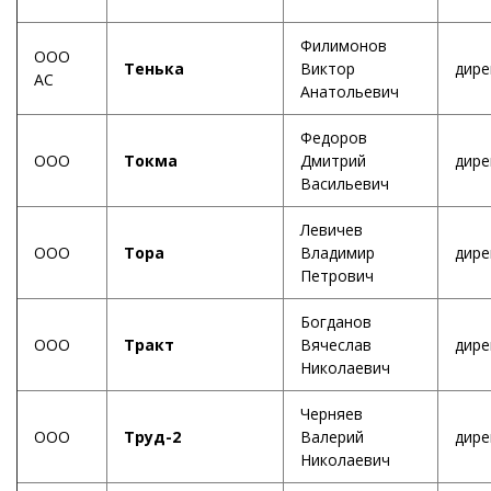
Филимонов
ООО
Тенька
Виктор
дире
АС
Анатольевич
Федоров
ООО
Токма
Дмитрий
дире
Васильевич
Левичев
ООО
Тора
Владимир
дире
Петрович
Богданов
ООО
Тракт
Вячеслав
дире
Николаевич
Черняев
ООО
Труд-2
Валерий
дире
Николаевич