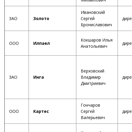
Ивановский
ЗАО
Золото
Сергей
дире
Брониславович
Кокшаров Илья
ООО
Илпаел
дире
Анатольевич
Верховский
ЗАО
Инга
Владимир
дире
Дмитриевич
Гончаров
ООО
Картес
Сергей
дире
Валерьевич