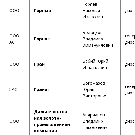
Горяев
ООО
Горный
Николай
дире
Иванович
Болоцков
ООО
гене
Горняк
Владимир
АС
дире
Эммануилович
Бабий Юрий
ООО
Гран
дире
Игнатьевич
Богомазов
гене
ЗАО
Гранат
Юрий
дире
Викторович
Дальневосточ-
Андрианов
ная золото-
ООО
Владимир
дире
промышленная
Николаевич
компания