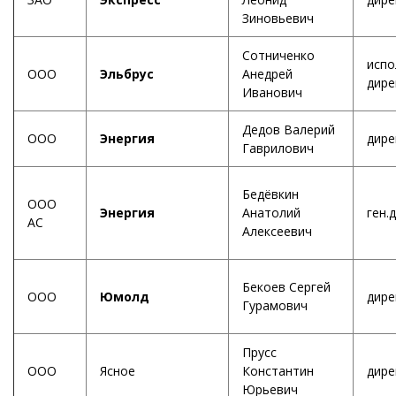
Зиновьевич
Сотниченко
испо
ООО
Эльбрус
Анедрей
дире
Иванович
Дедов Валерий
ООО
Энергия
дире
Гаврилович
Бедёвкин
ООО
Энергия
Анатолий
ген.
АС
Алексеевич
Бекоев Сергей
ООО
Юмолд
дире
Гурамович
Прусс
ООО
Ясное
Константин
дире
Юрьевич