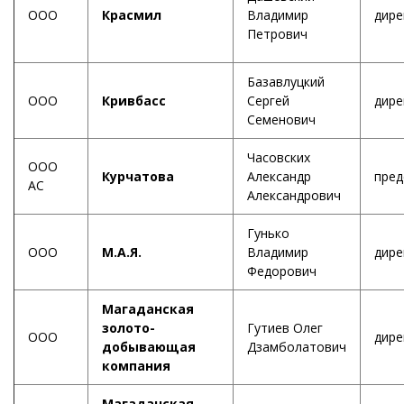
ООО
Красмил
Владимир
дире
Петрович
Базавлуцкий
ООО
Кривбасс
Сергей
дире
Семенович
Часовских
ООО
Курчатова
Александр
пред
АС
Александрович
Гунько
ООО
М.А.Я.
Владимир
дире
Федорович
Магаданская
золото-
Гутиев Олег
ООО
дире
добывающая
Дзамболатович
компания
Магаданская