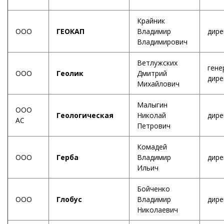
Крайник
ООО
ГЕОКАП
Владимир
дире
Владимирович
Ветлужских
гене
ООО
Геолик
Дмитрий
дире
Михайлович
Малыгин
ООО
Геологическая
Николай
дире
АС
Петрович
Комадей
ООО
Герба
Владимир
дире
Ильич
Бойченко
ООО
Глобус
Владимир
дире
Николаевич