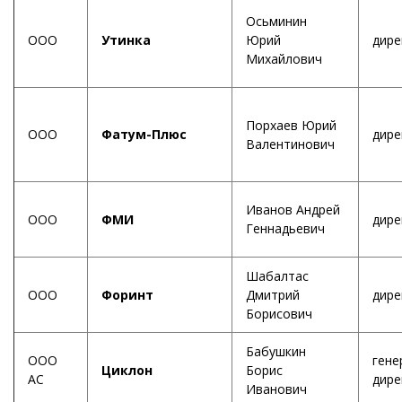
Осьминин
ООО
Утинка
Юрий
дире
Михайлович
Порхаев Юрий
ООО
Фатум-Плюс
дире
Валентинович
Иванов Андрей
ООО
ФМИ
дире
Геннадьевич
Шабалтас
ООО
Форинт
Дмитрий
дире
Борисович
Бабушкин
ООО
гене
Циклон
Борис
АС
дире
Иванович