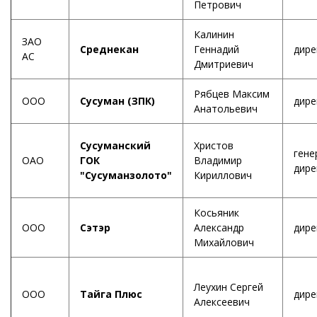
Петрович
Калинин
ЗАО
Среднекан
Геннадий
дире
АС
Дмитриевич
Рябцев Максим
ООО
Сусуман (ЗПК)
дире
Анатольевич
Сусуманский
Христов
гене
ОАО
ГОК
Владимир
дире
"Сусуманзолото"
Кириллович
Косьяник
ООО
Сэтэр
Александр
дире
Михайлович
Леухин Сергей
ООО
Тайга Плюс
дире
Алексеевич