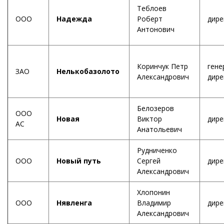
Теблоев
ООО
Надежда
Роберт
дире
Антонович
Коринчук Петр
гене
ЗАО
Нелькобазолото
Александрович
дире
Белозеров
ООО
Новая
Виктор
дире
АС
Анатольевич
Рудниченко
ООО
Новый путь
Сергей
дире
Александрович
Хлопонин
ООО
Нявленга
Владимир
дире
Александрович