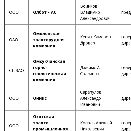
Воинков
ООО
Олбот - АС
Владимир
пред
Александрович
Омолонская
Кевин Камерон
гене
ОАО
золоторудная
Дровер
дире
компания
Омсукчанская
горно-
Джеймс А.
гене
СП ЗАО
геологическая
Салливан
дире
компания
Сарапулов
ООО
Оникс
Александр
дире
Иванович
Охотская
золото-
Коваль Алексей
гене
ООО
промышленная
Николаевич
дире