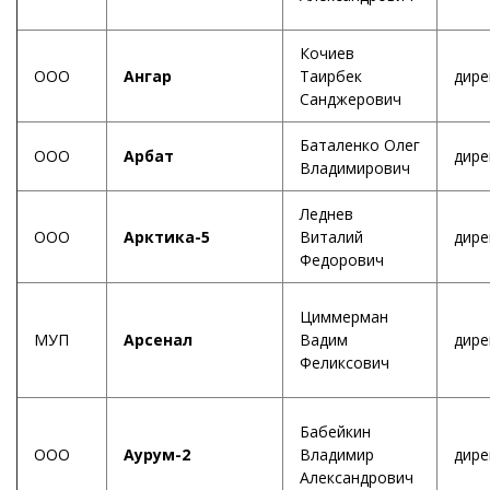
Кочиев
ООО
Ангар
Таирбек
дире
Санджерович
Баталенко Олег
ООО
Арбат
дире
Владимирович
Леднев
ООО
Арктика-5
Виталий
дире
Федорович
Циммерман
МУП
Арсенал
Вадим
дире
Феликсович
Бабейкин
ООО
Аурум-2
Владимир
дире
Александрович