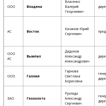
Власенко
ООО
Владена
Валерий
дире
Георгиевич
Качанов Юрий
АС
Восток
пред
Сергеевич
Дадонов
ООО
Вымпел
Александр
дире
АС
Александрович
Гарнова
гене
ООО
Галлия
Светлана
дире
Борисовна
Рухляда
гене
ЗАО
Геозолото
Александр
дире
Сергеевич