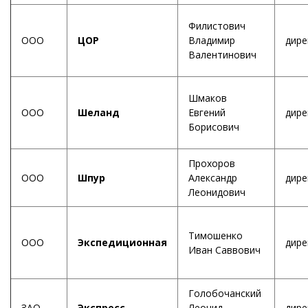
Филистович
ООО
ЦОР
Владимир
дире
Валентинович
Шмаков
ООО
Шеланд
Евгений
дире
Борисович
Прохоров
ООО
Шпур
Александр
дире
Леонидович
Тимошенко
ООО
Экспедиционная
дире
Иван Саввович
Голобочанский
ЗАО
Экспресс
Леонид
дире