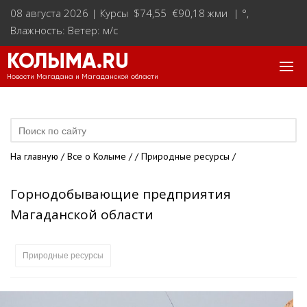
08 августа 2026 |
Курсы $74,55 €90,18 жми
|
°
,
Влажность: Ветер: м/с
КОЛЫМА.RU
Новости Магадана и Магаданской области
На главную
/
Все о Колыме
/
/
Природные ресурсы
/
Горнодобывающие предприятия
Магаданской области
Природные ресурсы