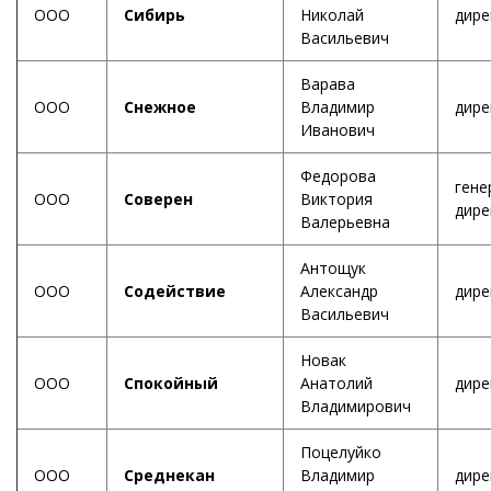
ООО
Сибирь
Николай
дире
Васильевич
Варава
ООО
Снежное
Владимир
дире
Иванович
Федорова
гене
ООО
Соверен
Виктория
дире
Валерьевна
Антощук
ООО
Содействие
Александр
дире
Васильевич
Новак
ООО
Спокойный
Анатолий
дире
Владимирович
Поцелуйко
ООО
Среднекан
Владимир
дире