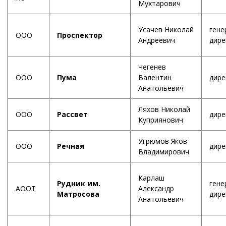
Мухтарович
Усачев Николай
гене
ООО
Проспектор
Андреевич
дире
Чегенев
ООО
Пума
Валентин
дире
Анатольевич
Ляхов Николай
ООО
Рассвет
дире
Куприянович
Угрюмов Яков
ООО
Речная
дире
Владимирович
Карлаш
Рудник им.
гене
АООТ
Александр
Матросова
дире
Анатольевич