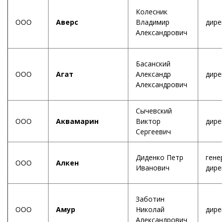
Колесник
ООО
Аверс
Владимир
дире
Александрович
Басанский
ООО
Агат
Александр
дире
Александрович
Сычевский
ООО
Аквамарин
Виктор
дире
Сергеевич
Диденко Петр
гене
ООО
Алкен
Иванович
дире
Заботин
ООО
Амур
Николай
дире
Александрович