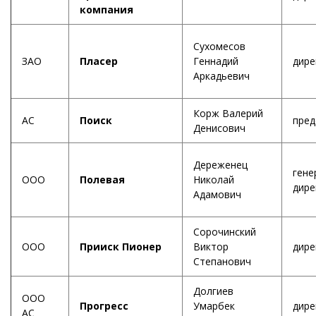
компания
Сухомесов
ЗАО
Пласер
Геннадий
дире
Аркадьевич
Корж Валерий
АС
Поиск
пред
Денисович
Дереженец
гене
ООО
Полевая
Николай
дире
Адамович
Сорочинский
ООО
Прииск Пионер
Виктор
дире
Степанович
Долгиев
ООО
Прогресс
Умарбек
дире
АС