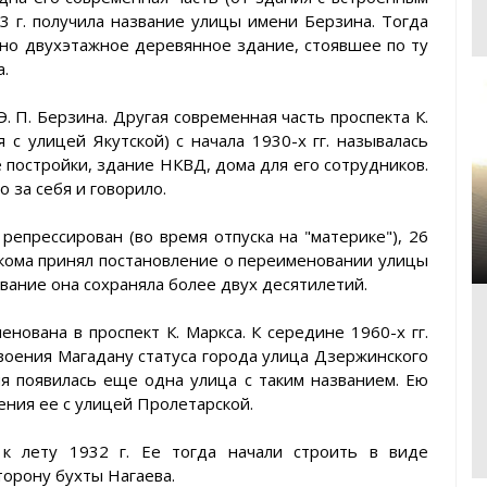
 г. получила название улицы имени Берзина. Тогда
но двухэтажное деревянное здание, стоявшее по ту
а.
. П. Берзина. Другая современная часть проспекта К.
 с улицей Якутской) с начала 1930-х гг. называлась
 постройки, здание НКВД, дома для его сотрудников.
 за себя и говорило.
 репрессирован (во время отпуска на "материке"), 26
лкома принял постановление о переименовании улицы
вание она сохраняла более двух десятилетий.
енована в проспект К. Маркса. К середине 1960-х гг.
воения Магадану статуса города улица Дзержинского
мя появилась еще одна улица с таким названием. Ею
ения ее с улицей Пролетарской.
к лету 1932 г. Ее тогда начали строить в виде
торону бухты Нагаева.