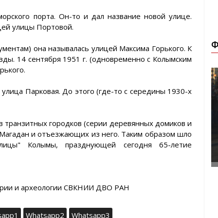
орского порта. Он-то и дал название новой улице.
цей улицы Портовой.
Ф
ументам) она называлась улицей Максима Горького. К
зды. 14 сентября 1951 г. (одновременно с Колымским
рького.
 улица Парковая. До этого (где-то с середины 1930-х
з транзитных городков (серии деревянных домиков и
 Магадан и отъезжающих из него. Таким образом шло
олицы" Колымы, празднующей сегодня 65-летие
ории и археологии СВКНИИ ДВО РАН
sapp1
Whatsapp2
Whatsapp3