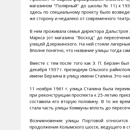
магазином "Полярный" до школы № 11) к 1933
здесь по специальному проекту было возведе
же сторону и недалеко от современного театр
В нем проживала семья директора Дальстроя Э
Маркса (от магазина "Восход" до пересечения
улицей Дзержинского. На ней стояли лагерные
Вполне понятно, что название улицы тогда само
Вместе с тем после того как Э. П. Берзин был
декабря 1937 г. президиум Ольского райиспо
имени Берзина в улицу имени Сталина. Это наз
11 ноября 1961 г. улица Сталина была переим
при реконструкции проспекта к 25-летию прис
составила его вторую половину. В то же вре
стала часть улицы Коммуны вплоть до пересеч
Возникновение улицы Портовой относится 
продолжения Колымского шоссе, ведущего в с