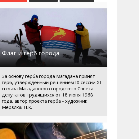
Маршруты. Улицы, остановки
Мошенники
Телефоны
Интернет
Автобусы Магадан – Аэропорт
Жилье
Таблица приливов отливов
Не мусорить
Браконьеры
Флаг и герб города
За основу герба города Магадана принят
герб, утверждённый решением IX сессии XI
созыва Магаданского городского Совета
депутатов трудящихся от 18 июня 1968
года, автор проекта герба - художник
Мерзлюк Н.К.