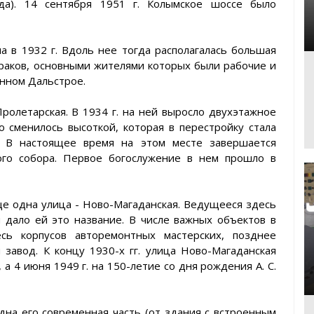
яда). 14 сентября 1951 г. Колымское шоссе было
 в 1932 г. Вдоль нее тогда располагалась большая
раков, основными жителями которых были рабочие и
нном Дальстрое.
олетарская. В 1934 г. на ней выросло двухэтажное
 сменилось высоткой, которая в перестройку стала
. В настоящее время на этом месте завершается
ого собора. Первое богослужение в нем прошло в
ще одна улица - Ново-Магаданская. Ведущееся здесь
 дало ей это название. В числе важных объектов в
есь корпусов авторемонтных мастерских, позднее
завод. К концу 1930-х гг. улица Ново-Магаданская
а 4 июня 1949 г. на 150-летие со дня рождения А. С.
дна его современная часть (от здания с встроенным