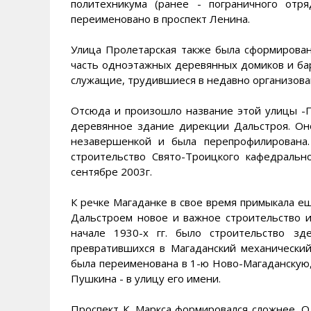
политехникума (ранее - пограничного отр
переименовано в проспект Ленина.
Улица Пролетарская также была сформирована
часть одноэтажных деревянных домиков и ба
служащие, трудившиеся в недавно организова
Отсюда и произошло название этой улицы -Пр
деревянное здание дирекции Дальстроя. Оно
незавершенкой и была перепрофилирована
строительство Свято-Троицкого кафедральн
сентябре 2003г.
К речке Магаданке в свое время примыкала е
Дальстроем новое и важное строительство и
начале 1930-х гг. было строительство зд
превратившихся в Магаданский механический 
была переименована в 1-ю Ново-Магаданскую, 
Пушкина - в улицу его имени.
Проспект К. Маркса формировался сложнее. О