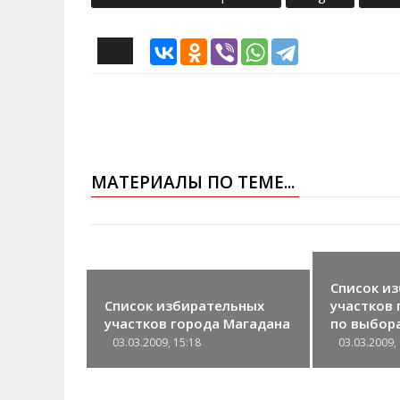
МАТЕРИАЛЫ ПО ТЕМЕ...
Список и
Список избирательных
участков 
участков города Магадана
по выбор
магаданс
03.03.2009, 15:18
03.03.2009,
Думы 4-г