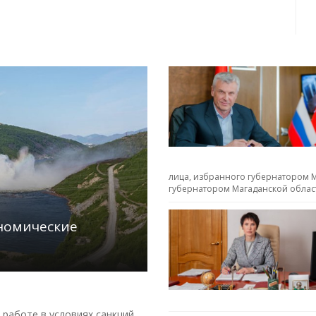
лица, избранного губернатором М
губернатором Магаданской облас
ономические
работе в условиях санкций.