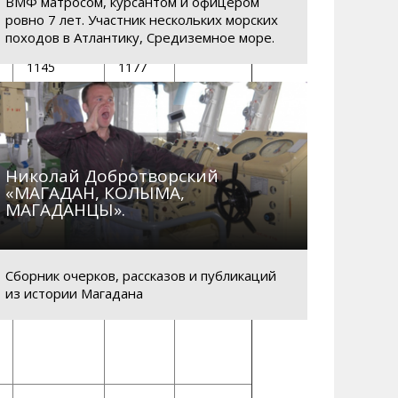
ВМФ матросом, курсантом и офицером
ровно 7 лет. Участник нескольких морских
походов в Атлантику, Средиземное море.
1145
1177
20
150
93
Николай Добротворский
«МАГАДАН, КОЛЫМА,
420
16
МАГАДАНЦЫ».
1065
1254,5
1364
Сборник очерков, рассказов и публикаций
из истории Магадана