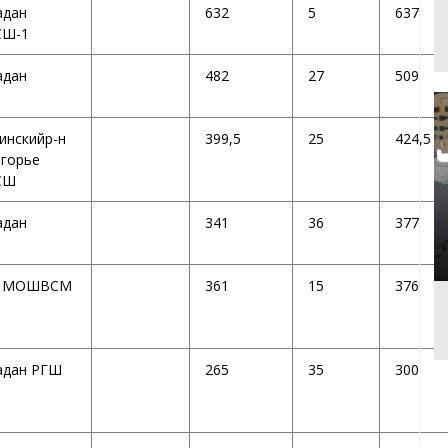
адан
632
5
637
Ш-1
адан
482
27
509
инскийр-н
399,5
25
424,5
горье
СШ
адан
341
36
377
 МОШВСМ
361
15
376
адан РГШ
265
35
300