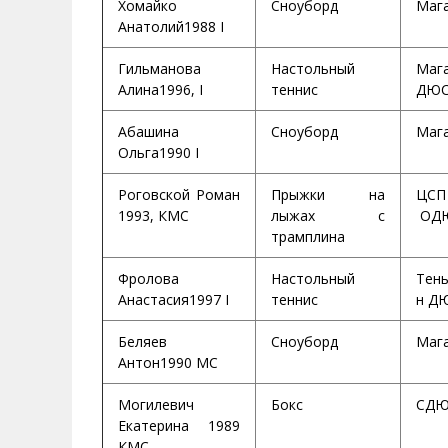
Хомайко
Сноуборд
Маг
Анатолий1988 I
Гильманова
Настольный
Маг
Алина1996, I
теннис
ДЮС
Абашина
Сноуборд
Маг
Ольга1990 I
Роговской Роман
Прыжки на
ЦС
1993, КМС
лыжах с
ОД
трамплина
Фролова
Настольный
Тень
Анастасия1997 I
теннис
н Д
Беляев
Сноуборд
Маг
Антон1990 МС
Могилевич
Бокс
СДЮ
Екатерина 1989
КМС