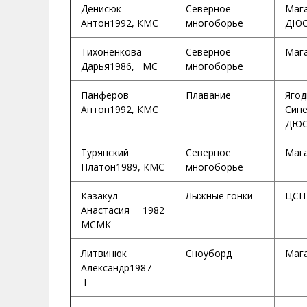
Денисюк
Северное
Маг
Антон1992, КМС
многоборье
ДЮС
Тихоненкова
Северное
Маг
Дарья1986, МС
многоборье
Панферов
Плавание
Ягод
Антон1992, КМС
Сине
ДЮ
Турянский
Северное
Маг
Платон1989, КМС
многоборье
Казакул
Лыжные гонки
ЦСП
Анастасия 1982
МСМК
Литвинюк
Сноуборд
Маг
Александр1987
I