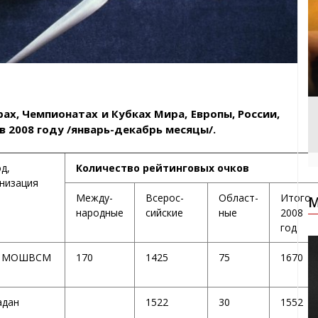
ах, Чемпионатах и Кубках Мира, Европы, России,
в 2008 году /январь-декабрь месяцы/.
д,
Количество рейтинговых очков
низация
Между-
Всерос-
Област-
Итого
М
народные
сийские
ные
2008
год
 МОШВСМ
170
1425
75
1670
адан
1522
30
1552