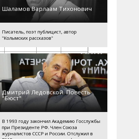
Шаламов Варлаам Тихонович
7084,5
2440
1764,5
Писатель, поэт публицист, автор
"Колымских рассказов"
567
1250
1678
913
935
560
365
Дмитрий Ледовской. Повесть
"Бюст"
896
952,5
405
В 1993 году закончил Академию Госслужбы
1473,5
677
297
при Президенте РФ. Член Союза
журналистов СССР и России. Отслужил в