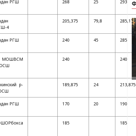
адан РГШ
268
25
293
Ф
адан
205,375
79,8
285,175
Ш-4
адан РГШ
240
45
285
П МОШВСМ
240
240
ЮСШ
кинский р-
189,875
24
213,875
ЮСШ
адан РГШ
170
20
190
ШОРбокса
185
185