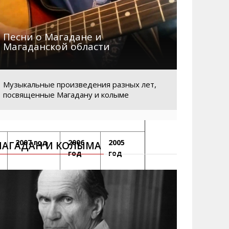
Песни о Магадане и
Магаданской области
Музыкальные произведения разных лет,
посвященные Магадану и колыме
2007 год
2006
2005
АГАДАН И КОЛЫМА
год
год
2260,5
1783,5
684
750
495