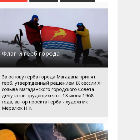
Маршруты. Улицы, остановки
Мошенники
Телефоны
Интернет
Автобусы Магадан – Аэропорт
Жилье
Таблица приливов отливов
Не мусорить
Браконьеры
Флаг и герб города
За основу герба города Магадана принят
герб, утверждённый решением IX сессии XI
созыва Магаданского городского Совета
депутатов трудящихся от 18 июня 1968
года, автор проекта герба - художник
Мерзлюк Н.К.