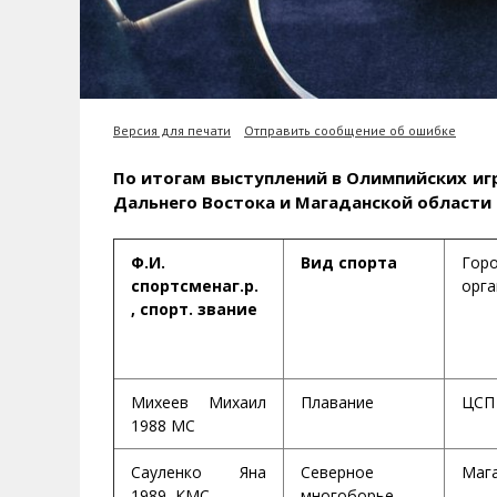
Версия для печати
Отправить сообщение об ошибке
По итогам выступлений в Олимпийских игр
Дальнего Востока и Магаданской области 
Ф.И.
Вид спорта
Горо
спортсменаг.р.
орга
, спорт. звание
Михеев Михаил
Плавание
ЦСП
1988 МС
Сауленко Яна
Северное
Маг
1989, КМС
многоборье