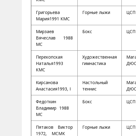
Григорьева
Горные лыжи
ЦСП
Мария1991 КМС
Мирзаев
Бокс
ЦСП
Вячеслав 1988
МС
Перекопская
Художественная
Маг
Наталья1993
гимнастика
ДЮС
КМС
Кирсанова
Настольный
Маг
Анастасия1993, I
теннис
ДЮС
Федоткин
Бокс
ЦСП
Владимир 1988
МС
Пятаков Виктор
Горные лыжи
ЦСП
1972, МСМК