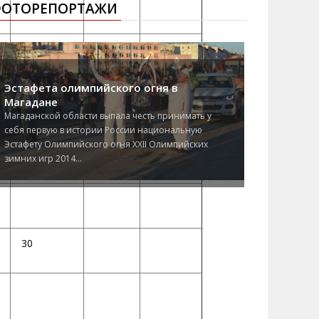
ОТОРЕПОРТАЖИ
69
125
10
Эстафета олимпийского огня в
Магадане
Магаданской области выпала честь принимать у
себя первую в истории России национальную
55
51,66
Эстафету Олимпийского огня XXII Олимпийских
зимних игр 2014...
30