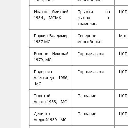
Ипатов Дмитрий
Прыжки на
ЦСП
1984 , МСМК
лыжах с
трамплина
Паркин Владимир
Северное
Маг
1987 МС
многоборье
Ровнов Николай
Горные лыжи
ЦСП
1979, МС
Падергин
Горные лыжи
ЦСП
Александр 1986,
МС
Толстой
Плавание
ЦСП
Антон 1988, МС
Дениско
Плавание
ЦСП
Андрей1989 МС