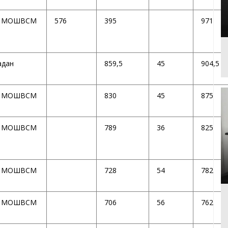
 МОШВСМ
576
395
971
адан
859,5
45
904,5
 МОШВСМ
830
45
875
 МОШВСМ
789
36
825
 МОШВСМ
728
54
782
 МОШВСМ
706
56
762