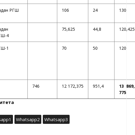
адан РГШ
106
24
130
адан
75,625
44,8
120,425
Ш-4
Ш-1
70
50
120
746
12 172,375
951,4
13 869,
775
итета
sapp1
Whatsapp2
Whatsapp3