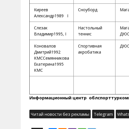
Киреев
Сноуборд
Маг
Александр1989 I
Слезак
Настольный
Маг
Владимир1995, I
теннис
ДЮС
Коновалов
Спортивная
ДЮС
Дмитрий1992
акробатика
КМССемянникова
Екатерина1995
КМС
Информационный центр облспорттурком
Читай новости без рекламы
Telegram
What