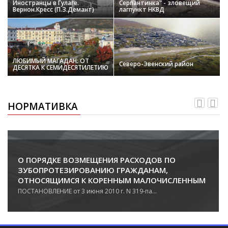
Иностранцы в Гулаге.
Серпантинка" - зловещий
Вернон.Кресс (П.З.Демант)
лагпункт НКВД
ЛЮБИМЫЙ МАГАДАН: ОТ
Северо-Эвенский район
ДЕСЯТКА К СЕМИДЕСЯТИЛЕТИЮ
НОРМАТИВКА
О ПОРЯДКЕ ВОЗМЕЩЕНИЯ РАСХОДОВ ПО
ЗУБОПРОТЕЗИРОВАНИЮ ГРАЖДАНАМ,
ОТНОСЯЩИМСЯ К КОРЕННЫМ МАЛОЧИСЛЕННЫМ
НАРОДАМ СЕВЕРА И ПРОЖИВАЮЩИМ НА
ПОСТАНОВЛЕНИЕ от 3 июня 2010 г. N 319-па...
ТЕРРИТОРИИ МАГАДАНСКОЙ ОБЛАСТИ