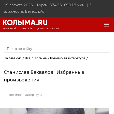
09 августа 2026 |
Курсы $74,55 €90,18 жми
|
°
,
Влажность: Ветер: м/с
КОЛЫМА.RU
Новости Магадана и Магаданской области
На главную
/
Все о Колыме
/
Колымская литература
/
Станислав Бахвалов "Избранные
произведения"
Колымская литература