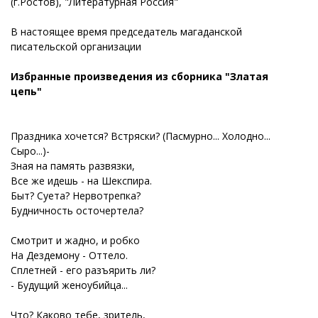
(г.Ростов), "Литературная Россия"
В настоящее время председатель магаданской
писательской организации
Избранные произведения из сборника "Златая
цепь"
Праздника хочется? Встряски? (Пасмурно... Холодно...
Сыро...)-
Зная на память развязки,
Все же идешь - на Шекспира.
Быт? Суета? Нервотрепка?
Будничность осточертела?
Смотрит и жадно, и робко
На Дездемону - Оттело.
Сплетней - его разъярить ли?
- Будущий женоубийца...
Что? Каково тебе, зритель,