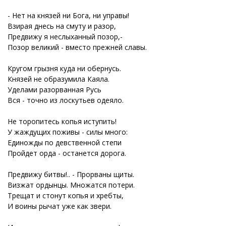
- Нет на князей ни Бога, ни управы!
Взирая днесь на смуту и разор,
Предвижу я неслыханный позор,-
Позор великий - вместо прежней славы.
Кругом грызня куда ни обернусь.
Князей не образумила Каяла.
Уделами разорванная Русь
Вся - точно из лоскутьев одеяло.
Не торопитесь копья иступить!
У жаждущих поживы - силы много:
Единожды по девственной степи
Пройдет орда - останется дорога.
Предвижу битвы!.. - Прорваны щиты.
Визжат ордынцы. Множатся потери.
Трещат и стонут копья и хребты,
И воины рычат уже как звери.