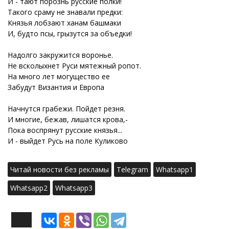
И - тают порознь русские полки!
Такого сраму не знавали предки:
Князья лобзают ханам башмаки
И, будто псы, грызутся за объедки!
Надолго закружится воронье.
Не всколыхнет Руси мятежный ропот.
На много лет могущество ее
Забудут Византия и Европа
Начнутся грабежи. Пойдет резня.
И многие, бежав, лишатся крова,-
Пока воспрянут русские князья...
И - выйдет Русь на поле Куликово
Читай новости без рекламы
Telegram
Whatsapp1
Whatsapp2
Whatsapp3