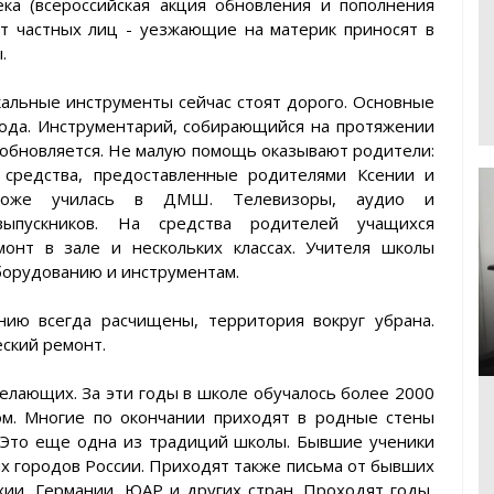
ка (всероссийская акция обновления и пополнения
от частных лиц - уезжающие на материк приносят в
.
альные инструменты сейчас стоят дорого. Основные
рода. Инструментарий, собирающийся на протяжении
обновляется. Не малую помощь оказывают родители:
 средства, предоставленные родителями Ксении и
 тоже училась в ДМШ. Телевизоры, аудио и
выпускников. На средства родителей учащихся
онт в зале и нескольких классах. Учителя школы
борудованию и инструментам.
ию всегда расчищены, территория вокруг убрана.
ский ремонт.
лающих. За эти годы в школе обучалось более 2000
ом. Многие по окончании приходят в родные стены
. Это еще одна из традиций школы. Бывшие ученики
х городов России. Приходят также письма от бывших
хии, Германии, ЮАР и других стран. Проходят годы,