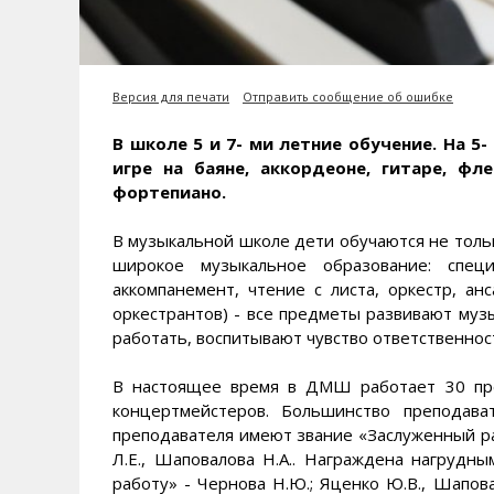
Версия для печати
Отправить сообщение об ошибке
В школе 5 и 7- ми летние обучение. На 
игре на баяне, аккордеоне, гитаре, фл
фортепиано.
В музыкальной школе дети обучаются не тольк
широкое музыкальное образование: специ
аккомпанемент, чтение с листа, оркестр, ан
оркестрантов) - все предметы развивают музы
работать, воспитывают чувство ответственнос
В настоящее время в ДМШ работает 30 преп
концертмейстеров. Большинство преподав
преподавателя имеют звание «Заслуженный раб
Л.Е., Шаповалова Н.А.. Награждена нагрудн
работу» - Чернова Н.Ю.; Яценко Ю.В., Шапова