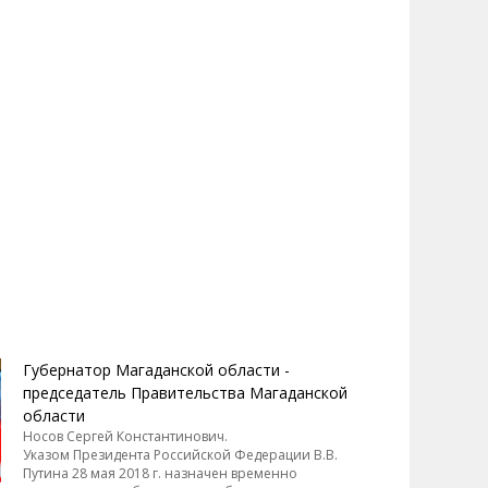
гаданская областная
ола высшего
ортивного мастерства
6.06.2007, 10:38
Губернатор Магаданской области -
председатель Правительства Магаданской
области
Носов Сергей Константинович.
Указом Президента Российской Федерации В.В.
Путина 28 мая 2018 г. назначен временно