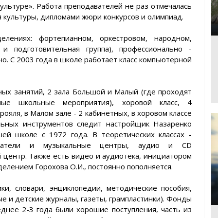
культуре». Работа преподавателей не раз отмечалась
я культуры, дипломами жюри конкурсов и олимпиад.
ениях: фортепианном, оркестровом, народном,
 и подготовительная группа), профессионально -
. С 2003 года в школе работает класс компьютерной
ых занятий, 2 зала Большой и Малый (где проходят
чные школьные мероприятия), хоровой класс, 4
ояля, в Малом зале - 2 кабинетных, в хоровом классе
льных инструментов следит настройщик Назаренко
ей школе с 1972 года. В теоретических классах -
рыватели и музыкальные центры, аудио и CD
 центр. Также есть видео и аудиотека, инициатором
делением Горохова О.И., постоянно пополняется.
и, словари, энциклопедии, методические пособия,
 и детские журналы, газеты, грампластинки). Фонды
днее 2-3 года были хорошие поступления, часть из