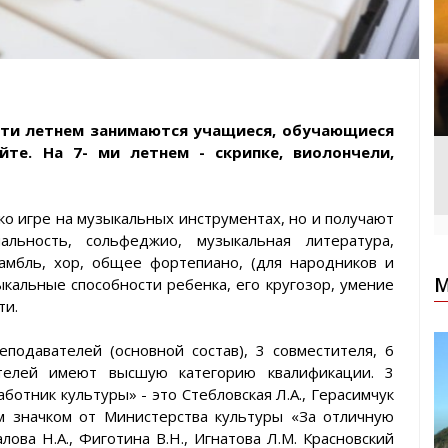
5- ти летнем занимаются учащиеся, обучающиеся
ейте. На 7- ми летнем - скрипке, виолончели,
о игре на музыкальных инструментах, но и получают
альность, сольфеджио, музыкальная литература,
самбль, хор, общее фортепиано, (для народников и
М
кальные способности ребенка, его кругозор, умение
ти.
одавателей (основной состав), 3 совместителя, 6
ателей имеют высшую категорию квалификации. 3
отник культуры» - это Стебловская Л.А., Герасимчук
ым значком от Министерства культуры «За отличную
лова Н.А., Фиготина В.Н., Игнатова Л.М. Красновский