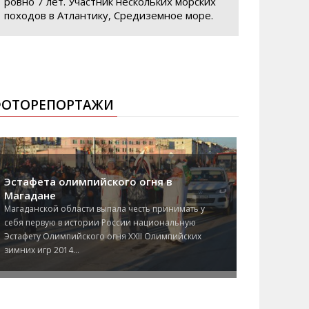
ровно 7 лет. Участник нескольких морских
походов в Атлантику, Средиземное море.
ОТОРЕПОРТАЖИ
Эстафета олимпийского огня в
Магадане
Магаданской области выпала честь принимать у
себя первую в истории России национальную
Эстафету Олимпийского огня XXII Олимпийских
зимних игр 2014...