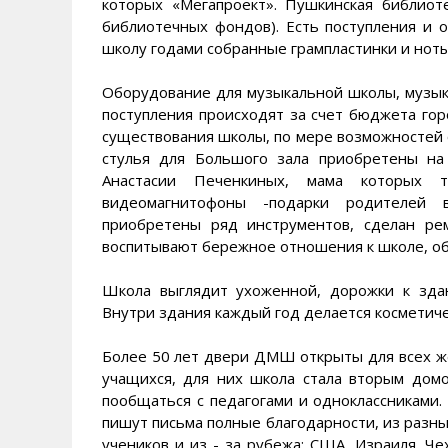
которых «Мегапроект». Пушкинская библиоте
библиотечных фондов). Есть поступления и 
школу годами собранные грампластинки и ноты
Оборудование для музыкальной школы, музык
поступления происходят за счет бюджета го
существования школы, по мере возможностей 
стулья для Большого зала приобретены на
Анастасии Печенкиных, мама которых
видеомагнитофоны -подарки родителей 
приобретены ряд инструментов, сделан рем
воспитывают бережное отношения к школе, о
Школа выглядит ухоженной, дорожки к здан
Внутри здания каждый год делается косметиче
Более 50 лет двери ДМШ открыты для всех же
учащихся, для них школа стала вторым дом
пообщаться с педагогами и одноклассниками
пишут письма полные благодарности, из разны
учеников и из - за рубежа: США, Израиля, Че