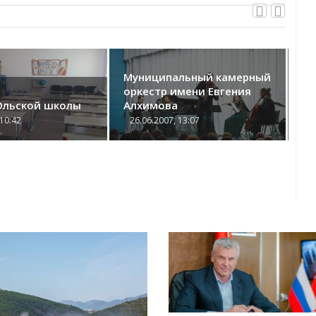
Муниципальный камерный
Ма
оркестр имени Евгения
шк
Ольской школы
Алхимова
сп
 10:42
26.06.2007, 13:07
2