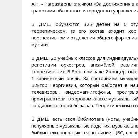
А.Н. - награждены значком «За достижения в 
грамотами областного и городского управлени
В ДМШ обучаются 325 детей на 6 отдел
теоретическом, (в его состав входит хор
перспективном и отделении общего фортепиано
музыки.
В ДМШ 20 учебных классов для индивидуальн
репетиции оркестров, ансамблей, разли
теоретических. В Большом зале 2 концертных р
1 кабинетный рояль. За состоянием музыка
Виктор Георгиевич, который работает в наш
телевизоры, видеомагнитофоны, проиг
проигрыватели, в хоровом классе музыкальный
создания которой была зав. Теоретическим от
В ДМШ есть своя библиотека (ноты, учебник
популярные музыкальные издания, музыкальные
библиотеки пополняются по линии ЦБС, после