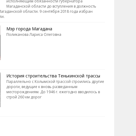
исполняющим обязанности губернатора
Магаданской области до вступления в должность
агаданской области. 9 сентября 2018 года избран
ти.
Мэр города Магадана
Поликанова Лариса Олеговна
История строительства Тенькинской трассы
Параллельно с Колымской трассой строились другие
дороги, ведущие к вновь разведанным
месторождениям. До 1946 г. ежегодно вводилось в
строй 260 км дорог