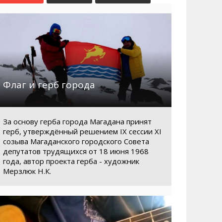
Маршруты. Улицы, остановки
Мошенники
Телефоны
Интернет
Автобусы Магадан – Аэропорт
Жилье
Таблица приливов отливов
Не мусорить
Браконьеры
Флаг и герб города
За основу герба города Магадана принят
герб, утверждённый решением IX сессии XI
созыва Магаданского городского Совета
депутатов трудящихся от 18 июня 1968
года, автор проекта герба - художник
Мерзлюк Н.К.