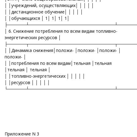
│ │учреждений, осуществляющих│ │ │ │ │
│ │дистанционное обучение│ │ │ │ │
│ │обучающихся │ 1│ 1│ 1│ 1│
├──────┴────────────────────────────┴──────
│ 6. Снижение потребления по всем видам топливно-
энергетических ресурсов │
├──────┬────────────────────────────┬──────
│ │Динамика снижения│положи- │положи- │положи- │
положи- │
│ │потребления по всем видам│тельная │тельная
│тельная │ тельная │
│ │топливно-энергетических │ │ │ │ │
│ │ресурсов │ │ │ │ │
└──────┴────────────────────────────┴──────
Приложение N 3