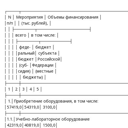
┌────┬─────────────────────────────────────
│ N │ Мероприятия │ Объемы финансирования │
│п/п │ │ (тыс. рублей), │
│ │ ├───────┬──────────────────┤
│ │ │ всего │ в том числе: │
│ │ │ ├───────┬──────────┤
│ │ │ │ феде- │ бюджет │
│ │ │ │ральный│ субъекта │
│ │ │ │бюджет │Российской│
│ │ │ │ (суб- │Федерации │
│ │ │ │сидия) │ (местные │
│ │ │ │ │ бюджеты) │
├────┼─────────────────────────────────────
│ 1 │ 2 │ 3 │ 4 │ 5 │
├────┼─────────────────────────────────────
│ 1.│Приобретение оборудования, в том числе:
│57419,0│54319,0│ 3100,0│
├────┼─────────────────────────────────────
│1.1.│Учебно-лабораторное оборудование
│42319,0│40819,0│ 1500,0│