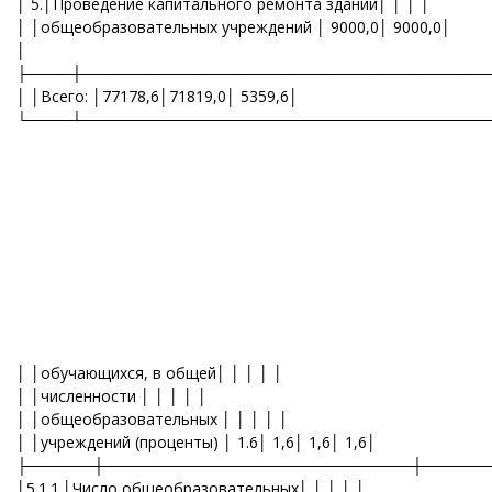
│ 5.│Проведение капитального ремонта зданий│ │ │ │
│ │общеобразовательных учреждений │ 9000,0│ 9000,0│
│
├────┼─────────────────────────────────────
│ │Всего: │77178,6│71819,0│ 5359,6│
└────┴─────────────────────────────────────
│ │обучающихся, в общей│ │ │ │ │
│ │численности │ │ │ │ │
│ │общеобразовательных │ │ │ │ │
│ │учреждений (проценты) │ 1.6│ 1,6│ 1,6│ 1,6│
├──────┼────────────────────────────┼──────
│5.1.1.│Число общеобразовательных│ │ │ │ │