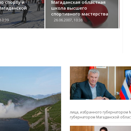
о спорту и
Магаданская областная
Ал
Магаданской
школа высшего
тр
спортивного мастерства
по
Ев
 10:39
26.06.2007, 10:38
2
XX
(2
лица, избранного губернатором М
губернатором Магаданской облас