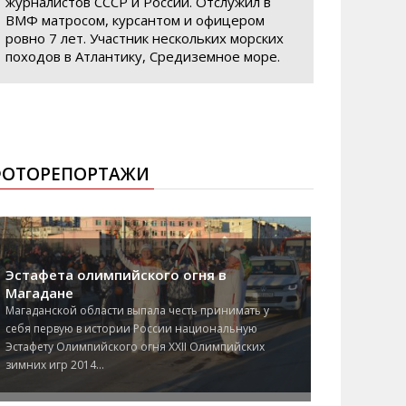
журналистов СССР и России. Отслужил в
ВМФ матросом, курсантом и офицером
ровно 7 лет. Участник нескольких морских
походов в Атлантику, Средиземное море.
ОТОРЕПОРТАЖИ
Эстафета олимпийского огня в
Магадане
Магаданской области выпала честь принимать у
себя первую в истории России национальную
Эстафету Олимпийского огня XXII Олимпийских
зимних игр 2014...