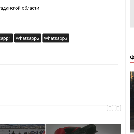
гаданской области
sapp1
Whatsapp2
Whatsapp3
Ф