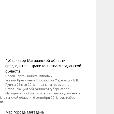
ександр Лебзяк,
Олеся Алиева
ехкратный призер и
"Магаданское чудо в
бедитель чемпионатов
Швейцарии"
ропы. Победитель Игр
7.04.2007, 11:24
27.04.2007, 11:14
VII Олимпиады в Сиднее
000)
Губернатор Магаданской области -
председатель Правительства Магаданской
области
Носов Сергей Константинович.
Указом Президента Российской Федерации В.В.
Путина 28 мая 2018 г. назначен временно
исполняющим обязанности губернатора
Магаданской области до вступления в должность
агаданской области. 9 сентября 2018 года избран
ти.
Мэр города Магадана