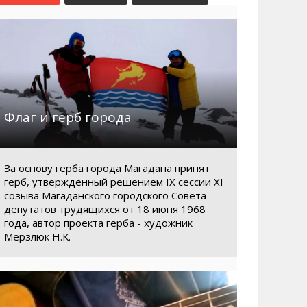
Маршруты. Улицы, остановки
Мошенники
Телефоны
Интернет
Автобусы Магадан – Аэропорт
Жилье
Таблица приливов отливов
Не мусорить
Браконьеры
Флаг и герб города
За основу герба города Магадана принят
герб, утверждённый решением IX сессии XI
созыва Магаданского городского Совета
депутатов трудящихся от 18 июня 1968
года, автор проекта герба - художник
Мерзлюк Н.К.