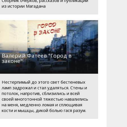
Сборник очерков, рассказов и публикаций
из истории Магадана
Валерий Фатеев "Город в
законе"
Нестерпимый до этого свет бестеневых
ламп задрожал и стал удаляться. Стены и
потолок, напротив, сблизились и всей
своей многотонной тяжестью навалились
на меня, медленно ломая и сплющивая
кости и мышцы, дикой болью гася разум.