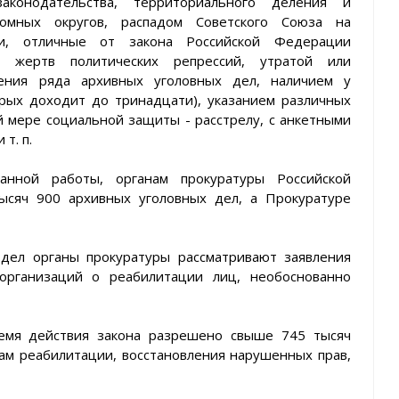
законодательства, территориального деления и
номных округов, распадом Советского Союза на
ои, отличные от закона Российской Федерации
 жертв политических репрессий, утратой или
ения ряда архивных уголовных дел, наличием у
рых доходит до тринадцати), указанием различных
 мере социальной защиты - расстрелу, с анкетными
т. п.
анной работы, органам прокуратуры Российской
сяч 900 архивных уголовных дел, а Прокуратуре
дел органы прокуратуры рассматривают заявления
организаций о реабилитации лиц, необоснованно
емя действия закона разрешено свыше 745 тысяч
ам реабилитации, восстановления нарушенных прав,