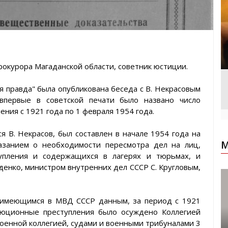
рокурора Магаданской области, советник юстиции.
ая правда" была опубликована беседа с В. Некрасовым
 впервые в советской печати было названо число
ия с 1921 года по 1 февраля 1954 года.
я В. Некрасов, был составлен в начале 1954 года на
М
казанием о необходимости пересмотра дел на лиц,
упления и содержащихся в лагерях и тюрьмах, и
енко, министром внутренних дел СССР С. Кругловым,
о имеющимся в МВД СССР данным, за период с 1921
люционные преступления было осуждено Коллегией
енной коллегией, судами и военными трибуналами 3