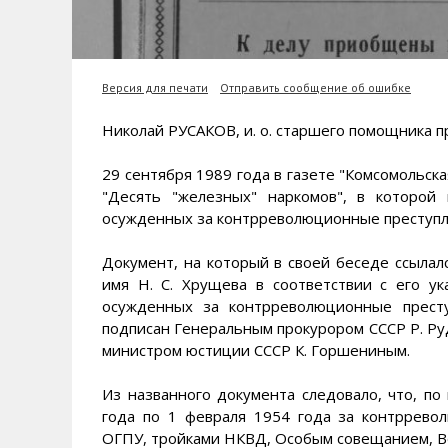
Версия для печати
Отправить сообщение об ошибке
Николай РУСАКОВ, и. о. старшего помощника п
29 сентября 1989 года в газете "Комсомольск
"Десять "железных" наркомов", в которой
осужденных за контрреволюционные преступлен
Документ, на который в своей беседе ссылалс
имя Н. С. Хрущева в соответствии с его у
осужденных за контрреволюционные прест
подписан Генеральным прокурором СССР Р. Руд
министром юстиции СССР К. Горшениным.
Из названного документа следовало, что, п
года по 1 февраля 1954 года за контррево
ОГПУ, тройками НКВД, Особым совещанием, Во