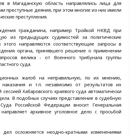
в в Магаданскую область направлялись лица для
и преступные деяния, при этом многие из них имели
ические преступления.
уждения гражданина, например Тройкой НКВД при
дую из предыдущих судимостей за политические
я этого направляются соответствующие запросы в
ждения органа, принявшего решение о применении
запросов велика - от Военного трибунала группы
ластного суда.
ационных жалоб на неправильную, по их мнению,
 наказания и т.п. независимо от результатов их
 сессией Хабаровского краевого суда автоматически
ела. В подобных случаях представление в судебную
 Суда Российской Федерации вносит Генеральная
 направляет архивное уголовное дело с просьбой
х дел осложняется неодно-кратными изменениями