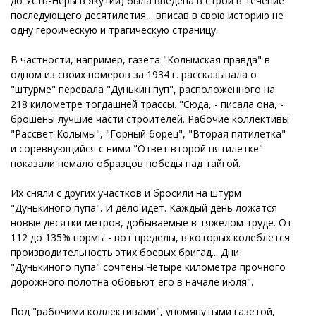
до Усть-Неры в Якутии) была введена в строй в течение
последующего десятилетия,.. вписав в свою историю не
одну героическую и трагическую страницу.
В частности, например, газета "Колымская правда" в
одном из своих номеров за 1934 г. рассказывала о
"штурме" перевала "Дунькин пуп", расположенного на
218 километре тогдашней трассы. "Сюда, - писала она, -
брошены лучшие части строителей. Рабочие коллективы
"Рассвет Колымы", "Горный борец", "Вторая пятилетка"
и соревнующийся с ними "Ответ второй пятилетке"
показали немало образцов победы над тайгой.
Их сняли с других участков и бросили на штурм
"Дунькиного пупа". И дело идет. Каждый день ложатся
новые десятки метров, добываемые в тяжелом труде. От
112 до 135% нормы - вот пределы, в которых колеблется
производительность этих боевых бригад... Дни
"Дунькиного пупа" сочтены.Четыре километра прочного
дорожного полотна обовьют его в начале июля".
Под "рабочими коллективами", упомянутыми газетой,