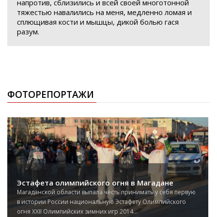
напротив, сблизились и всей своей многотонной
тяжестью навалились на меня, медленно ломая и
сплющивая кости и мышцы, дикой болью гася
разум.
ФОТОРЕПОРТАЖИ
Эстафета олимпийского огня в Магадане
Магаданской области выпала честь принимать у себя первую
в истории России национальную Эстафету Олимпийского
огня XXII Олимпийских зимних игр 2014...