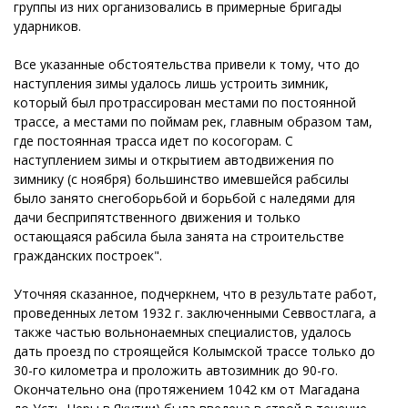
группы из них организовались в примерные бригады
ударников.
Все указанные обстоятельства привели к тому, что до
наступления зимы удалось лишь устроить зимник,
который был протрассирован местами по постоянной
трассе, а местами по поймам рек, главным образом там,
где постоянная трасса идет по косогорам. С
наступлением зимы и открытием автодвижения по
зимнику (с ноября) большинство имевшейся рабсилы
было занято снегоборьбой и борьбой с наледями для
дачи бесприпятственного движения и только
остающаяся рабсила была занята на строительстве
гражданских построек".
Уточняя сказанное, подчеркнем, что в результате работ,
проведенных летом 1932 г. заключенными Севвостлага, а
также частью вольнонаемных специалистов, удалось
дать проезд по строящейся Колымской трассе только до
30-го километра и проложить автозимник до 90-го.
Окончательно она (протяжением 1042 км от Магадана