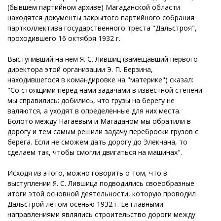
(бывшем партийном архиве) Магаданской области
находятся документы закрытого партийного собрания
партколлектива государственного треста "Дальстроя",
проходившего 16 октября 1932 г.
Выступивший на нем Я. С. Лившиц (замещавший первого
директора этой организации Э. П. Берзина,
находившегося в командировке на "материке") сказал:
"Со стоящими перед нами задачами в известной степени
мы справились: добились, что грузы на берегу не
валяются, а уходят в определенные для них места.
Болото между Нагаевым и Магаданом мы обратили в
дорогу и тем самым решили задачу переброски грузов с
берега. Если не сможем дать дорогу до Элекчана, то
сделаем так, чтобы смогли двигаться на машинах".
Исходя из этого, можно говорить о том, что в
выступлении Я. С. Лившица подводились своеобразные
итоги этой основной деятельности, которую проводил
Дальстрой летом-осенью 1932 г. Ее главными
направлениями являлись строительство дороги между