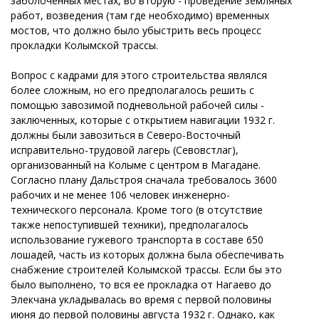
заболоченных местах, во вторую - проведение земляных
работ, возведения (там где необходимо) временных
мостов, что должно было убыстрить весь процесс
прокладки Колымской трассы.
Вопрос с кадрами для этого строительства являлся
более сложным, но его предполагалось решить с
помощью завозимой подневольной рабочей силы -
заключенных, которые с открытием навигации 1932 г.
должны были завозиться в Северо-Восточный
исправительно-трудовой лагерь (Севовстлаг),
организованный на Колыме с центром в Магадане.
Согласно плану Дальстроя сначала требовалось 3600
рабочих и не менее 106 человек инженерно-
технического персонала. Кроме того (в отсутствие
также непоступившей техники), предполагалось
использование гужевого транспорта в составе 650
лошадей, часть из которых должна была обеспечивать
снабжение строителей Колымской трассы. Если бы это
было выполнено, то вся ее прокладка от Нагаево до
Элекчана укладывалась во время с первой половины
июня до первой половины августа 1932 г. Однако, как