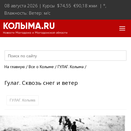
08 августа 2026 |
Курсы $74,55 €90,18 жми
|
°
,
Влажность: Ветер: м/с
КОЛЫМА.RU
Новости Магадана и Магаданской области
На главную
/
Все о Колыме
/
ГУЛАГ. Колыма
/
Гулаг. Сквозь снег и ветер
ГУЛАГ. Колыма