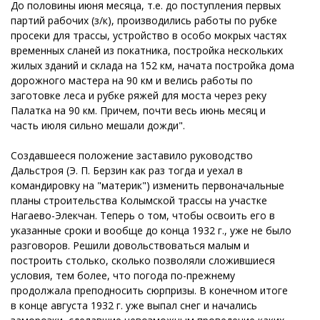
До половины июня месяца, т.е. до поступления первых
партий рабочих (з/к), производились работы по рубке
просеки для трассы, устройство в особо мокрых частях
временных сланей из покатника, постройка нескольких
жилых зданий и склада на 152 км, начата постройка дома
дорожного мастера на 90 км и велись работы по
заготовке леса и рубке ряжей для моста через реку
Палатка на 90 км. Причем, почти весь июнь месяц и
часть июля сильно мешали дожди".
Создавшееся положение заставило руководство
Дальстроя (Э. П. Берзин как раз тогда и уехал в
командировку на "материк") изменить первоначальные
планы строительства Колымской трассы на участке
Нагаево-Элекчан. Теперь о том, чтобы освоить его в
указанные сроки и вообще до конца 1932 г., уже не было
разговоров. Решили довольствоваться малым и
построить столько, сколько позволяли сложившиеся
условия, тем более, что погода по-прежнему
продолжала преподносить сюрпризы. В конечном итоге
в конце августа 1932 г. уже выпал снег и начались