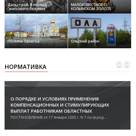
Дальстрой. В период
МАЛОИЗВЕСТНОЕ О
"массового безумия"
КОЛЫМСКОМ ЗОЛОТЕ
Поселок Палатка
Ольский район
НОРМАТИВКА
О ПОРЯДКЕ И УСЛОВИЯХ ПРИМЕНЕНИЯ
КОМПЕНСАЦИОННЫХ И СТИМУЛИРУЮЩИХ
ВЫПЛАТ РАБОТНИКАМ ОБЛАСТНЫХ
ГОСУДАРСТВЕННЫХ УЧРЕЖДЕНИЙ ВЕТЕРИНАРИИ
ПОСТАНОВЛЕНИЕ от 17 января 2005 г. N 7-па (в ред....