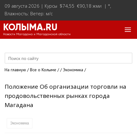
09 августа 2026 |
Курсы $74,55 €90,18 жми
|
°
,
Влажность: Ветер: м/с
КОЛЫМА.RU
Новости Магадана и Магаданской области
На главную
/
Все о Колыме
/
/
Экономика
/
Положение Об организации торговли на
продовольственных рынках города
Магадана
Экономика