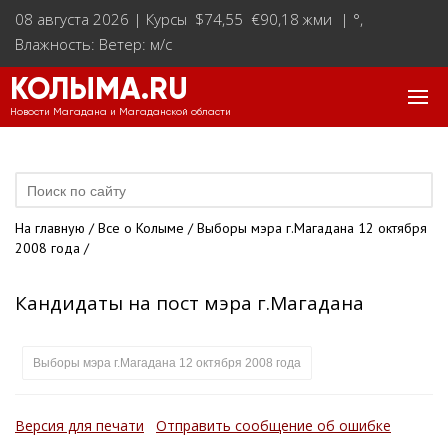
08 августа 2026 |
Курсы $74,55 €90,18 жми
|
°
,
Влажность: Ветер: м/с
КОЛЫМА.RU
Новости Магадана и Магаданской области
На главную
/
Все о Колыме
/
Выборы мэра г.Магадана 12 октября
2008 года
/
Кандидаты на пост мэра г.Магадана
Выборы мэра г.Магадана 12 октября 2008 года
Версия для печати
Отправить сообщение об ошибке