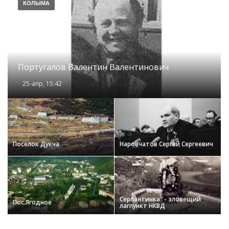
КОЛЫМА
Португалов Валентин Валентинович
25-апр, 15:42
Поселок Дукча
Наровчатов Сергей Сергеевич
Серпантинка" - зловещий
Пос.Ягодное
лагпункт НКВД