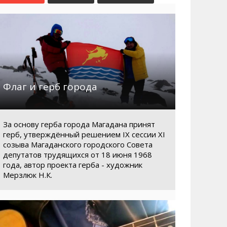
Маршруты. Улицы, остановки
Мошенники
Телефоны
Интернет
Автобусы Магадан – Аэропорт
Жилье
Таблица приливов отливов
Не мусорить
Браконьеры
Флаг и герб города
За основу герба города Магадана принят
герб, утверждённый решением IX сессии XI
созыва Магаданского городского Совета
депутатов трудящихся от 18 июня 1968
года, автор проекта герба - художник
Мерзлюк Н.К.