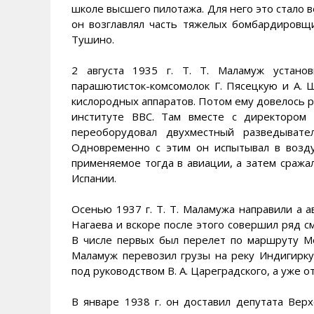
школе высшего пилотажа. Для него это стало в
он возглавлял часть тяжелых бомбардировщи
Тушино.
2 августа 1935 г. Т. Т. Маламуж устано
парашютисток-комсомолок Г. Пясецкую и А. 
кислородных аппаратов. Потом ему довелось 
институте ВВС. Там вместе с директором 
переоборудовал двухместный разведывате
Одновременно с этим он испытывал в возду
применяемое тогда в авиации, а затем сражал
Испании.
Осенью 1937 г. Т. Т. Маламужа направили а а
Нагаева и вскоре после этого совершил ряд с
В числе первых был перелет по маршруту Мос
Маламуж перевозил грузы на реку Индигирку,
под руководством В. А. Цареградского, а уже о
В январе 1938 г. он доставил депутата Верх