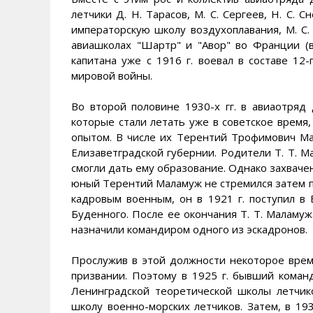
летчики Д. Н. Тарасов, М. С. Сергеев, Н. С. С
императорскую школу воздухоплавания, М. С.
авиашколах "Шартр" и "Авор" во Франции (в 
капитана уже с 1916 г. воевал в составе 12
мировой войны.
Во второй половине 1930-х гг. в авиаотряд 
которые стали летать уже в советское время
опытом. В числе их Терентий Трофимович Мал
Елизаветградской губернии. Родители Т. Т. 
смогли дать ему образование. Однако захвач
юный Терентий Маламуж не стремился затем п
кадровым военным, он в 1921 г. поступил в 
Буденного. После ее окончания Т. Т. Маламуж
назначили командиром одного из эскадронов.
Прослужив в этой должности некоторое время
призвании. Поэтому в 1925 г. бывший команд
Ленинградской теоретической школы летчико
школу военно-морских летчиков. Затем, в 193