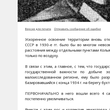
Версия для печати
Отправить сообщение об ошибке
Ускоренное освоение территории вновь от
СССР в 1930-е гг. было бы во многом нево
расстояния между отдельными пунктами Колым
только по воздуху.
В связи с этим, а главное, с тем, что госуд
государственной важности по добыче з
малоисследованном регионе, ему было разр
базировавшийся с конца 1934 г. на берегу бухт
ПЕРВОНАЧАЛЬНО в него вошли всего 4 сам
постепенно увеличиваться.
Вместе с этим рос и коллектив авиаотряда 