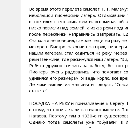
Во время этого перелета самолет Т. Т. Малам
небольшой пионерский лагерь. Отдыхавший т
встретился с его экипажем и, вспоминая об э
низко повисли над землей, а из-за реки подн
после переклички направились завтракать. Едв
Сначала я не поверил, самолет еще ни разу не
моторов. Быстро закончив завтрак, пионеры
нашим лагерем, стал садиться на реку. Через
реки Пенжине, где раскинулся наш лагерь. "Эй,
Ребята дружно взялись за работу, быстро р
Пионеры очень радовались, что помогают сов
удивился его размерам. Я ведь коряк, все вр
Летчики вышли из машины и говорят: "Спаси
станете".
ПОСАДКА НА РЕКУ и причаливание к берегу Т
потому, что они летали на гидросамолете. Т
Нагаева. Поэтому там в 1930-е гг. существов
Однако тогда самолеты уже "обували" в 