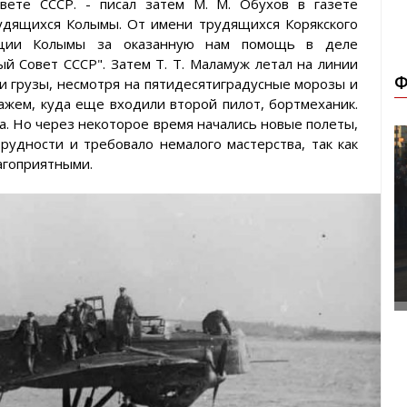
вете СССР. - писал затем М. М. Обухов в газете
рудящихся Колымы. От имени трудящихся Корякского
зации Колымы за оказанную нам помощь в деле
й Совет СССР". Затем Т. Т. Маламуж летал на линии
Ф
 и грузы, несмотря на пятидесятиградусные морозы и
ипажем, куда еще входили второй пилот, бортмеханик.
ва. Но через некоторое время начались новые полеты,
удности и требовало немалого мастерства, так как
агоприятными.