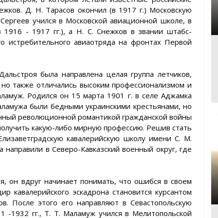
нежков. Д. Н. Тарасов окончил (в 1917 г.) Московскую
 Сергеев учился в Московской авиационной школе, в
1916 - 1917 гг.), а Н. С. Снежков в звании штабс-
-го истребительного авиаотряда на фронтах Первой
Дальстроя была направлена целая группа летчиков,
, но также отличались высоким профессионализмом и
амуж. Родился он 15 марта 1901 г. в селе Аджамка
Маламужа были бедными украинскими крестьянами, но
енный революционной романтикой гражданской войны
олучить какую-либо мирную профессию. Решив стать
Елизаветградскую кавалерийскую школу имени С. М.
а направили в Северо-Кавказский военный округ, где
, он вдруг начинает понимать, что ошибся в своем
ир кавалерийского эскадрона становится курсантом
в. После этого его направляют в Севастопольскую
1 -1932 гг., Т. Т. Маламуж учился в Мелитопольской