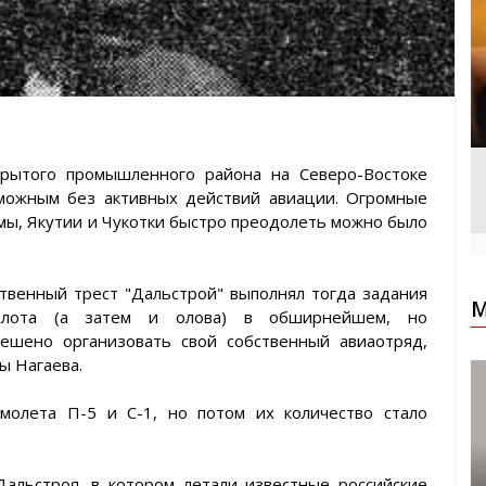
крытого промышленного района на Северо-Востоке
зможным без активных действий авиации. Огромные
ы, Якутии и Чукотки быстро преодолеть можно было
арственный трест "Дальстрой" выполнял тогда задания
М
олота (а затем и олова) в обширнейшем, но
ешено организовать свой собственный авиаотряд,
ы Нагаева.
олета П-5 и С-1, но потом их количество стало
Дальстроя, в котором летали известные российские