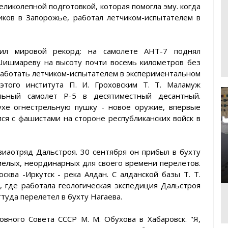
еликолепной подготовкой, которая помогла эму. когда
ков в Запорожье, работал летчиком-испытателем в
вил мировой рекорд: на самолете АНТ-7 поднял
Шишмареву на высоту почти восемь километров без
работать летчиком-испытателем в экспериментальном
этого института П. И. Гроховским Т. Т. Маламуж
льный самолет Р-5 в десятиместный десантный.
хе огнестрельную пушку - новое оружие, впервые
ся с фашистами на стороне республиканских войск в
виаотряд Дальстроя. 30 сентября он прибыл в бухту
мелых, неординарных для своего времени перелетов.
ква -Иркутск - река Алдан. С алданской базы Т. Т.
 где работала геологическая экспедиция Дальстроя
ттуда перелетел в бухту Нагаева.
овного Совета СССР М. М. Обухова в Хабаровск. "Я,