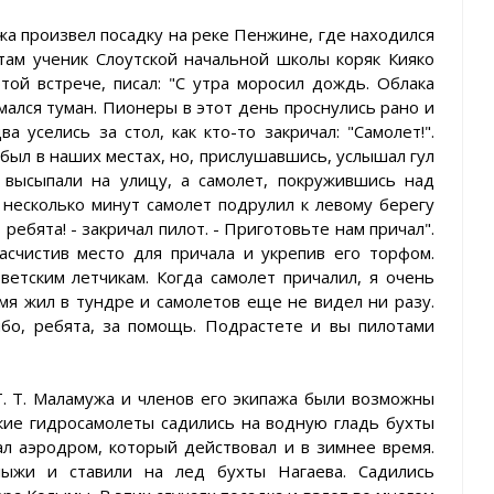
ужа произвел посадку на реке Пенжине, где находился
ам ученик Слоутской начальной школы коряк Кияко
той встрече, писал: "С утра моросил дождь. Облака
имался туман. Пионеры в этот день проснулись рано и
а уселись за стол, как кто-то закричал: "Самолет!".
 был в наших местах, но, прислушавшись, услышал гул
 высыпали на улицу, а самолет, покружившись над
 несколько минут самолет подрулил к левому берегу
 ребята! - закричал пилот. - Приготовьте нам причал".
асчистив место для причала и укрепив его торфом.
етским летчикам. Когда самолет причалил, я очень
емя жил в тундре и самолетов еще не видел ни разу.
бо, ребята, за помощь. Подрастете и вы пилотами
. Т. Маламужа и членов его экипажа были возможны
акие гидросамолеты садились на водную гладь бухты
ал аэродром, который действовал и в зимнее время.
лыжи и ставили на лед бухты Нагаева. Садились