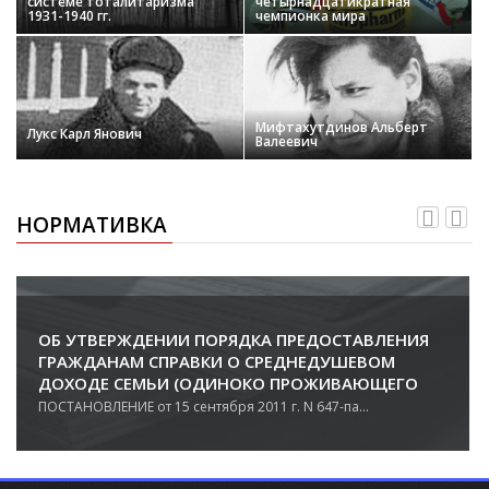
системе тоталитаризма
четырнадцатикратная
1931-1940 гг.
чемпионка мира
Мифтахутдинов Альберт
Лукс Карл Янович
Валеевич
НОРМАТИВКА
ОБ УТВЕРЖДЕНИИ ПОРЯДКА ПРЕДОСТАВЛЕНИЯ
ГРАЖДАНАМ СПРАВКИ О СРЕДНЕДУШЕВОМ
ДОХОДЕ СЕМЬИ (ОДИНОКО ПРОЖИВАЮЩЕГО
ГРАЖДАНИНА) ДЛЯ ПОЛУЧЕНИЯ БЕСПЛАТНОЙ
ПОСТАНОВЛЕНИЕ от 15 сентября 2011 г. N 647-па...
ЮРИДИЧЕСКОЙ ПОМОЩИ