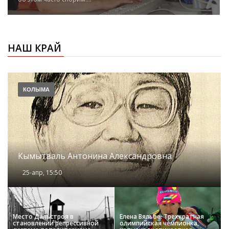
НАШ КРАЙ
КОЛЫМА
Кымытваль Антонина Александровна
25-апр, 15:50
Место Дальстроя в
Елена Вяльбе. Трехкратная
становлении репрессивной
олимпийская чемпионка,