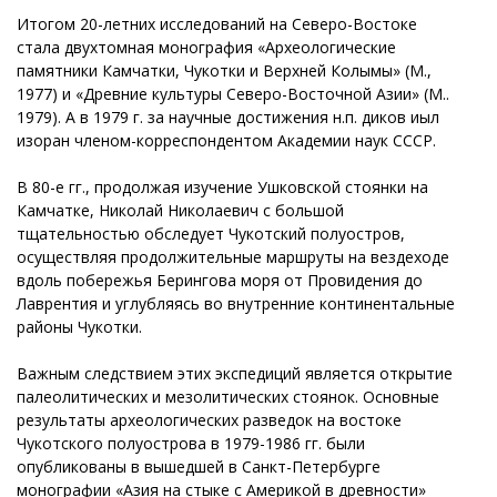
Итогом 20-летних исследований на Северо-Востоке
стала двухтомная монография «Археологические
памятники Камчатки, Чукотки и Верхней Колымы» (М.,
1977) и «Древние культуры Северо-Восточной Азии» (М..
1979). А в 1979 г. за научные достижения н.п. диков иыл
изоран членом-корреспондентом Академии наук СССР.
В 80-е гг., продолжая изучение Ушковской стоянки на
Камчатке, Николай Николаевич с большой
тщательностью обследует Чукотский полуостров,
осуществляя продолжительные маршруты на вездеходе
вдоль побережья Берингова моря от Провидения до
Лаврентия и углубляясь во внутренние континентальные
районы Чукотки.
Важным следствием этих экспедиций является открытие
палеолитических и мезолитических стоянок. Основные
результаты археологических разведок на востоке
Чукотского полуострова в 1979-1986 гг. были
опубликованы в вышедшей в Санкт-Петербурге
монографии «Азия на стыке с Америкой в древности»