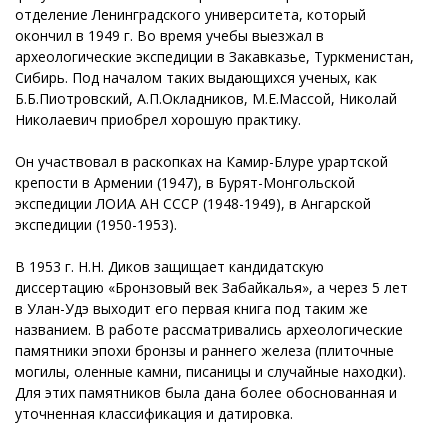
отделение Ленинградского университета, который
окончил в 1949 г. Во время учебы выезжал в
археологические экспедиции в Закавказье, Туркменистан,
Сибирь. Под началом таких выдающихся ученых, как
Б.Б.Пиотровский, А.П.Окладников, М.Е.Массой, Николай
Николаевич приобрел хорошую практику.
Он участвовал в раскопках на Камир-Блуре урартской
крепости в Армении (1947), в Бурят-Монгольской
экспедиции ЛОИА АН СССР (1948-1949), в Ангарской
экспедиции (1950-1953).
В 1953 г. Н.Н. Диков защищает кандидатскую
диссертацию «Бронзовый век Забайкалья», а через 5 лет
в Улан-Удэ выходит его первая книга под таким же
названием. В работе рассматривались археологические
памятники эпохи бронзы и раннего железа (плиточные
могилы, оленные камни, писаницы и случайные находки).
Для этих памятников была дана более обоснованная и
уточненная классификация и датировка.