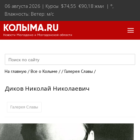
06 августа 2026 |
Курсы $74,55 €90,18 жми
|
°
,
Влажность: Ветер: м/с
КОЛЫМА.RU
Новости Магадана и Магаданской области
На главную
/
Все о Колыме
/
/
Галерея Славы
/
Диков Николай Николаевич
Галерея Славы