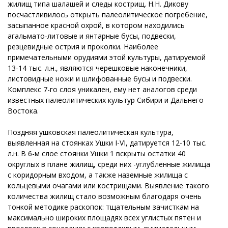
жилищ типа шалашей и следы кострищ. Н.Н. Дикову
посчастливилось открыть палеолитическое погребение,
засыпанное красной охрой, в котором находились
агальмато-литовые и янтарные бусы, подвески,
резцевидные острия и проколки. Наиболее
примечательными орудиями этой культуры, датируемой
13-14 тыс. л.н., являются черешковые наконечники,
листовидные ножи и шлифованные бусы и подвески.
Комплекс 7-го слоя уникален, ему нет аналогов среди
известных палеолитических культур Сибири и Дальнего
Востока.
Поздняя ушковская палеолитическая культура,
выявленная на стоянках Ушки I-VI, датируется 12-10 тыс.
л.н. В 6-м слое стоянки Ушки 1 вскрыты остатки 40
округлых в плане жилищ, среди них -углубленные жилища
с коридорным входом, а также наземные жилища с
кольцевыми очагами или кострищами. Выявление такого
количества жилищ стало возможным благодаря очень
тонкой методике раскопок: тщательным зачисткам на
максимально широких площадях всех углистых пятен и