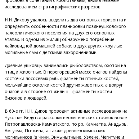
прослоек в сочетании с кропотливым, внимательным
исследованием стратиграфических разрезов.
Н.Н. Дикову удалось выделить два основных горизонта и
определить особенности планировки позднеушковского
палеолитического поселения на двух его основных
этапах. В одном из жилищ обнаружено погребение
лайковидной домашней собаки; в двух других - круглые
могильные ямы с детскими захоронениями.
Древние ушковцы занимались рыболовством, охотой на
птиц и животных. В перегоревшей массе очагов найдены
косточки лососевых рыб, фрагменты птичьих костей,
мельчайшие осколки костей других животных, а вокруг
очагов и в стороне от жилищ - фрагменты костей
бизонов и лошадей.
В 60-е гг. Н.Н. Диков проводит активные исследования на
Чукотке. Ведутся раскопки неолитических стоянок возле
Петропавловска-Камчатского, по pp. Камчатка, Анадырь,
Амгуэма, Пснжина, а также древнеэскимосских
могильников (в Чини, Энмынытныне, Уэлене, Чегитуне и