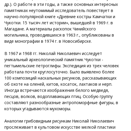
др.). О работе в эти годы, а также основных интересных
памятниках неутомимый исследователь повествует в
научно-популярной книге «Древние костры Камчатки и
Чукотки. 15 тысяч лет истории», вышедшей в 1969 г. в
Магадане. А материалы раскопок Чинийского
могильника, проводившихся в 1963 г., опубликованы в
виде монографии в 1974 г. в Новосибирске.
В 1967 и 1968 гг. Николай Николаевич исследует
уникальный археологический памятник Чукотки -
пегтымельские петроглифы. Экспедиция из трех человек
работала почти круглосуточно. Было выявлено более
100 композиций наскальных рисунков, рассказывающих
об охоте на оленей, китов, косаток, лахтаков и нерп.
Иногда встречаются изображения белого медведя,
песцов, волков, водоплавающих птиц. Особую группу
составляют разнообразные антропоморфные фигуры, в
которых угадываются мухоморы.
Аналогии грибовидным рисункам Николай Николаевич
прослеживает в культовом искусстве мелкой пластики