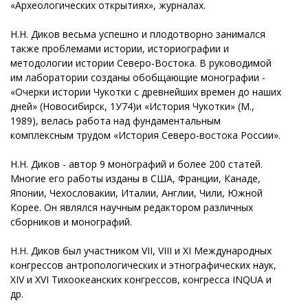
«Археологических открытиях», журналах.
Н.Н. Диков весьма успешно и плодотворно занимался
также проблемами истории, историографии и
методологии истории Северо-Востока. В руководимой
им лаборатории созданы обобщающие монографии -
«Очерки истории Чукотки с древнейших времен до наших
дней» (Новосибирск, 1У74)и «История Чукотки» (М.,
1989), велась работа над фундаментальным
комплексным трудом «История Северо-востока России».
Н.Н. Диков - автор 9 монографий и более 200 статей.
Многие его работы изданы в США, Франции, Канаде,
Японии, Чехословакии, Италии, Англии, Чили, Южной
Корее. Он являлся научным редактором различных
сборников и монографий.
Н.Н. Диков был участником VII, VIII и XI Международных
конгрессов антропологических и этнографических наук,
XIV и XVI Тихоокеанских конгрессов, конгресса INQUA и
др.