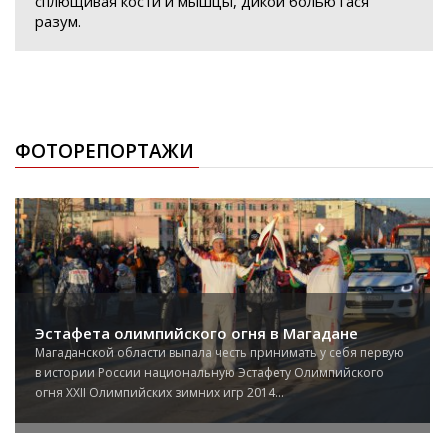
сплющивая кости и мышцы, дикой болью гася
разум.
ФОТОРЕПОРТАЖИ
Эстафета олимпийского огня в Магадане
Магаданской области выпала честь принимать у себя первую
в истории России национальную Эстафету Олимпийского
огня XXII Олимпийских зимних игр 2014...