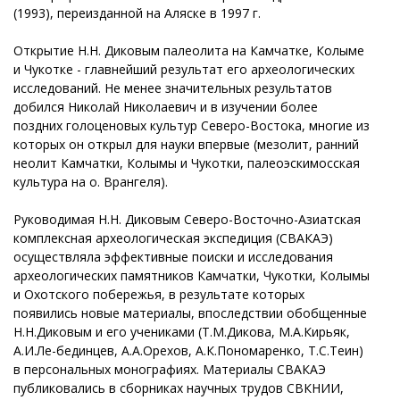
(1993), переизданной на Аляске в 1997 г.
Открытие Н.Н. Диковым палеолита на Камчатке, Колыме
и Чукотке - главнейший результат его археологических
исследований. Не менее значительных результатов
добился Николай Николаевич и в изучении более
поздних голоценовых культур Северо-Востока, многие из
которых он открыл для науки впервые (мезолит, ранний
неолит Камчатки, Колымы и Чукотки, палеоэскимосская
культура на о. Врангеля).
Руководимая Н.Н. Диковым Северо-Восточно-Азиатская
комплексная археологическая экспедиция (СВАКАЭ)
осуществляла эффективные поиски и исследования
археологических памятников Камчатки, Чукотки, Колымы
и Охотского побережья, в результате которых
появились новые материалы, впоследствии обобщенные
Н.Н.Диковым и его учениками (Т.М.Дикова, М.А.Кирьяк,
А.И.Ле-бединцев, А.А.Орехов, А.К.Пономаренко, Т.С.Теин)
в персональных монографиях. Материалы СВАКАЭ
публиковались в сборниках научных трудов СВКНИИ,