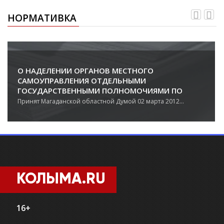
НОРМАТИВКА
О НАДЕЛЕНИИ ОРГАНОВ МЕСТНОГО
САМОУПРАВЛЕНИЯ ОТДЕЛЬНЫМИ
ГОСУДАРСТВЕННЫМИ ПОЛНОМОЧИЯМИ ПО
ОБЕСПЕЧЕНИЮ ЖИЛЫМИ ПОМЕЩЕНИЯМИ
Принят Магаданской областной Думой 02 марта 2012...
ГРАЖДАН, УВОЛЕННЫХ С ВОЕННОЙ СЛУЖБЫ
(СЛУЖБЫ), И ПРИРАВНЕННЫХ К НИМ ЛИЦ
КОЛЫМА.RU
16+