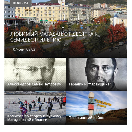
КОЛЫМА
ЛЮБИМЫЙ МАГАДАН: ОТ ДЕСЯТКА К
СЕМИДЕСЯТИЛЕТИЮ
07-сен, 09:03
Александров Семен Петрович
Гаранин и "таранщина"
Комитет по спорту и туризму
Тенькинский район
Магаданской области