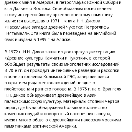
древних майя в Америке, в петроглифах Южной Сибири и
юга Дальнего Востока. Своеобразным посвящением
этому интереснейшему археологическому памятнику
является вышедшая в 1971 г. книга Н.Н. Дикова
«Наскальные загадки древней Чукотки: Петроглифы
Пегтымеля». Эта книга была переведена на английский
язык и издана в 1999 г на Аляске.
В 1972 г. Н.Н. Диков защитил докторскую диссертацию
«Древние культуры Камчатки и Чукотки», в которой
обобщает результаты своих многолетних исследований.
В 70-е гг. он проводит интенсивные разведки и раскопки
в зоне затопления Колымской ГЭС, завершившиеся
открытием ряда местонахождений позднего
плейстоцена и раннего голоцена. В 1975 г. на о. Врангеля
Н.Н. Диков обнаруживает древнейшую в Азии
палеоэскимосскую культуру. Материалы стоянки Чертов
овраг, где были обнаружены большое количество
каменных орудий и поворотный наконечник гарпуна,
имеют много общего с древнейшими палеоэскимосскими
памятниками арктической Америки.