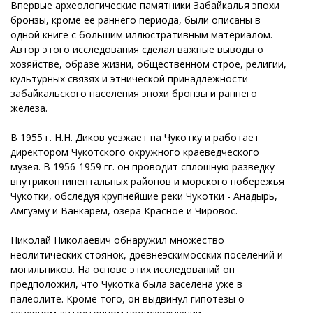
Впервые археологические памятники Забайкалья эпохи
бронзы, кроме ее раннего периода, были описаны в
одной книге с большим иллюстративным материалом.
Автор этого исследования сделал важные выводы о
хозяйстве, образе жизни, общественном строе, религии,
культурных связях и этнической принадлежности
забайкальского населения эпохи бронзы и раннего
железа.
В 1955 г. Н.Н. Диков уезжает на Чукотку и работает
директором Чукотского окружного краеведческого
музея. В 1956-1959 гг. он проводит сплошную разведку
внутриконтинентальных районов и морского побережья
Чукотки, обследуя крупнейшие реки Чукотки - Анадырь,
Амгуэму и Ванкарем, озера Красное и Чировос.
Николай Николаевич обнаружил множество
неолитических стоянок, древнеэскимосских поселений и
могильников. На основе этих исследований он
предположил, что Чукотка была заселена уже в
палеолите. Кроме того, он выдвинул гипотезы о