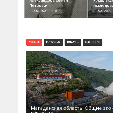
Александров Семен
комплекс
Петрович
исследов
институт
25.02.2009, 10:10
26.02.2009,
СВЕЖЕЕ
ИСТОРИЯ
ВЛАСТЬ
НАШЕ ВСЕ
Магаданская область. Общие эк
сведения