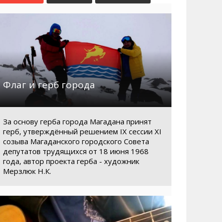
Маршруты. Улицы, остановки
Мошенники
Телефоны
Интернет
Автобусы Магадан – Аэропорт
Жилье
Таблица приливов отливов
Не мусорить
Браконьеры
Флаг и герб города
За основу герба города Магадана принят
герб, утверждённый решением IX сессии XI
созыва Магаданского городского Совета
депутатов трудящихся от 18 июня 1968
года, автор проекта герба - художник
Мерзлюк Н.К.