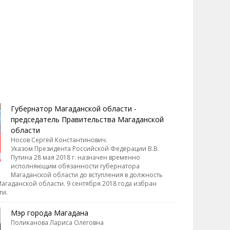
рбарец Борис
адимирович
Шило Николай Алексеевич
5.04.2007, 15:39
25.04.2007, 15:35
Губернатор Магаданской области -
председатель Правительства Магаданской
области
Носов Сергей Константинович.
Указом Президента Российской Федерации В.В.
Путина 28 мая 2018 г. назначен временно
исполняющим обязанности губернатора
Магаданской области до вступления в должность
агаданской области. 9 сентября 2018 года избран
ти.
Мэр города Магадана
Поликанова Лариса Олеговна