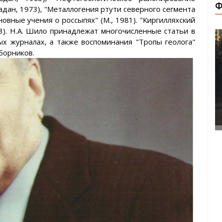
Ф
дан, 1973), "Металлогения ртути северного сегмента
сновные учения о россыпях" (М., 1981). "Киргилляхский
83). Н.А. Шило принадлежат многочисленные статьи в
х журналах, а также воспоминания "Тропы геолога"
борников.