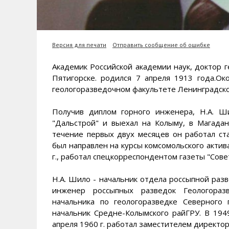
Версия для печати
Отправить сообщение об ошибке
Академик Российской академии наук, доктор г
Пятигорске. родился 7 апреля 1913 года.Око
геологоразведочном факультете Ленинградског
Получив диплом горного инженера, Н.А. Ш
"Дальстрой" и выехал на Колыму, в Магада
течение первых двух месяцев он работал ст
был направлен на курсы комсомольского актива
г., работал спецкорреспондентом газеты "Совет
Н.А. Шило - начальник отдела россыпной разв
инженер россыпных разведок Геологораз
начальника по геологоразведке Северного 
начальник Средне-Колымского райГРУ. В 194
апреля 1960 г. работал заместителем директо