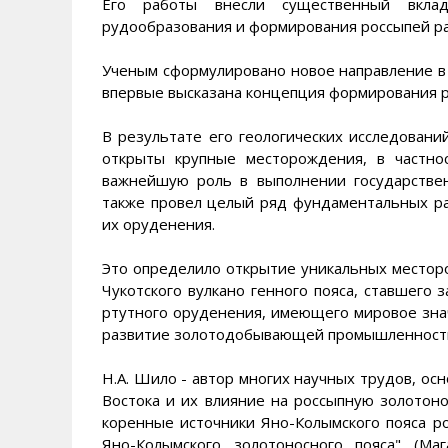
Его работы внесли существенный вкла
рудообразования и формирования россыпей р
Ученым сформулировано новое направление в
впервые высказана концепция формирования р
В результате его геологических исследовани
открыты крупные месторождения, в частно
важнейшую роль в выполнении государствен
также провел целый ряд фундаментальных ра
их оруденения.
Это определило открытие уникальных месторо
Чукотского вулкано генного пояса, ставшего
ртутного оруденения, имеющего мировое знач
развитие золотодобывающей промышленност
Н.А. Шило - автор многих научных трудов, ос
Востока и их влияние на россыпную золотонос
коренные источники Яно-Колымского пояса рос
Яно-Колымского золотоносного пояса" (Маг