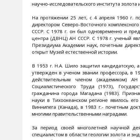
научно-исследовательского института золота 
На протяжении 25 лет, с 4 апреля 1960 г. п
директором Северо-Восточного комплексного
СССР. С 1978 г. он был одновременно и пре
центра (ДВНЦ) АН СССР. С 1978 г. ученый явл
Президиума Академии наук, почетным дирек
открыт Музей естественной истории.
В 1953 г. Н.А. Шило защитил кандидатскую, а
утвержден в ученом звании профессора, в 19
действительным членом (академиком) А
Социалистического Труда (1973), Государ
гражданина города Магадана (1983). Призн
науки в Тихоокеанском регионе явилось его
Виннипега (Канада), в 1983 г.- почетным до
многими правительственными наградами.
За период своей многолетней научной де
специалистом в области геологии золота и эн