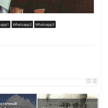
sapp1
Whatsapp2
Whatsapp3
осточный