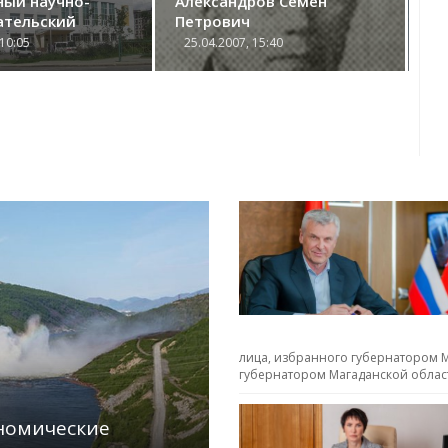
ный научно-
Александров Семен
Га
ательский
Петрович
Вл
 10:05
25.04.2007, 15:40
2
лица, избранного губернатором М
губернатором Магаданской облас
ономические