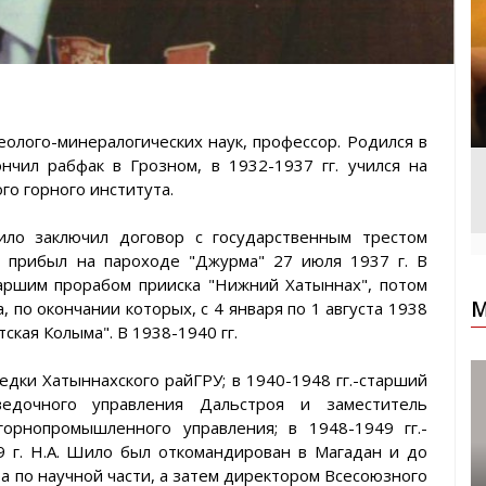
еолого-минералогических наук, профессор. Родился в
нчил рабфак в Грозном, в 1932-1937 гг. учился на
о горного института.
ило заключил договор с государственным трестом
н прибыл на пароходе "Джурма" 27 июля 1937 г. В
аршим прорабом прииска "Нижний Хатыннах", потом
М
, по окончании которых, с 4 января по 1 августа 1938
ская Колыма". В 1938-1940 гг.
едки Хатыннахского райГРУ; в 1940-1948 гг.-старший
ведочного управления Дальстроя и заместитель
горнопромышленного управления; в 1948-1949 гг.-
9 г. Н.А. Шило был откомандирован в Магадан и до
ра по научной части, а затем директором Всесоюзного