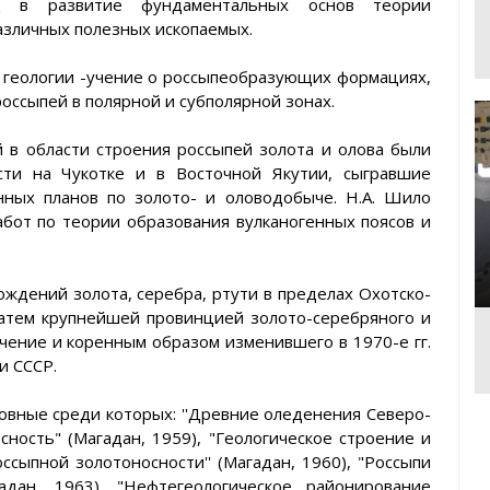
д в развитие фундаментальных основ теории
азличных полезных ископаемых.
 геологии -учение о россыпеобразующих формациях,
оссыпей в полярной и субполярной зонах.
й в области строения россыпей золота и олова были
сти на Чукотке и в Восточной Якутии, сыгравшие
ных планов по золото- и оловодобыче. Н.А. Шило
бот по теории образования вулканогенных поясов и
ждений золота, серебра, ртути в пределах Охотско-
 затем крупнейшей провинцией золото-серебряного и
ение и коренным образом изменившего в 1970-е гг.
и СССР.
новные среди которых: ''Древние оледенения Северо-
ность" (Магадан, 1959), "Геологическое строение и
сыпной золотоносности'' (Магадан, 1960), "Россыпи
адан, 1963), "Нефтегеологическое районирование