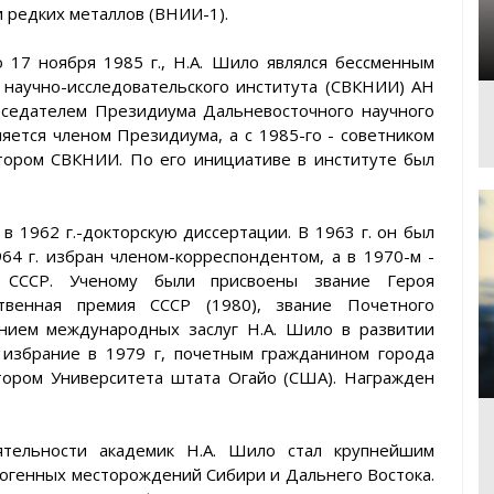
и редких металлов (ВНИИ-1).
о 17 ноября 1985 г., Н.А. Шило являлся бессменным
 научно-исследовательского института (СВКНИИ) АН
дседателем Президиума Дальневосточного научного
яется членом Президиума, а с 1985-го - советником
тором СВКНИИ. По его инициативе в институте был
 в 1962 г.-докторскую диссертации. В 1963 г. он был
64 г. избран членом-корреспондентом, а в 1970-м -
Н СССР. Ученому были присвоены звание Героя
ственная премия СССР (1980), звание Почетного
анием международных заслуг Н.А. Шило в развитии
 избрание в 1979 г, почетным гражданином города
ктором Университета штата Огайо (США). Награжден
ятельности академик Н.А. Шило стал крупнейшим
догенных месторождений Сибири и Дальнего Востока.