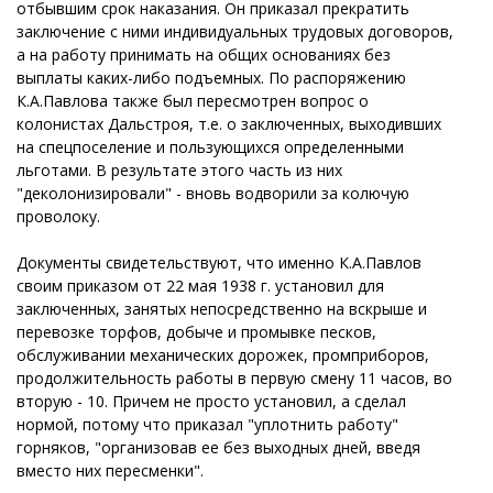
отбывшим срок наказания. Он приказал прекратить
заключение с ними индивидуальных трудовых договоров,
а на работу принимать на общих основаниях без
выплаты каких-либо подъемных. По распоряжению
К.А.Павлова также был пересмотрен вопрос о
колонистах Дальстроя, т.е. о заключенных, выходивших
на спецпоселение и пользующихся определенными
льготами. В результате этого часть из них
"деколонизировали" - вновь водворили за колючую
проволоку.
Документы свидетельствуют, что именно К.А.Павлов
своим приказом от 22 мая 1938 г. установил для
заключенных, занятых непосредственно на вскрыше и
перевозке торфов, добыче и промывке песков,
обслуживании механических дорожек, промприборов,
продолжительность работы в первую смену 11 часов, во
вторую - 10. Причем не просто установил, а сделал
нормой, потому что приказал "уплотнить работу"
горняков, "организовав ее без выходных дней, введя
вместо них пересменки".