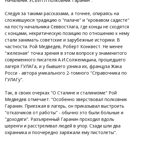
Начальник УСВИТЛ полковник Гаранин".
Следуя за такими рассказами, а точнее, опираясь на
сложившуюся традицию о "палаче" и "кровавом садисте"
на посту начальника Севвостлага, где концы не сходятся
с концами, некритическую позицию по отношению к нему
стали занимать советские и зарубежные историки. В
частности. Рой Медведев, Роберт Конквест. Не менее
"железная" точка зрения в этом вопросе у знаменитого
современного писателя А.И.Солженицына, прошедшего
лагеря ГУЛАГа, и у бывшего узника их, француза Жака
Росси - автора уникального 2-томного "Справочника по
ГУЛАГу".
Так, в своих очерках "О Сталине и сталинизме" Рой
Медведев отмечает: "Особенно зверствовал полковник
Гаранин. Приезжая в лагерь, он приказывал выстроить
"отказчиков от работы" - обычно это были больные и
"доходяги". Разъяренный Гаранин проходил вдоль
шеренги и расстреливал людей в упор. Сзади шли два
охранника и поочередно заряжали ему пистолеты".