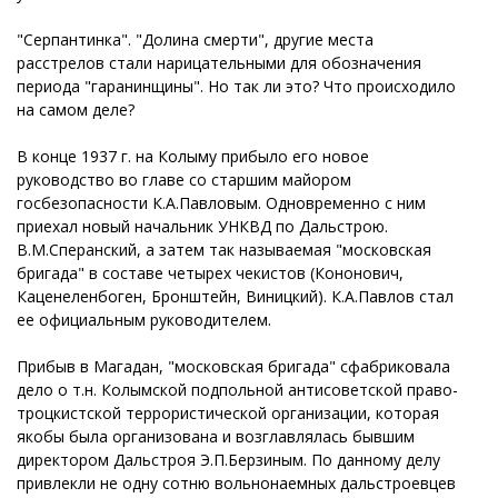
"Серпантинка". "Долина смерти", другие места
расстрелов стали нарицательными для обозначения
периода "гаранинщины". Но так ли это? Что происходило
на самом деле?
В конце 1937 г. на Колыму прибыло его новое
руководство во главе со старшим майором
госбезопасности К.А.Павловым. Одновременно с ним
приехал новый начальник УНКВД по Дальстрою.
В.М.Сперанский, а затем так называемая "московская
бригада" в составе четырех чекистов (Кононович,
Каценеленбоген, Бронштейн, Виницкий). К.А.Павлов стал
ее официальным руководителем.
Прибыв в Магадан, "московская бригада" сфабриковала
дело о т.н. Колымской подпольной антисоветской право-
троцкистской террористической организации, которая
якобы была организована и возглавлялась бывшим
директором Дальстроя Э.П.Берзиным. По данному делу
привлекли не одну сотню вольнонаемных дальстроевцев