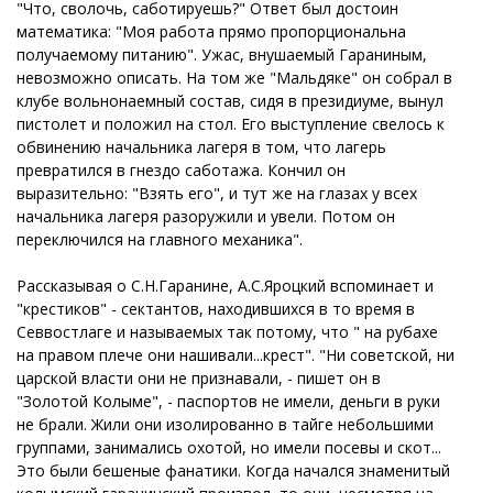
"Что, сволочь, саботируешь?" Ответ был достоин
математика: "Моя работа прямо пропорциональна
получаемому питанию". Ужас, внушаемый Гараниным,
невозможно описать. На том же "Мальдяке" он собрал в
клубе вольнонаемный состав, сидя в президиуме, вынул
пистолет и положил на стол. Его выступление свелось к
обвинению начальника лагеря в том, что лагерь
превратился в гнездо саботажа. Кончил он
выразительно: "Взять его", и тут же на глазах у всех
начальника лагеря разоружили и увели. Потом он
переключился на главного механика".
Рассказывая о С.Н.Гаранине, А.С.Яроцкий вспоминает и
"крестиков" - сектантов, находившихся в то время в
Севвостлаге и называемых так потому, что " на рубахе
на правом плече они нашивали...крест". "Ни советской, ни
царской власти они не признавали, - пишет он в
"Золотой Колыме", - паспортов не имели, деньги в руки
не брали. Жили они изолированно в тайге небольшими
группами, занимались охотой, но имели посевы и скот...
Это были бешеные фанатики. Когда начался знаменитый