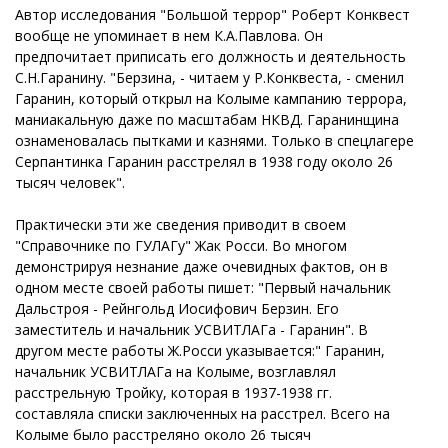
Автор исследования "Большой террор" Роберт Конквест
вообще не упоминает в нем К.А.Павлова. Он
предпочитает приписать его должность и деятельность
С.Н.Гаранину. "Берзина, - читаем у Р.Конквеста, - сменил
Гаранин, который открыл на Колыме кампанию террора,
маниакальную даже по масштабам НКВД. Гаранинщина
ознаменовалась пытками и казнями. Только в спецлагере
Серпантинка Гаранин расстрелял в 1938 году около 26
тысяч человек".
Практически эти же сведения приводит в своем
"Справочнике по ГУЛАГу" Жак Росси. Во многом
демонстрируя незнание даже очевидных фактов, он в
одном месте своей работы пишет: "Первый начальник
Дальстроя - Рейнгольд Иосифович Берзин. Его
заместитель и начальник УСВИТЛАГа - Гаранин". В
другом месте работы Ж.Росси указывается:" Гаранин,
начальник УСВИТЛАГа на Колыме, возглавлял
расстрельную Тройку, которая в 1937-1938 гг.
составляла списки заключенных на расстрел. Всего на
Колыме было расстреляно около 26 тысяч