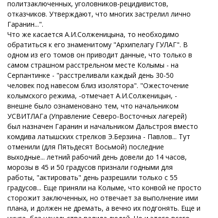
политзаключенных, уголовников-рецидивистов,
отказчиков. Утверждают, что многих застрелил лично
Гаранин...".
Что же касается А.И.Солженицына, то необходимо
обратиться к его знаменитому "Архипелагу ГУЛАГ". В
одном из его томов он приводит данные, что только в
самом страшном расстрельном месте Колымы - на
Серпантинке - "расстреливали каждый день 30-50
человек под навесом близ изолятора". "Ожесточение
колымского режима, -отмечает А.И.Солженицын, -
внешне было ознаменовано тем, что начальником
УСВИТЛАГа (Управление Северо-Восточных лагерей)
был назначен Гаранин и начальником Дальстроя вместо
комдива латышских стрелков Э.Берзина - Павлов... Тут
отменили (для Пятьдесят Восьмой) последние
выходные... летний рабочий день довели до 14 часов,
морозы в 45 и 50 градусов признали годными для
работы, "актировать" день разрешили только с 55
градусов... Еще приняли на Колыме, что конвой не просто
сторожит заключенных, но отвечает за выполнение ими
плана, и должен не дремать, а вечно их подгонять. Еще и