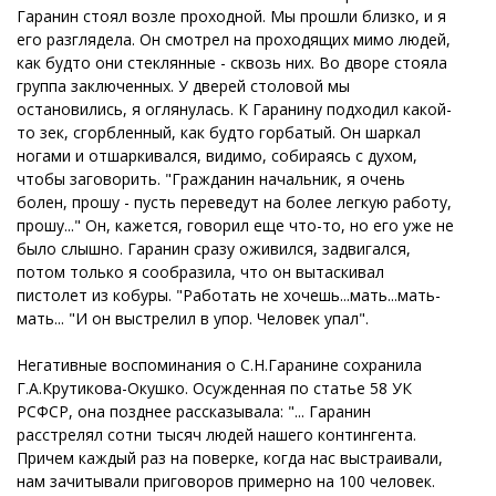
Гаранин стоял возле проходной. Мы прошли близко, и я
его разглядела. Он смотрел на проходящих мимо людей,
как будто они стеклянные - сквозь них. Во дворе стояла
группа заключенных. У дверей столовой мы
остановились, я оглянулась. К Гаранину подходил какой-
то зек, сгорбленный, как будто горбатый. Он шаркал
ногами и отшаркивался, видимо, собираясь с духом,
чтобы заговорить. "Гражданин начальник, я очень
болен, прошу - пусть переведут на более легкую работу,
прошу..." Он, кажется, говорил еще что-то, но его уже не
было слышно. Гаранин сразу оживился, задвигался,
потом только я сообразила, что он вытаскивал
пистолет из кобуры. "Работать не хочешь...мать...мать-
мать... "И он выстрелил в упор. Человек упал".
Негативные воспоминания о С.Н.Гаранине сохранила
Г.А.Крутикова-Окушко. Осужденная по статье 58 УК
РСФСР, она позднее рассказывала: "... Гаранин
расстрелял сотни тысяч людей нашего контингента.
Причем каждый раз на поверке, когда нас выстраивали,
нам зачитывали приговоров примерно на 100 человек.