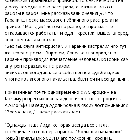
колымский гаранинский произвол, то они, несмотря на
угрозу немедленного расстрела, отказывались от
работы в забое. Мне рассказывали очевидцы, что
Гаранин... после массового публичного расстрела на
прииске "Мальдяк" летом на разводе спросил: кто
отказывается работать? И один "крестик" вышел вперед,
перекрестился и сказал:
"Бес ты, слуга антихриста". И Гаранин застрелил его тут
же перед строем... Впрочем, Савельев говорил, что
Гаранин производил впечатление человека, который сам
внутренне раздавлен страхом;
видимо, он догадывался о собственной судьбе и, как
многие из лагерного начальства, был почти всегда пьян".
Привезенная почти одновременно с А.С.Яроцким на
Колыму репрессированная дочь известного троцкиста
А.А.Иоффе Надежда Адольфовна в своих воспоминаниях
"Время назад" также рассказывает:
"Однажды наша Лида, которая всегда все знала,
сообщила, что в лагерь приехал "большой начальник" -
новый начальник УСВИТЛага полковник Гаранин...