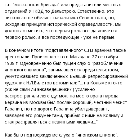
т.н. "московская бригада" или представители местных
отделений УНКВД по Дальстрою. Естественно, это
нисколько не обеляет начальника Севвостлага, но,
исходя из принципа исторической справедливости, мы
должны отметить, что первая роль всегда является
первою ролью, а все последующие - уже не первые.
В конечном итоге "подставленного" С.Н.Гаранина также
арестовали. Произошло это в Магадане 27 сентября
1938 г. Одновременно был пущен слух о "разоблачении
японского шпиона", занимавшегося вредительством,
уничтожавшего заключенных. Бывший репрессированный
художник Н.Л.Билетов вспоминал: "... на Колыме кто-то
(Уж не сами ли энкаведешники? ) усиленно
распространяли легенду: мол, на место врага народа
Берзина из Москвы был послан хороший, честный чекист
Гаранин, но по дороге Гаранина убил диверсант,
завладел его документами, прибыл с ними на Колыму и
стал расправляться с невинными людьми..."
Как бы в подтверждение слуха о "японском шпионе",