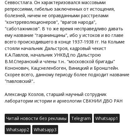
Севвостлага. Он характеризовался массовыми
репрессиями, гибелью заключенных от истощения,
болезней, ничем не оправданными расстрелами
"контрреволюционеров", "врагов народа",
"саботажников". В то же время несправедливо давать
ему название "гаранинщины", ибо у истоков и во главе
всего происходившего в конце 1937-1938 гг. На Колыме
стояли начальник Дальстроя, кадровый чекист
К.А.Павлов, начальник УНКВД по Дальстрою
В.М.Сперанский и члены т.н.. "московской бригады"
Кононович, Кацснеленбоген, Виницкий и Бронштейн.
Скорее всего, данному периоду более подходит название
"павловский"..
Александр Козлов, старший научный сотрудник
лаборатории истории и археологии СВКНИИ ДВО РАН
Читай новости без рекламы
Telegram
Whatsapp1
Whatsapp2
Whatsapp3