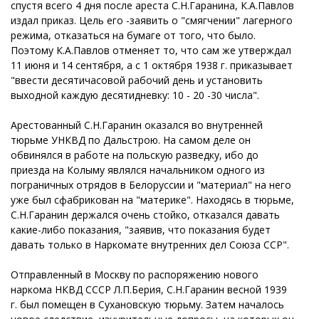
спустя всего 4 дня после ареста С.Н.Гаранина, К.А.Павлов
издал приказ. Цель его -заявить о "смягчении" лагерного
режима, отказаться на бумаге от того, что было.
Поэтому К.А.Павлов отменяет то, что сам же утверждал
11 июня и 14 сентября, а с 1 октября 1938 г. приказывает
"ввести десятичасовой рабочий день и установить
выходной каждую десятидневку: 10 - 20 -30 числа".
Арестованный С.Н.Гаранин оказался во внутренней
тюрьме УНКВД по Дальстрою. На самом деле он
обвинялся в работе на польскую разведку, ибо до
приезда на Колыму являлся начальником одного из
пограничных отрядов в Белоруссии и "материал" на него
уже был сфабрикован на "материке". Находясь в тюрьме,
С.Н.Гаранин держался очень стойко, отказался давать
какие-либо показания, "заявив, что показания будет
давать только в Наркомате внутренних дел Союза ССР".
Отправленный в Москву по распоряжению нового
наркома НКВД СССР Л.П.Берия, С.Н.Гаранин весной 1939
г. был помещен в Сухановскую тюрьму. Затем началось