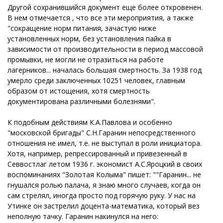
Другой сохранившийся документ еще более откровенен.
В нем отмечается , что все эти мероприятия, а также
"сокращение норм питания, зачастую ниже
установленных норм, без установления пайка в
зависимости от производительности в период массовой
промывки, не могли не отразиться на работе
лагерников... началась большая смертность. За 1938 год
умерло среди заключенных 10251 человек, главным
образом от истощения, хотя смертность
документирована различными болезнями".
К подобным действиям К.А.Павлова и особенно
"московской бригады" С.Н.Гаранин непосредственного
отношения не имел, т.е. не выступал в роли инициатора.
Хотя, например, репрессированный и привезенный в
Севвостлаг летом 1936 г. экономист А.С.Яроцкий в своих
воспоминаниях "Золотая Колыма" пишет: ""Гаранин... не
гнушался ролью палача, я знаю много случаев, когда он
сам стрелял, иногда просто под горячую руку. У нас на
Утинке он застрелил доцента-математика, который вез
неполную тачку. Гаранин накинулся на него: