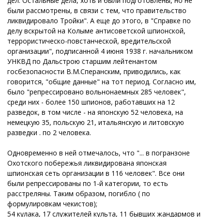
дел. Остальные дела, хоть и были подготовлены, но не
были рассмотрены, в связи с тем, что правительство
ликвидировало Тройки". А еще до этого, в "Справке по
делу вскрытой на Колыме антисоветской шпионской,
террористическо-повстанческой, вредительской
организации", подписанной 4 июня 1938 г. начальником
УНКВД по Дальстрою старшим лейтенантом
госбезопасности В.М.Сперанским, приводились, как
говорится, "общие данные" на тот период. Согласно им,
было "репрессировано вольнонаемных 285 человек",
среди них - более 150 шпионов, работавших на 12
разведок, в том числе - на японскую 52 человека, на
немецкую 35, польскую 21, итальянскую и литовскую
разведки . по 2 человека.
Одновременно в ней отмечалось, что "... в погранзоне
Охотского побережья ликвидирована японская
шпионская сеть организации в 116 человек". Все они
были репрессированы по 1-й категории, то есть
расстреляны. Таким образом, погибло ( по
формулировкам чекистов);
54 кулака, 17 служителей культа, 11 бывших жандармов и