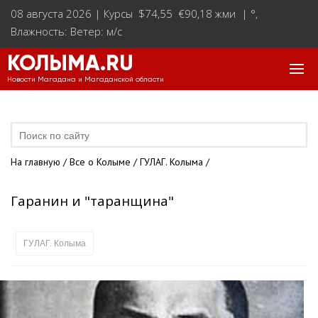
08 августа 2026 |
Курсы $74,55 €90,18 жми
|
°
,
Влажность: Ветер: м/с
КОЛЫМА.RU
Новости Магадана и Магаданской области
На главную
/
Все о Колыме
/
ГУЛАГ. Колыма
/
Гаранин и "таранщина"
ГУЛАГ. Колыма