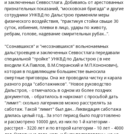
и заключенных Севвостлага. Добиваясь от арестованных
признательных показаний, "московская бригада" и другие
сотрудники УНКВД по Дальстрою применяли меры
физического воздействия, "практикуя стойки свыше 30
суток, избиения, плевки в лицо, удары по животу,
ребрам, голове, надевание смирительных рубах...".
"Сознавшихся" и "несознавшихся" вольнонаемных
дальстроевцев и заключенных Севвостлага передавали
специальной "тройке" УНКВД по Дальстрою ( в нее
входили К.А.Павлов, В.М.Сперанский и М.П.Кононович),
которая в подавляющем большинстве выносила
смертные приговоры. Она же проводила чистку и карала
разного рода "саботажников". "Новое руководство
Дальстроя, - отмечалось в одном из более поздних
документов, - обратилось в наркомат с просьбой дать
"лимит": сколько лагерников можно расстрелять за
саботаж. Такой "лимит" был дан... Ликвидация саботажа
длилась целый год... За этот период было подготовлено
и рассмотрено 10000 дел, из них по 1-й категории -
расстрел - 3220 лет и по второй категории - 10 лет - 4000