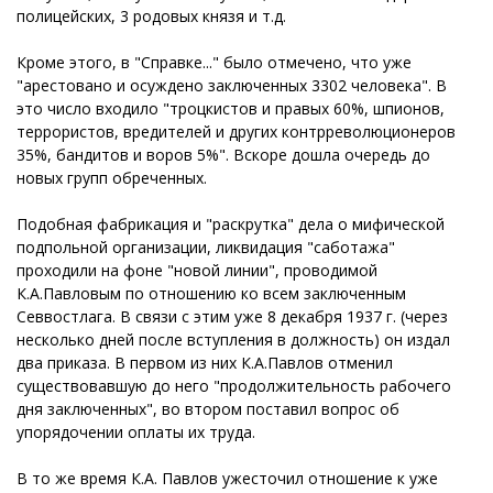
полицейских, 3 родовых князя и т.д.
Кроме этого, в "Справке..." было отмечено, что уже
"арестовано и осуждено заключенных 3302 человека". В
это число входило "троцкистов и правых 60%, шпионов,
террористов, вредителей и других контрреволюционеров
35%, бандитов и воров 5%". Вскоре дошла очередь до
новых групп обреченных.
Подобная фабрикация и "раскрутка" дела о мифической
подпольной организации, ликвидация "саботажа"
проходили на фоне "новой линии", проводимой
К.А.Павловым по отношению ко всем заключенным
Севвостлага. В связи с этим уже 8 декабря 1937 г. (через
несколько дней после вступления в должность) он издал
два приказа. В первом из них К.А.Павлов отменил
существовавшую до него "продолжительность рабочего
дня заключенных", во втором поставил вопрос об
упорядочении оплаты их труда.
В то же время К.А. Павлов ужесточил отношение к уже