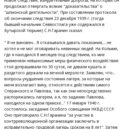
новое следствие, изнурительные допросы, на которых он
продолжал отвергать всякие "доказательства" о
"шпионской деятельности". При составлении протокола
об окончании следствия 23 декабря 1939 г. (тогда
бывший начальник Севвостлага уже содержался в
Бутырской тюрьме) С.Н.Гаранин сказал:
" Я не виновен... Я отказывался давать показания,... не
хотел и не мог оговаривать невинных людей. На Колыме,
где я находился 8 месяцев под следствием, ко мне
применяли невыносимые меры физического воздействия:
стоя допрашивали по 30 суток, не давали кушать и
раздетого держали на вечной мерзлоте. Заявляю, что...
вопросы ухудшения состояния лагеря, за которые на
меня возлагают вину, относятся к действиям самого
Сперанского и Павлова, так как они непосредственно
распоряжались лагерем, а я, по заданию Павлова,
находился на одном прииске..." 17 января 1940 г.
состоялось заседание Особого совещания НКВД СССР.
Оно приговорило С.Н.Гаранина "за участие в
контрреволюционной организации заключить в
исправительно-трудовой лагерь сроком на 8 лет". Затем