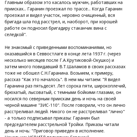
Главным образом это касалось мужчин, работавших на
приисках... Гаранин проезжал по трассе... Когда Гаранин
проезжал и видел участок, неровно очищенный, вся
бригада шла под расстрел, и, наоборот, при хорошей
работе он подносил бригадиру стаканчик вина с
селедкой".
Не знакомый с приведенными воспоминаниями, но
оказавшийся в Севвостлаге в конце лета 1937 г. (через
несколько месяцев после Г.А.Крутиковой-Окушко) и
затем много повидавший В.Т.Шаламов в своих рассказах
тоже не обошел С.Н.Гаранина. Возьмем, к примеру,
рассказ "Как это началось". В нем мы читаем: "Я видел
Гаранина раз пятьдесят. Лет сорока пяти, широкоплечий,
брюхатый, лысоватый, с темными бойкими глазами, он
носился по северным приискам день и ночь на своей
черной машине "ЗИС-110". После говорили, что он лично
расстреливал людей. Никого он не расстреливал "лично"
- а только подписывал приказы: Гаранин был
председателем расстрельной Тройки. Приказы читали
день и ночь: "Приговор приведен в исполнение.