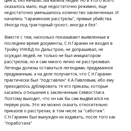
цинга, без начальства валила людей. Но и этого всего
оказалось мало, еще недостаточно режимно, еще
недостаточно уменьшилось количество заключенных. И
начались "гаранинские расстрелы", прямые убийства.
Иногда под тракторный грохот, иногда и без".
Вместе с тем, насколько показывают выявленные в
последнее время документы, С.Н.Гаранин не входил в
Тройку УНКВД по Дальстрою, не допрашивал, не
осуждал людей, не только не был инициатором
расстрелов, но и сам никого лично не расстреливал.
Легенды должны оставаться легендами, придуманное
придуманным, а на деле получается, что С.Н.Гаранин
практически был "подставлен" К.А.Павловым, ибо ему
приходилось дублировать те его приказы, которые
касались отношения к заключенным Севвостлага.
Поэтому выходит, что он как бы сам выдвигался на
первую роль. Это же можно сказать относительно
приказов о расстрелах, в том числе за "саботаж".
С.Н.Гаранин был вынужден их издавать, после того как
"поработала"