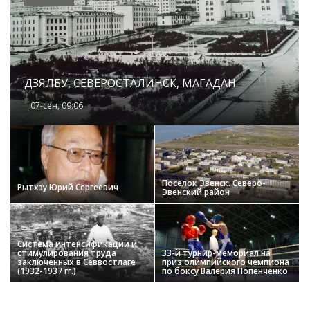
ДЗЯЛБУ, СЕВЕРОСТАЛИНСК, МАГАДАН
07-сен, 09:06
Поселок Эвенск. Северо-
Рытхэу Юрий Сергеевич
Эвенский район
Система интенсификации и
стимулирования труда
33-й турнир-мемориал на
заключенных в Севвостлаге
приз олимпийского чемпиона
(1932-1937 гг.)
по боксу Валерия Попенченко