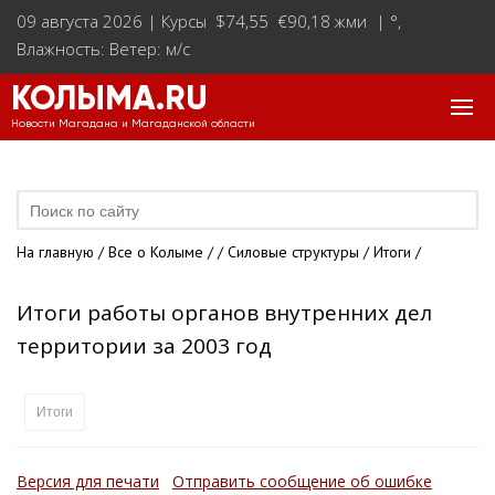
09 августа 2026 |
Курсы $74,55 €90,18 жми
|
°
,
Влажность: Ветер: м/с
КОЛЫМА.RU
Новости Магадана и Магаданской области
На главную
/
Все о Колыме
/
/
Силовые структуры
/
Итоги
/
Итоги работы органов внутренних дел
территории за 2003 год
Итоги
Версия для печати
Отправить сообщение об ошибке