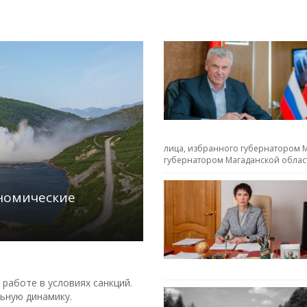
лица, избранного губернатором М
губернатором Магаданской облас
ономические
работе в условиях санкций.
ьную динамику.