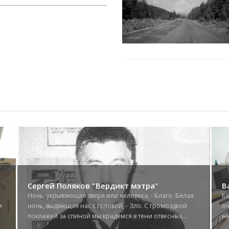
Сергей Поляков "Вердикт мэтра"
В
Ночь, укрывающая зверя или человека, - Благо. Белая
Бе
и
ночь, выдающая нас с головой, - Зло. С громоздкой
оч
поклажей за спиной мы крадемся в тени отвесных...
не