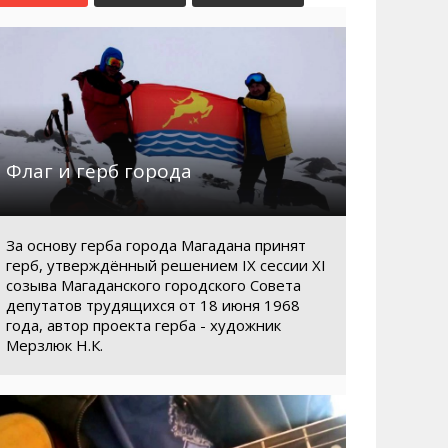
Маршруты. Улицы, остановки
Мошенники
Телефоны
Интернет
Автобусы Магадан – Аэропорт
Жилье
Таблица приливов отливов
Не мусорить
Браконьеры
Флаг и герб города
За основу герба города Магадана принят
герб, утверждённый решением IX сессии XI
созыва Магаданского городского Совета
депутатов трудящихся от 18 июня 1968
года, автор проекта герба - художник
Мерзлюк Н.К.