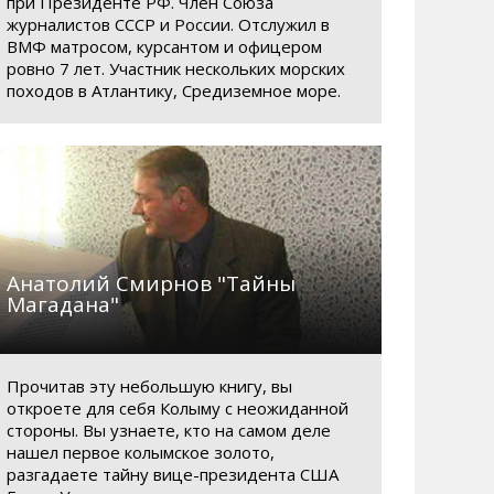
при Президенте РФ. Член Союза
журналистов СССР и России. Отслужил в
ВМФ матросом, курсантом и офицером
ровно 7 лет. Участник нескольких морских
походов в Атлантику, Средиземное море.
Анатолий Смирнов "Тайны
Магадана"
Прочитав эту небольшую книгу, вы
откроете для себя Колыму с неожиданной
стороны. Вы узнаете, кто на самом деле
АКОН МАГАДАНСКОЙ
ЗАКОН МАГАДАНСКОЙ
нашел первое колымское золото,
ЛАСТИ ОБ
ОБЛАСТИ ОБ
разгадаете тайну вице-президента США
РАЗОВАНИИ В
УСТАНОВЛЕНИИ