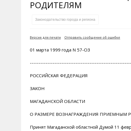
РОДИТЕЛЯМ
Галерея славы
Губернатор
Инте
Кван
Достопримечательности
Наркоте нет
Песн
Визи
Законодательство города и региона
Городские видеозарисовки
Аэропорт Магадан
Хран
Благ
Туристическик маршруты
Полицейских не бить
Онла
Ипот
Версия для печати
Отправить сообщение об ошибке
Сельское хозяйство
Горн
01 марта 1999 года N 57-ОЗ
Аварии ДТП
Алим
---------------------------------------------------------
РОССИЙСКАЯ ФЕДЕРАЦИЯ
ЗАКОН
МАГАДАНСКОЙ ОБЛАСТИ
О РАЗМЕРЕ ВОЗНАГРАЖДЕНИЯ ПРИЕМНЫМ 
Принят Магаданской областной Думой 11 февр