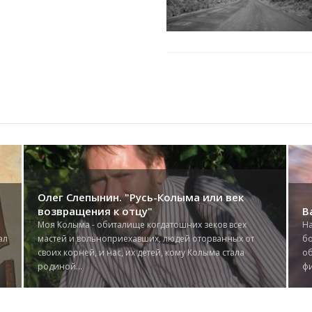
Олег Слепынин. "Русь-Колыма или век
возвращения к отцу"
В
Моя Колыма - обиталище когдатошних зеков всех
На
ал
мастей и вольноприехавших, людей оторванных от
бо
,
своих корней, и нас, их детей, кому Колыма стала
об
родиной...
фи