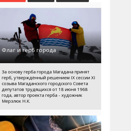
Маршруты. Улицы, остановки
Мошенники
Телефоны
Интернет
Автобусы Магадан – Аэропорт
Жилье
Таблица приливов отливов
Не мусорить
Браконьеры
Флаг и герб города
За основу герба города Магадана принят
герб, утверждённый решением IX сессии XI
созыва Магаданского городского Совета
депутатов трудящихся от 18 июня 1968
года, автор проекта герба - художник
Мерзлюк Н.К.