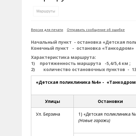
Галерея славы
Губернатор
Инте
Кван
Маршруты
Достопримечательности
Наркоте нет
Песн
Визи
Городские видеозарисовки
Аэропорт Магадан
Хран
Благ
Версия для печати
Отправить сообщение об ошибке
Туристическик маршруты
Полицейских не бить
Онла
Ипот
Начальный пункт - остановка «Детская по
Сельское хозяйство
Горн
Конечный пункт - остановка «Танкодром»
Характеристика маршрута:
Аварии ДТП
Алим
1) протяженность маршрута -5,4/5,4 км ;
2) количество остановочных пункто
«Детская поликлиника №4» - «Танкодром
Улицы
Остановки
Ул. Берзина
1) «Детская поликлиника №
(Новые гаражи)