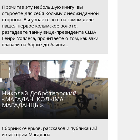
Прочитав эту небольшую книгу, вы
откроете для себя Колыму с неожиданной
стороны. Вы узнаете, кто на самом деле
нашел первое колымское золото,
ршрут № 26 К
Маршрут № 57
разгадаете тайну вице-президента США
9.03.2009, 08:29
09.03.2009, 08:25
Генри Уоллеса, прочитаете о том, как зэки
плавали на барже до Аляски...
Николай Добротворский
«МАГАДАН, КОЛЫМА,
МАГАДАНЦЫ».
Сборник очерков, рассказов и публикаций
из истории Магадана