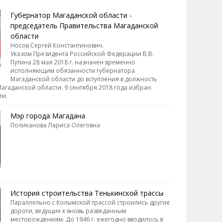
Губернатор Магаданской области -
председатель Правительства Магаданской
области
Носов Сергей Константинович.
Указом Президента Российской Федерации В.В.
Путина 28 мая 2018 г. назначен временно
исполняющим обязанности губернатора
Магаданской области до вступления в должность
агаданской области. 9 сентября 2018 года избран
ти.
Мэр города Магадана
Поликанова Лариса Олеговна
История строительства Тенькинской трассы
Параллельно с Колымской трассой строились другие
дороги, ведущие к вновь разведанным
месторождениям. До 1946 г. ежегодно вводилось в