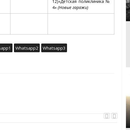
12)«Детская поликли­ника №
4»
(Новые гаражи)
sapp1
Whatsapp2
Whatsapp3