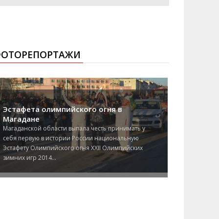
ОТОРЕПОРТАЖИ
Эстафета олимпийского огня в
Магадане
Магаданской области выпала честь принимать у
себя первую в истории России национальную
Эстафету Олимпийского огня XXII Олимпийских
зимних игр 2014...