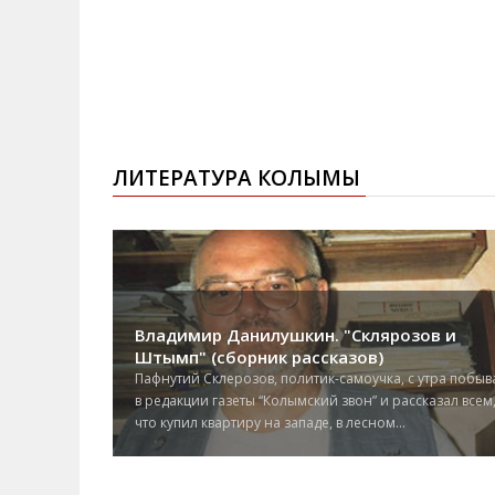
ЛИТЕРАТУРА КОЛЫМЫ
Владимир Данилушкин. "Склярозов и
Штымп" (сборник рассказов)
Пафнутий Склерозов, политик-самоучка, с утра побыв
в редакции газеты “Колымский звон” и рассказал всем
что купил квартиру на западе, в лесном...