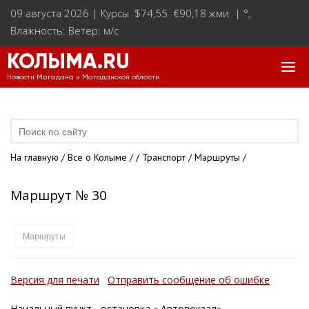
09 августа 2026 |
Курсы $74,55 €90,18 жми
|
°
,
Влажность: Ветер: м/с
КОЛЫМА.RU
Новости Магадана и Магаданской области
На главную
/
Все о Колыме
/
/
Транспорт
/
Маршруты
/
Маршрут № 30
Маршруты
Версия для печати
Отправить сообщение об ошибке
Начальный пункт - остановка « Автовокзал»