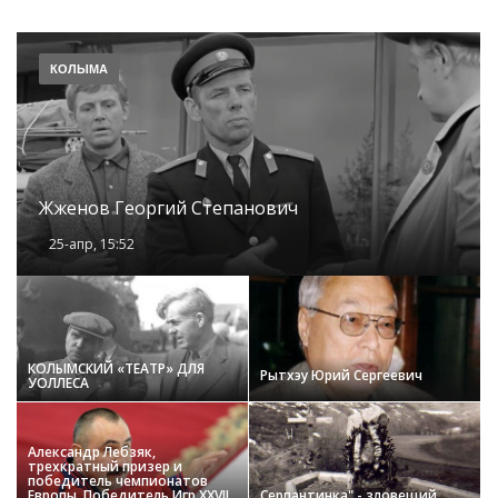
КОЛЫМА
Жженов Георгий Степанович
25-апр, 15:52
КОЛЫМСКИЙ «ТЕАТР» ДЛЯ
Рытхэу Юрий Сергеевич
УОЛЛЕСА
Александр Лебзяк,
трехкратный призер и
победитель чемпионатов
Европы. Победитель Игр XXVII
Серпантинка" - зловещий