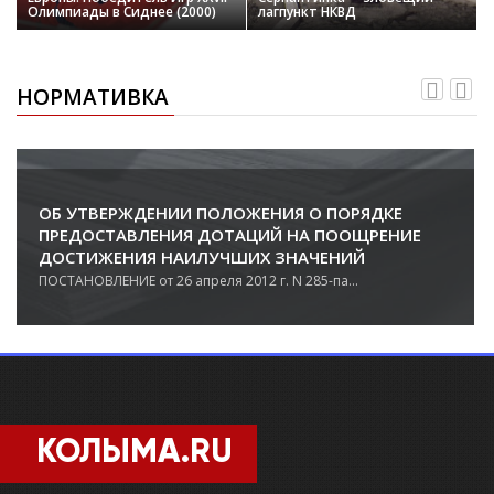
Олимпиады в Сиднее (2000)
лагпункт НКВД
НОРМАТИВКА
ОБ УТВЕРЖДЕНИИ ПОЛОЖЕНИЯ О ПОРЯДКЕ
ПРЕДОСТАВЛЕНИЯ ДОТАЦИЙ НА ПООЩРЕНИЕ
ДОСТИЖЕНИЯ НАИЛУЧШИХ ЗНАЧЕНИЙ
ПОКАЗАТЕЛЕЙ ДЕЯТЕЛЬНОСТИ ОРГАНОВ
ПОСТАНОВЛЕНИЕ от 26 апреля 2012 г. N 285-па...
МЕСТНОГО САМОУПРАВЛЕНИЯ ГОРОДСКИХ
ОКРУГОВ И МУНИЦИПАЛЬНЫХ РАЙОНОВ
МАГАДАНСКОЙ ОБЛАСТИ
КОЛЫМА.RU