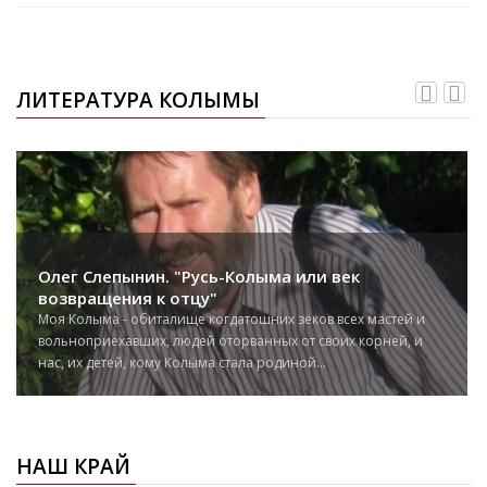
ЛИТЕРАТУРА КОЛЫМЫ
Олег Слепынин. "Русь-Колыма или век
возвращения к отцу"
Моя Колыма - обиталище когдатошних зеков всех мастей и
вольноприехавших, людей оторванных от своих корней, и
нас, их детей, кому Колыма стала родиной...
НАШ КРАЙ