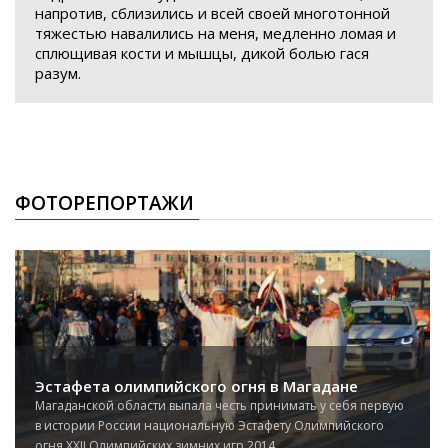
напротив, сблизились и всей своей многотонной
тяжестью навалились на меня, медленно ломая и
сплющивая кости и мышцы, дикой болью гася
разум.
ФОТОРЕПОРТАЖИ
Эстафета олимпийского огня в Магадане
Магаданской области выпала честь принимать у себя первую
в истории России национальную Эстафету Олимпийского
огня XXII Олимпийских зимних игр 2014...