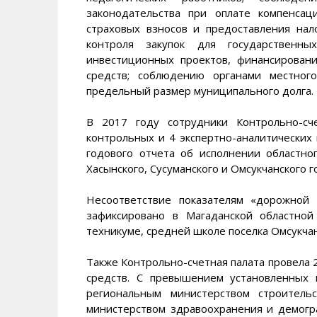
законодательства при оплате компенсац
страховых взносов и предоставления нал
контроля закупок для государственны
инвестиционных проектов, финансирован
средств; соблюдению органами местног
предельный размер муниципального долга.
В 2017 году сотрудники Контрольно-сч
контрольных и 4 экспертно-аналитических
годового отчета об исполнении областн
Хасынского, Сусуманского и Омсукчанского г
Несоответствие показателям «дорожной
зафиксировано в Магаданской областно
техникуме, средней школе поселка Омсукчан
Также Контрольно-счетная палата провела
средств. С превышением установленных
региональным министерством строитель
министерством здравоохранения и демогр