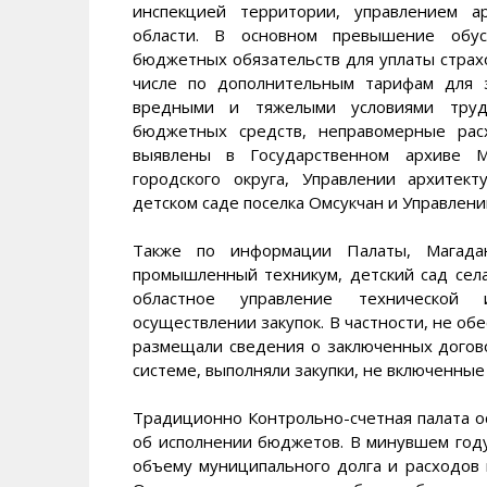
инспекцией территории, управлением а
области. В основном превышение обус
бюджетных обязательств для уплаты страхо
числе по дополнительным тарифам для з
вредными и тяжелыми условиями труда
бюджетных средств, неправомерные ра
выявлены в Государственном архиве Ма
городского округа, Управлении архитек
детском саде поселка Омсукчан и Управлени
Также по информации Палаты, Магаданс
промышленный техникум, детский сад села
областное управление технической 
осуществлении закупок. В частности, не о
размещали сведения о заключенных догов
системе, выполняли закупки, не включенные 
Традиционно Контрольно-счетная палата 
об исполнении бюджетов. В минувшем году
объему муниципального долга и расходов 