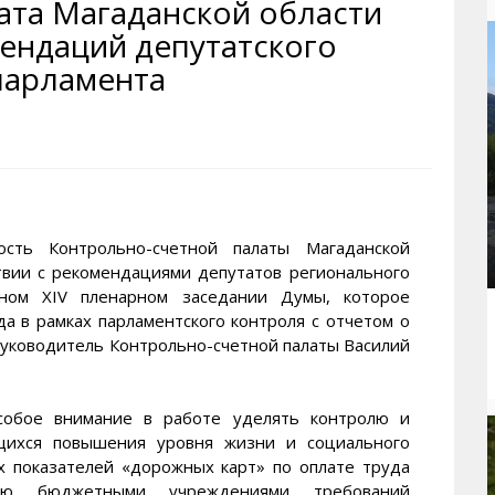
ата Магаданской области
рактивная карта
ториум
Кинохроника Магадана
УМВД
мендаций депутатского
и о Колыме
т
3D районы города
Косторезы Магадана
парламента
ители экрана. Заставки
оустройство
Фотоальбом
Профсоюзы
йн вебкамеры в Магадане
ека
Соцподдержка
олыжная школа
Рыбу ловим
енты
Магадан в Instagram
ть Контрольно-счетной палаты Магаданской
ствии с рекомендациями депутатов регионального
ном XIV пленарном заседании Думы, которое
да в рамках парламентского контроля с отчетом о
руководитель Контрольно-счетной палаты Василий
собое внимание в работе уделять контролю и
ющихся повышения уровня жизни и социального
х показателей «дорожных карт» по оплате труда
ению бюджетными учреждениями требований