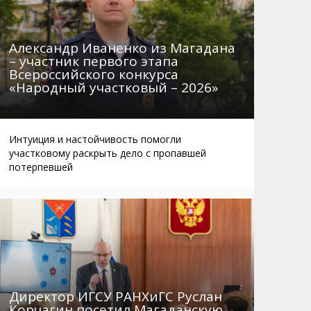
Александр Иваненко из Магадана
– участник первого этапа
Всероссийского конкурса
«Народный участковый – 2026»
Интуиция и настойчивость помогли
участковому раскрыть дело с пропавшей
потерпевшей
Директор ИГСУ РАНХиГС Руслан
Корчагин посетил Магаданскую