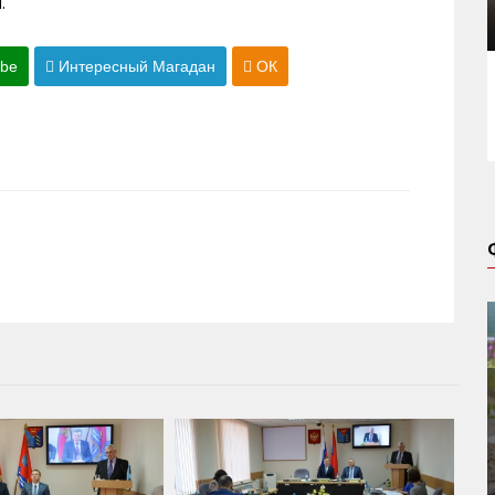
.
ube
Интересный Магадан
ОК