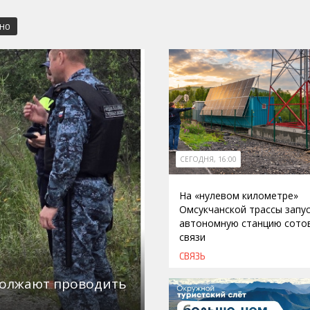
СНО
СЕГОДНЯ, 16:00
На «нулевом километре»
Омсукчанской трассы запу
автономную станцию сото
связи
СВЯЗЬ
должают проводить