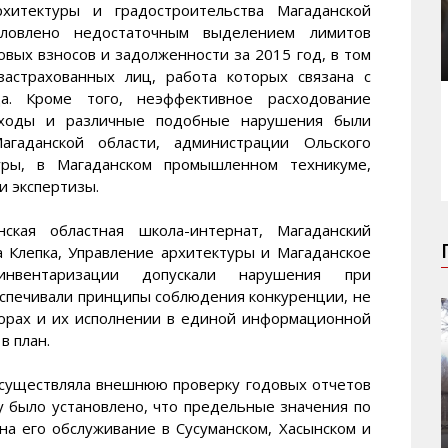
рхитектуры и градостроительства Магаданской
ловлено недостаточным выделением лимитов
вых взносов и задолженности за 2015 год, в том
астрахованных лиц, работа которых связана с
. Кроме того, неэффективное расходование
сходы и различные подобные нарушения были
гаданской области, администрации Ольского
туры, в Магаданском промышленном техникуме,
и экспертизы.
кая областная школа-интернат, Магаданский
 Клепка, Управление архитектуры и Магаданское
инвентаризации допускали нарушения при
беспечивали принципы соблюдения конкуренции, не
орах и их исполнении в единой информационной
в план.
осуществляла внешнюю проверку годовых отчетов
 было установлено, что предельные значения по
на его обслуживание в Сусуманском, Хасынском и