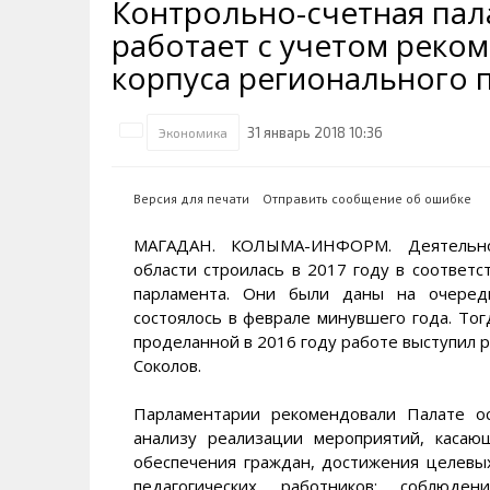
Контрольно-счетная пал
Транспортная инфраструктура
Губернатор
Инте
Кван
работает с учетом реко
Их надо знать. Галерея славы
Наркоте нет
Песн
Визи
Колымы
корпуса регионального 
Аэропорт Магадан
Хран
Благ
Достопримечательности
Магадана и области
Полицейских не бить
Онла
Ипот
31 январь 2018 10:36
Экономика
Туристическик маршруты
Сельское хозяйство
Горн
Версия для печати
Отправить сообщение об ошибке
Аварии ДТП
Алим
МАГАДАН. КОЛЫМА-ИНФОРМ. Деятельнос
области строилась в 2017 году в соответ
парламента. Они были даны на очеред
состоялось в феврале минувшего года. Тог
проделанной в 2016 году работе выступил 
Соколов.
Парламентарии рекомендовали Палате о
анализу реализации мероприятий, каса
обеспечения граждан, достижения целевы
педагогических работников; соблюд