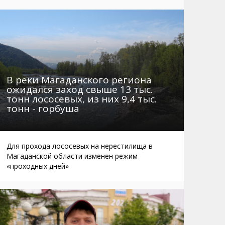
Маршруты. Улицы, остановки
Мошенники
Телефоны
Интернет
Автобусы Магадан – Аэропорт
Жилье
Таблица приливов отливов
Не мусорить
Браконьеры
В реки Магаданского региона
ожидался заход свыше 13 тыс.
тонн лососевых, из них 9,4 тыс.
тонн - горбуша
Для прохода лососевых на нерестилища в
Магаданской области изменен режим
«проходных дней»