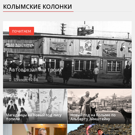
КОЛЫМСКИЕ КОЛОНКИ
ПОЧИТАЕМ
Автовокзал "на троих"
05-июл, 12:08
Магаданцы на Новый год лису
Новый год на Колыме по
топили
Альберту Эйнштейну