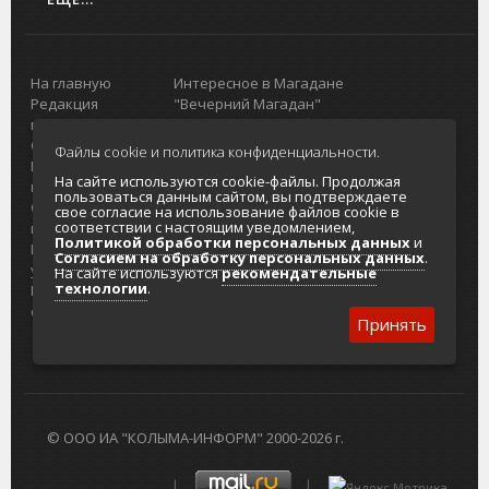
На главную
Интересное в Магадане
Редакция
"Вечерний Магадан"
портала
Городская доска объявлений
О проекте
Реклама
Файлы cookie и политика конфиденциальности.
Реклама на
Главный туристический портал
На сайте используются cookie-файлы. Продолжая
портале
Колымы
пользоваться данным сайтом, вы подтверждаете
Отзывы и
Политика в отношении обработки
свое согласие на использование файлов cookie в
соответствии с настоящим уведомлением,
предложения
персональных данных
Политикой обработки персональных данных
и
Интернет-
Согласие на обработку персональных
Согласием на обработку персональных данных
.
услуги
данных
На сайте используются
рекомендательные
технологии
.
Разработка
сайтов
Принять
© ООО ИА "КОЛЫМА-ИНФОРМ" 2000-2026 г.