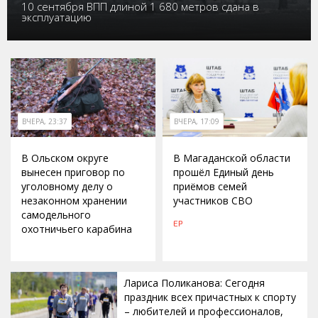
10 сентября ВПП длиной 1 680 метров сдана в
эксплуатацию
ВЧЕРА, 23:37
ВЧЕРА, 17:09
В Ольском округе
В Магаданской области
вынесен приговор по
прошёл Единый день
уголовному делу о
приёмов семей
незаконном хранении
участников СВО
самодельного
ЕР
охотничьего карабина
Лариса Поликанова: Сегодня
праздник всех причастных к спорту
– любителей и профессионалов,