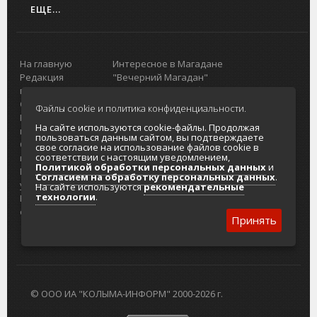
ЕЩЕ...
На главную
Интересное в Магадане
Редакция
"Вечерний Магадан"
портала
Городская доска объявлений
О проекте
Реклама
Файлы cookie и политика конфиденциальности.
Реклама на
Главный туристический портал
На сайте используются cookie-файлы. Продолжая
портале
Колымы
пользоваться данным сайтом, вы подтверждаете
Отзывы и
Политика в отношении обработки
свое согласие на использование файлов cookie в
соответствии с настоящим уведомлением,
предложения
персональных данных
Политикой обработки персональных данных
и
Интернет-
Согласие на обработку персональных
Согласием на обработку персональных данных
.
услуги
данных
На сайте используются
рекомендательные
технологии
.
Разработка
сайтов
Принять
© ООО ИА "КОЛЫМА-ИНФОРМ" 2000-2026 г.