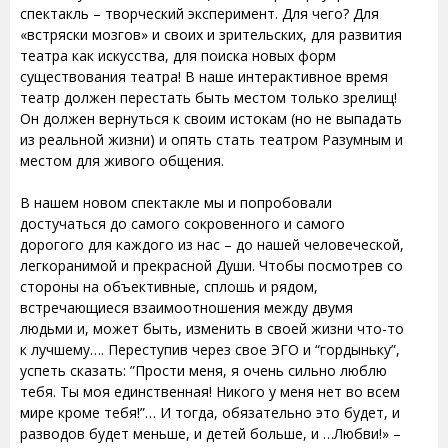
спектакль – творческий эксперимент. Для чего? Для
«встряски мозгов» и своих и зрительских, для развития
театра как искусства, для поиска новых форм
существования театра! В наше интерактивное время
театр должен перестать быть местом только зрелищ!
Он должен вернуться к своим истокам (но не выпадать
из реальной жизни) и опять стать театром Разумным и
местом для живого общения.
В нашем новом спектакле мы и попробовали
достучаться до самого сокровенного и самого
дорогого для каждого из нас – до нашей человеческой,
легкоранимой и прекрасной Души. Чтобы посмотрев со
стороны на объективные, сплошь и рядом,
встречающиеся взаимоотношения между двумя
людьми и, может быть, изменить в своей жизни что-то
к лучшему…. Переступив через свое ЭГО и “гордыньку”,
успеть сказать: ”Прости меня, я очень сильно люблю
тебя. Ты моя единственная! Никого у меня нет во всем
мире кроме тебя!”… И тогда, обязательно это будет, и
разводов будет меньше, и детей больше, и …Любви!» –