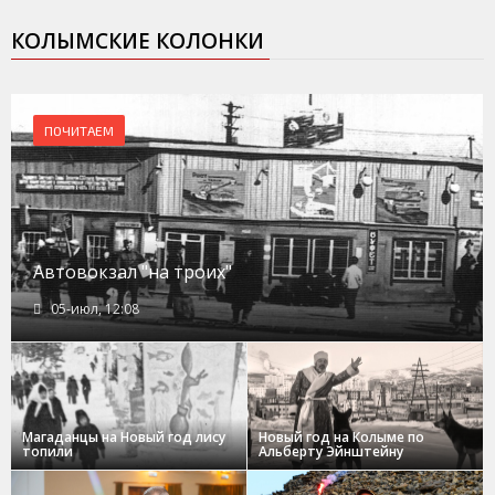
КОЛЫМСКИЕ КОЛОНКИ
ПОЧИТАЕМ
Автовокзал "на троих"
05-июл, 12:08
Магаданцы на Новый год лису
Новый год на Колыме по
топили
Альберту Эйнштейну