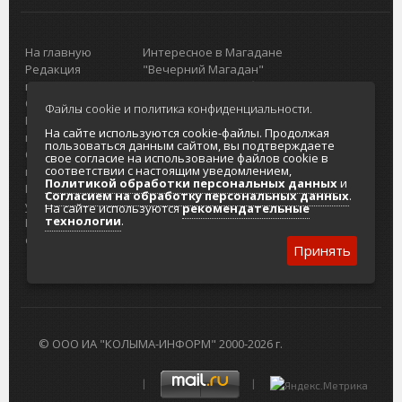
На главную
Интересное в Магадане
Редакция
"Вечерний Магадан"
портала
Городская доска объявлений
О проекте
Реклама
Файлы cookie и политика конфиденциальности.
Реклама на
Главный туристический портал
На сайте используются cookie-файлы. Продолжая
портале
Колымы
пользоваться данным сайтом, вы подтверждаете
Отзывы и
Политика в отношении обработки
свое согласие на использование файлов cookie в
соответствии с настоящим уведомлением,
предложения
персональных данных
Политикой обработки персональных данных
и
Интернет-
Согласие на обработку персональных
Согласием на обработку персональных данных
.
услуги
данных
На сайте используются
рекомендательные
технологии
.
Разработка
сайтов
Принять
© ООО ИА "КОЛЫМА-ИНФОРМ" 2000-2026 г.