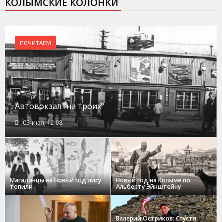
КОЛЫМСКИЕ КОЛОНКИ
ПОЧИТАЕМ
Автовокзал "на троих"
05-июл, 12:08
Магаданцы на Новый год лису
Новый год на Колыме по
топили
Альберту Эйнштейну
Валерий Остриков: Спустя