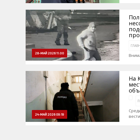
Пол
нес
под
про
ГЛАВ
28-МАЙ 2026 11:00
Вним
На 
мес
объ
П
Среди
24-МАЙ 2026 09:19
вест