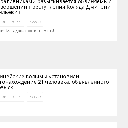
ративниками разыскивается обвиняемый
овершении преступления Коляда Дмитрий
ильевич
РОИСШЕСТВИЯ
РОЗЫСК
ция Магадана просит помочь!
ицейские Колымы установили
тонахождение 21 человека, объявленного
озыск
РОИСШЕСТВИЯ
РОЗЫСК