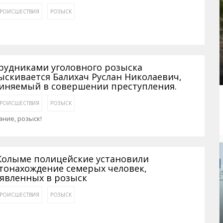
РОИСШЕСТВИЯ
РОЗЫСК
рудниками уголовного розыска
ыскивается Балихач Руслан Николаевич,
иняемый в совершении преступления.
РОИСШЕСТВИЯ
РОЗЫСК
ние, розыск!
Колыме полицейские установили
тонахождение семерых человек,
явленных в розыск
РОИСШЕСТВИЯ
РОЗЫСК