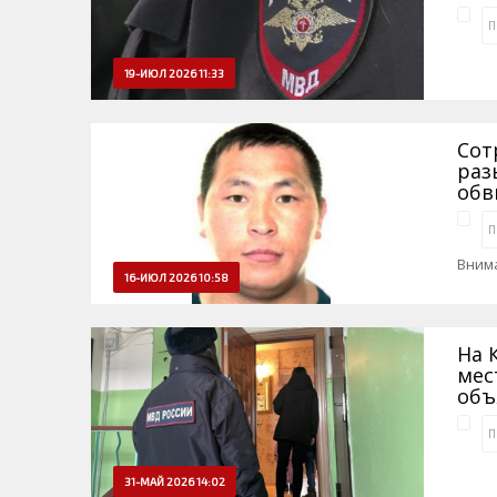
П
19-ИЮЛ 2026 11:33
Сот
раз
обв
П
Внима
16-ИЮЛ 2026 10:58
На 
мес
объ
П
31-МАЙ 2026 14:02