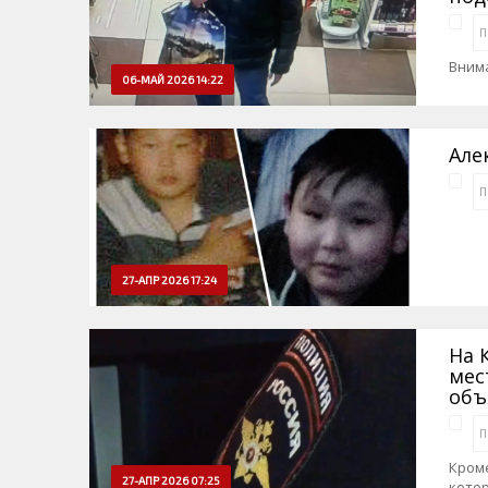
П
Вним
06-МАЙ 2026 14:22
Але
П
27-АПР 2026 17:24
На 
мес
объ
П
Кроме
27-АПР 2026 07:25
кото