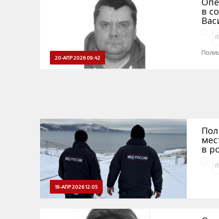
Опе
в с
Вас
П
Поли
20-АПР 2026 09:42
Пол
мес
в р
П
19-АПР 2026 12:05