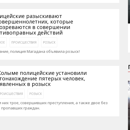
ицейские разыскивают
овершеннолетних, которые
озреваются в совершении
тивоправных действий
НОЕ
ПРОИСШЕСТВИЯ
РОЗЫСК
ание, полиция Магадана объявила розыск!
Колыме полицейские установили
тонахождение пятерых человек,
явленных в розыск
РОИСШЕСТВИЯ
РОЗЫСК
 них трое, совершивших преступления, а также двое без
и пропавших граждан.