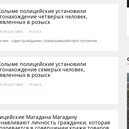
Колыме полицейские установили
тонахождение четверых человек,
явленных в розыск
РОИСШЕСТВИЯ
РОЗЫСК
 них - один гражданин, совершивший преступление.
Колыме полицейские установили
тонахождение семерых человек,
явленных в розыск
РОИСШЕСТВИЯ
РОЗЫСК
ицейские Магадана Магадану
анавливают личность гражданки, которая
озревается в совершении кражи товаров