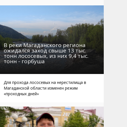
Маршруты. Улицы, остановки
Мошенники
Телефоны
Интернет
Автобусы Магадан – Аэропорт
Жилье
Таблица приливов отливов
Не мусорить
Браконьеры
В реки Магаданского региона
ожидался заход свыше 13 тыс.
тонн лососевых, из них 9,4 тыс.
тонн - горбуша
Для прохода лососевых на нерестилища в
Магаданской области изменен режим
«проходных дней»