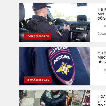
На 
мес
объ
П
Среди
16-МАЙ 2026 09:09
На 
мес
объ
П
12-МАЙ 2026 08:00
Пол
уст
под