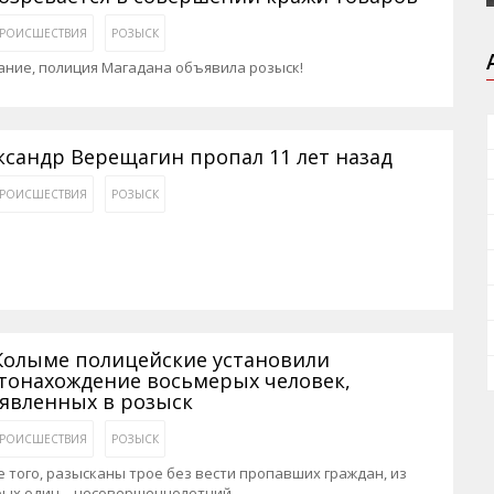
РОИСШЕСТВИЯ
РОЗЫСК
ание, полиция Магадана объявила розыск!
ксандр Верещагин пропал 11 лет назад
РОИСШЕСТВИЯ
РОЗЫСК
Колыме полицейские установили
тонахождение восьмерых человек,
явленных в розыск
РОИСШЕСТВИЯ
РОЗЫСК
 того, разысканы трое без вести пропавших граждан, из
рых один – несовершеннолетний.