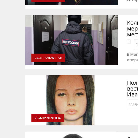
Кол
мер
мес
П
В Маг
24-АПР 2026 13:56
опер
Пол
вес
Ива
ГЛАВ
20-АПР 2026 11:47