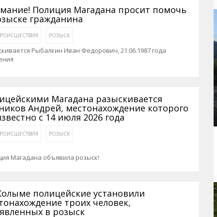
рактивная карта
ториум
Кинохроника Магадана
УМВД
мание! Полиция Магадана просит помочь
озыске гражданина
и о Колыме
т
3D районы города
Косторезы Магадана
РОИСШЕСТВИЯ
РОЗЫСК
ители экрана. Заставки
оустройство
Фотоальбом
Профсоюзы
кивается Рыбалкин Иван Федорович, 21.06.1987 года
йн вебкамеры в Магадане
ека
Соцподдержка
ения
олыжная школа
Рыбу ловим
енты
Магадан в Instagram
ицейскими Магадана разыскивается
ников Андрей, местонахождение которого
известно с 14 июля 2026 года
РОИСШЕСТВИЯ
РОЗЫСК
ция Магадана объявила розыск!
Колыме полицейские установили
тонахождение троих человек,
явленных в розыск