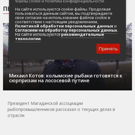
Файлы cookie и политика конфиденциальности.
ПЕРСОНА ДНЯ
На сайте используются cookie-файлы. Продолжая
пользоваться данным сайтом, вы подтверждаете
свое согласие на использование файлов cookie в
соответствии с настоящим уведомлением,
Политикой обработки персональных данных
и
30.04.2026
НОВОСТИ
ПЕРСОНА ДНЯ
ТИХРЫБКОМ
Согласием на обработку персональных данных
.
На сайте используются
рекомендательные
технологии
.
Принять
Михаил Котов: колымские рыбаки готовятся к
сюрпризам на лососевой путине
Президент Магаданской ассоциации
рыбопромышленников рассказал о текущих делах в
отрасли