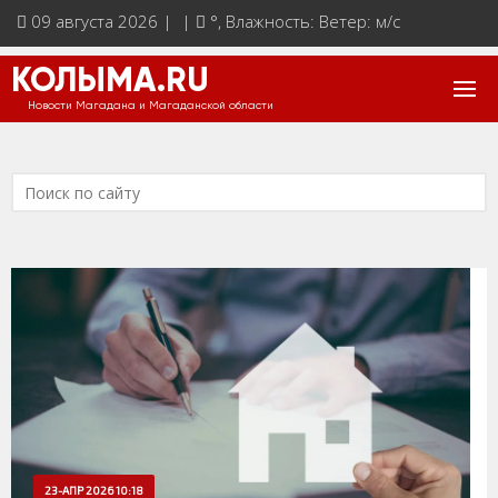
09 августа 2026 | |
°
, Влажность: Ветер: м/с
КОЛЫМА.RU
Новости Магадана и Магаданской области
23-АПР 2026 10:18