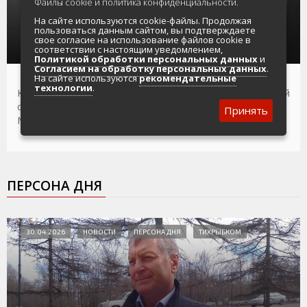
Файлы cookie и политика конфиденциальности.
Кандидатура нового министра образования
Магаданской области Владимира Савхалова
На сайте используются cookie-файлы. Продолжая
получила одобрение Министерства
пользоваться данным сайтом, вы подтверждаете
просвещения РФ
свое согласие на использование файлов cookie в
соответствии с настоящим уведомлением,
Политикой обработки персональных данных
и
Согласием на обработку персональных данных
.
На сайте используются
рекомендательные
технологии
.
Кандидатура нового министра образования Магаданской
области Владимира Савхалова получила одобрение
Принять
Министерства просвещения РФ
ПЕРСОНА ДНЯ
30.04.2026
НОВОСТИ
ПЕРСОНА ДНЯ
ТИХРЫБКОМ