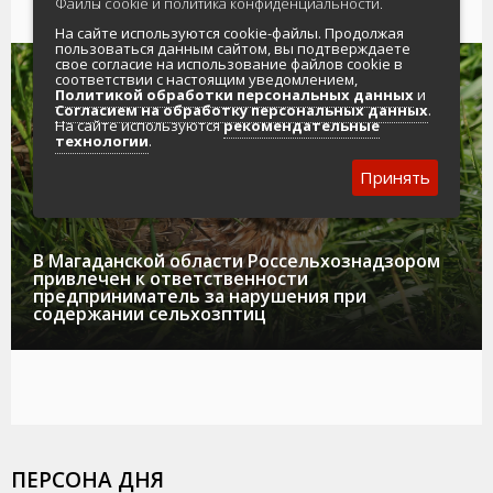
Файлы cookie и политика конфиденциальности.
На сайте используются cookie-файлы. Продолжая
пользоваться данным сайтом, вы подтверждаете
свое согласие на использование файлов cookie в
08.08.2026
НОВОСТИ
соответствии с настоящим уведомлением,
Политикой обработки персональных данных
и
Согласием на обработку персональных данных
.
На сайте используются
рекомендательные
технологии
.
Принять
В Магаданской области Россельхознадзором
привлечен к ответственности
предприниматель за нарушения при
содержании сельхозптиц
ПЕРСОНА ДНЯ