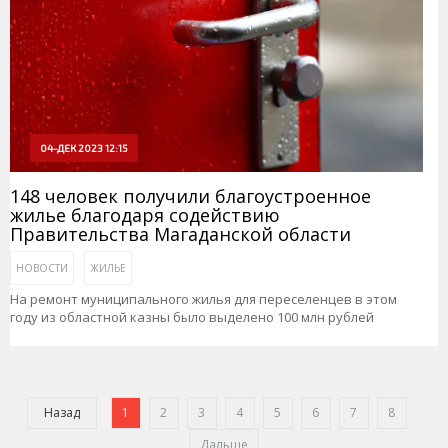
04-ДЕК 2023 12:15
148 человек получили благоустроенное
жилье благодаря содействию
Правительства Магаданской области
НОВОСТИ
ЖИЛЬЕ
На ремонт муниципального жилья для переселенцев в этом
году из областной казны было выделено 100 млн рублей
Назад
1
2
3
4
5
6
7
8
Дальше