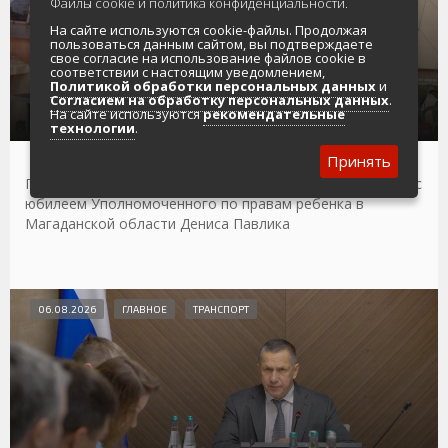
Файлы cookie и политика конфиденциальности.
На сайте используются cookie-файлы. Продолжая
пользоваться данным сайтом, вы подтверждаете
свое согласие на использование файлов cookie в
Анатолий Широков: Вы взяли на себя высокую
соответствии с настоящим уведомлением,
миссию: быть голосом детей и надежным
Политикой обработки персональных данных
и
щитом для тех, кто нуждается в особой
Согласием на обработку персональных данных
.
защите
На сайте используются
рекомендательные
технологии
.
Принять
Председатель Магаданской областной Думы поздравил с
юбилеем Уполномоченного по правам ребенка в
Магаданской области Дениса Павлика
06.08.2026
ГЛАВНОЕ
ТРАНСПОРТ