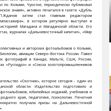
л по Колыме, Чукотке, периодически публиковал
нское знамя», активно печатался в газете «Дубль
П.Жданов затем стал главным редактором
иапассажира», в котором регулярно выступал в
 историей Магадана и Магаданской области. Его
етах, журналах «Дальневосточный капитал», «Мир
ллективных и авторских фотоальбомов о Колыме,
 биологии, авиации Северо-Востока России. Павел
ок фотографий в Канаде, Мальте, США, России,
сах «Русгидро» и «Союза золотопромышленников
ательство «Охотник», которое сегодня - один из
анской области. Издательство подготовило и
, фотоальбомов, юбилейных изданий, учебников и
родного края, педагогике, психологии. Печатная
днократно получала призы на Дальневосточной
».