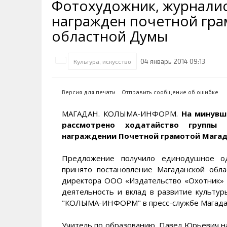
Фотохудожник, журналис
Транспортная инфраструктура
Губернатор
Инте
Кван
награжден почетной гра
Их надо знать. Галерея славы
Наркоте нет
Песн
Визи
Колымы
областной Думы
Аэропорт Магадан
Хран
Благ
Достопримечательности
Магадана и области
Полицейских не бить
Онла
Ипот
04 январь 2014 09:13
Культура, искусство
Туристическик маршруты
Сельское хозяйство
Горн
Версия для печати
Отправить сообщение об ошибке
Аварии ДТП
Алим
МАГАДАН. КОЛЫМА-ИНФОРМ.
На минувш
рассмотрено ходатайство группы 
награждении Почетной грамотой Магад
Предложение получило единодушное одо
принято постановление Магаданской обл
директора ООО «Издательство «Охотник» 
деятельность и вклад в развитие культу
"КОЛЫМА-ИНФОРМ" в пресс-службе Магадан
Учитель по образованию, Павел Юрьевич н