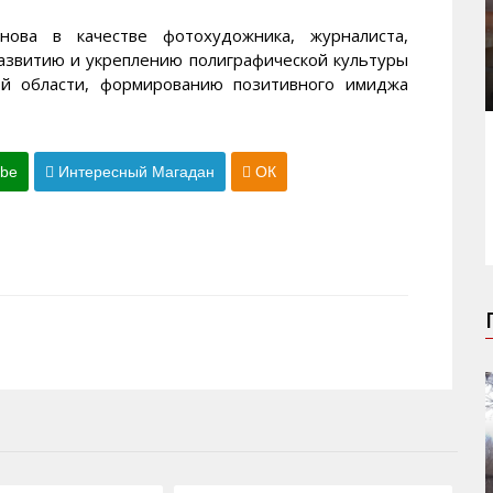
ова в качестве фотохудожника, журналиста,
развитию и укреплению полиграфической культуры
кой области, формированию позитивного имиджа
ube
Интересный Магадан
ОК
14.05.2013