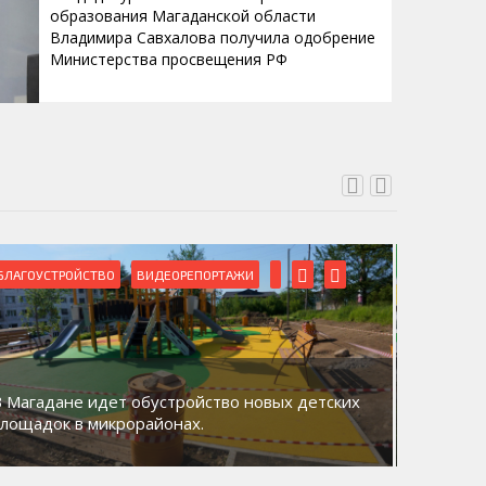
образования Магаданской области
Владимира Савхалова получила одобрение
Министерства просвещения РФ
БЛАГОУСТРОЙСТВО
ВИДЕОРЕПОРТАЖИ
ВИДЕОРЕ
В Магадане идет обустройство новых детских
Акция «
площадок в микрорайонах.
общий д