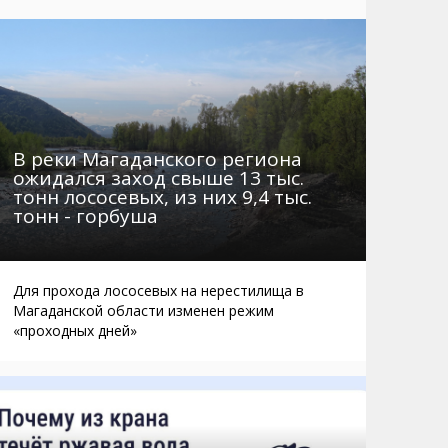
Маршруты. Улицы, остановки
Мошенники
Телефоны
Интернет
Автобусы Магадан – Аэропорт
Жилье
Таблица приливов отливов
Не мусорить
Браконьеры
В реки Магаданского региона
ожидался заход свыше 13 тыс.
тонн лососевых, из них 9,4 тыс.
тонн - горбуша
Для прохода лососевых на нерестилища в
Магаданской области изменен режим
«проходных дней»