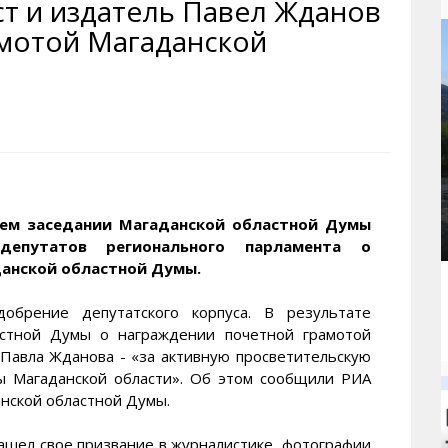
т и издатель Павел Жданов
рактивная карта
ториум
Кинохроника Магадана
УМВД
мотой Магаданской
и о Колыме
т
3D районы города
Косторезы Магадана
ители экрана. Заставки
оустройство
Фотоальбом
Профсоюзы
йн вебкамеры в Магадане
ека
Соцподдержка
олыжная школа
Рыбу ловим
енты
Магадан в Instagram
ем заседании Магаданской областной Думы
депутатов регионального парламента о
анской областной Думы.
брение депутатского корпуса. В результате
астной Думы о награждении почетной грамотой
Павла Жданова - «за активную просветительскую
ры Магаданской области». Об этом сообщили РИА
ской областной Думы.
ашел свое призвание в журналистике, фотографии