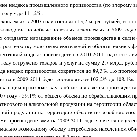
ние индекса промышленного производства (по второму ва
 году - до 111,2%.
копаемых в 2007 году составил 13,7 млрд. рублей, и по 
оизводства по добыче полезных ископаемых в 2009 году 
дах ожидается наращивание объемов производства в связ
строительству золотоизвлекательной и обогатительных 
егодовой индекс производства в 2010-2011 годах состави
оду отгружено товаров и услуг на сумму 2,7 млрд. рубл
ода индекс производства сократится до 89,3%. По прогноз
ства в 2009-2011 будет составлять от 102,2% до 108,1%.
вающим производствам в области является производство
 2007 году - 59,1% от общего объема по обрабатывающим п
 этилового и алкогольной продукции на территории облас
ной продукции на территории области не возобновлено,
ми производителями на 2009-2011 годы является нецеле
имально возможному объему потребления населением обл
д планируется довести до 5,7 тыс. дкл.