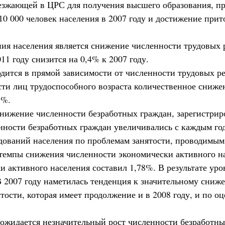
ыезжающей в ЦРС для получения высшего образования, п
10 000 человек населения в 2007 году и достижение прито
ия населения является снижение численности трудовых р
011 году снизится на 0,4% к 2007 году.
дится в прямой зависимости от численности трудовых рес
и лиц трудоспособного возраста количественное снижен
 %.
снижение численности безработных граждан, зарегистрир
ности безработных граждан увеличивались с каждым годо
ледований населения по проблемам занятости, проводимы
 темпы снижения численности экономически активного нас
ки активного населения составил 1,78%. В результате ур
. В 2007 году наметилась тенденция к значительному сни
тости, которая имеет продолжение и в 2008 году, и по о
 ожидается незначительный рост численности безработных