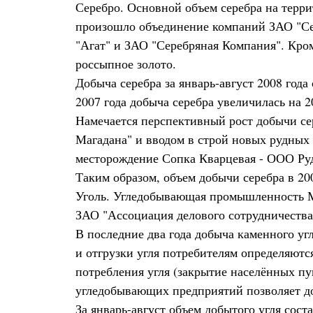
Серебро. Основной объем серебра на терри
произошло объединение компаний ЗАО "Се
"Агат" и ЗАО "Серебряная Компания". Кро
россыпное золото.
Добыча серебра за январь-август 2008 года
2007 года добыча серебра увеличилась на 2
Намечается перспективный рост добычи се
Магадана" и вводом в строй новых рудных 
месторождение Сопка Кварцевая - ООО Ру
Таким образом, объем добычи серебра в 200
Уголь. Угледобывающая промышленность Ма
ЗАО "Ассоциация делового сотрудничества
В последние два года добыча каменного угл
и отгрузки угля потребителям определяютс
потребления угля (закрытие населённых пу
угледобывающих предприятий позволяет доб
За январь-август объем добытого угля сост