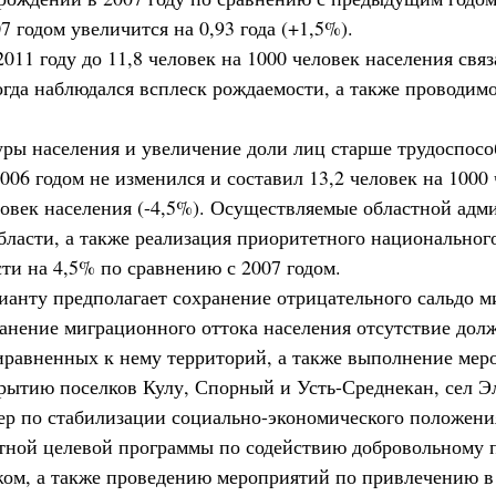
07 годом увеличится на 0,93 года (+1,5%).
11 году до 11,8 человек на 1000 человек населения связ
когда наблюдался всплеск рождаемости, а также проводи
ры населения и увеличение доли лиц старше трудоспособ
06 годом не изменился и составил 13,2 человек на 1000 
еловек населения (-4,5%). Осуществляемые областной ад
бласти, а также реализация приоритетного национальног
ти на 4,5% по сравнению с 2007 годом.
ианту предполагает сохранение отрицательного сальдо ми
ранение миграционного оттока населения отсутствие дол
равненных к нему территорий, а также выполнение мер
рытию поселков Кулу, Спорный и Усть-Среднекан, сел Эл
ер по стабилизации социально-экономического положени
тной целевой программы по содействию добровольному 
жом, а также проведению мероприятий по привлечению 