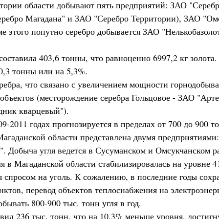
тории области добывают пять предприятий: ЗАО "Серебро
ребро Магадана" и ЗАО "Серебро Территории), ЗАО "Ом
ме этого попутно серебро добывается ЗАО "Нелькобазол
 составила 403,6 тонны, что равноценно 6997,2 кг золот
0,3 тонны или на 5,3%.
ребра, что связано с увеличением мощности горнодобы
объектов (месторождение серебра Гольцовое - ЗАО "Арте
дник кварцевый").
9-2011 годах прогнозируется в пределах от 700 до 900 то
гаданской области представлена двумя предприятиями:
". Добыча угля ведется в Сусуманском и Омсукчанском р
я в Магаданской области стабилизировалась на уровне 41
я спросом на уголь. К сожалению, в последние годы сох
нктов, перевод объектов теплоснабжения на электроэне
ывать 800-900 тыс. тонн угля в год.
авил 236 тыс. тонн, что на 10,3% меньше уровня, достигн