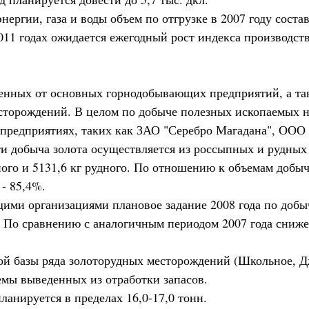
ергии, газа и воды объем по отгрузке в 2007 году соста
011 годах ожидается ежегодный рост индекса производств
ченных от основных горнодобывающих предприятий, а т
сторождений. В целом по добыче полезных ископаемых н
предприятиях, таких как ЗАО "Серебро Магадана", ООО
ти добыча золота осуществляется из россыпных и рудных
ыпного и 5131,6 кг рудного. По отношению к объемам добы
- 85,4%.
щими организациями плановое задание 2008 года по доб
кг. По сравнению с аналогичным периодом 2007 года сниж
й базы ряда золоторудных месторождений (Школьное, Дж
емы выведенных из отработки запасов.
анируется в пределах 16,0-17,0 тонн.