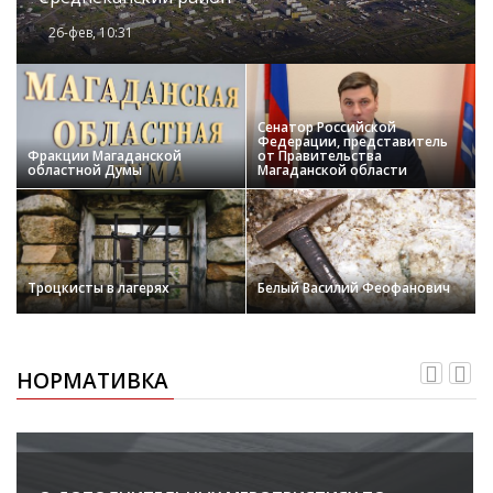
26-фев, 10:31
Сенатор Российской
Федерации, представитель
Фракции Магаданской
от Правительства
областной Думы
Магаданской области
Троцкисты в лагерях
Белый Василий Феофанович
НОРМАТИВКА