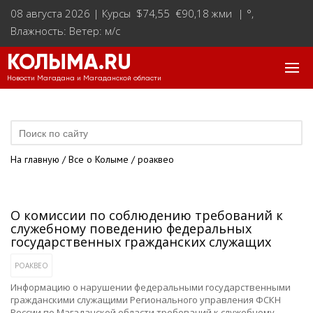
08 августа 2026 |
Курсы $74,55 €90,18 жми
|
°
,
Влажность: Ветер: м/с
КОЛЫМА.RU
Новости Магадана и Магаданской области
На главную
/
Все о Колыме
/ роаквео
О комиссии по соблюдению требований к
служебному поведению федеральных
государственных гражданских служащих
РОАКВЕО
Информацию о нарушении федеральными государственными
гражданскими служащими Регионального управления ФСКН
России по Магаданской области требований к служебному