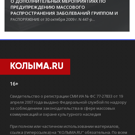
О ДОПОЛНИТЕЛЬНЫХ МЕРОПРИЯТИЯХ ПО
ПРЕДУПРЕЖДЕНИЮ МАССОВОГО
РАСПРОСТРАНЕНИЯ ЗАБОЛЕВАНИЙ ГРИППОМ И
ОРВИ СРЕДИ НАСЕЛЕНИЯ МАГАДАНСКОЙ
РАСПОРЯЖЕНИЕ от 30 октября 2009 г. N 447-р...
ОБЛАСТИ
КОЛЫМА.RU
16+
Свидетельство о регистрации СМИ ИА № ФС 77-27833 от 19
апреля 2007 года выдано Федеральной службой по надзору
за соблюдением законодательства в сфере массовых
коммуникаций и охране культурного наследия
При полном или частичном использовании материалов,
ссылка (гиперссылка) на "КОЛЫМА.RU" обязательна. По всем