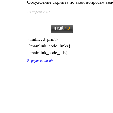
Обсуждение скрипта по всем вопросам вед
25 апреля 2007
{linkfeed_print}
{mainlink_code_links}
{mainlink_code_ads}
Вернуться назад