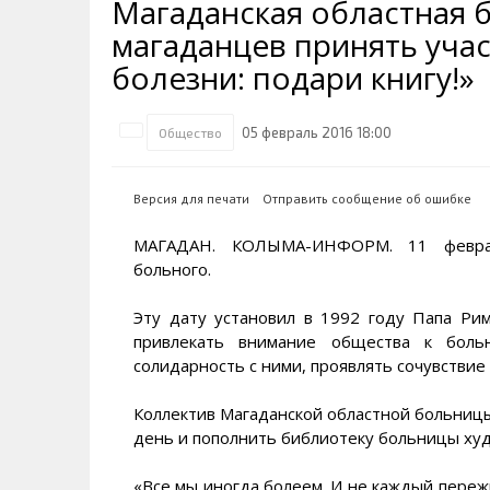
Магаданская областная 
Транспортная инфраструктура
Губернатор
Инте
Кван
магаданцев принять учас
Их надо знать. Галерея славы
Наркоте нет
Песн
Визи
Колымы
болезни: подари книгу!»
Аэропорт Магадан
Хран
Благ
Достопримечательности
Магадана и области
Полицейских не бить
Онла
Ипот
05 февраль 2016 18:00
Общество
Туристическик маршруты
Сельское хозяйство
Горн
Версия для печати
Отправить сообщение об ошибке
Аварии ДТП
Алим
МАГАДАН. КОЛЫМА-ИНФОРМ. 11 феврал
больного.
Эту дату установил в 1992 году Папа Рим
привлекать внимание общества к бол
солидарность с ними, проявлять сочувствие
Коллектив Магаданской областной больницы
день и пополнить библиотеку больницы ху
«Все мы иногда болеем. И не каждый пережи