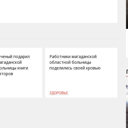
21.04.2015
ченый подарил
Работники магаданской
агаданской
областной больницы
ольницы книги
поделились своей кровью
второв
ЗДОРОВЬЕ