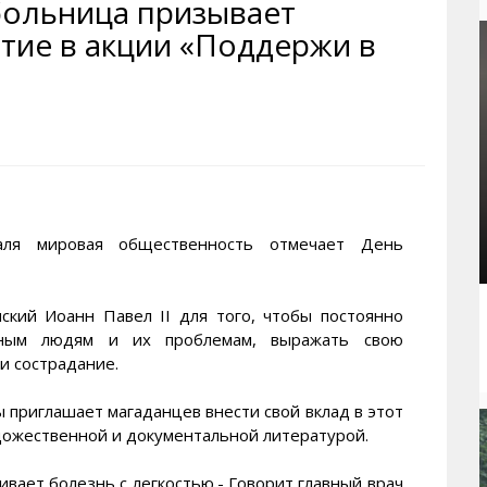
больница призывает
рактивная карта
ториум
Кинохроника Магадана
УМВД
тие в акции «Поддержи в
и о Колыме
т
3D районы города
Косторезы Магадана
ители экрана. Заставки
оустройство
Фотоальбом
Профсоюзы
йн вебкамеры в Магадане
ека
Соцподдержка
олыжная школа
Рыбу ловим
енты
Магадан в Instagram
я мировая общественность отмечает День
ский Иоанн Павел II для того, чтобы постоянно
ьным людям и их проблемам, выражать свою
 и сострадание.
 приглашает магаданцев внести свой вклад в этот
дожественной и документальной литературой.
вает болезнь с легкостью.- Говорит главный врач