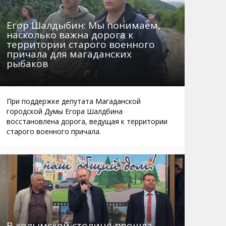
Егор Шалдыбин: Мы понимаем,
насколько важна дорога к
территории старого военного
причала для магаданских
рыбаков
При поддержке депутата Магаданской
городской Думы Егора Шалдбина
восстановлена дорога, ведущая к территории
старого военного причала.
В колымской столице прошла