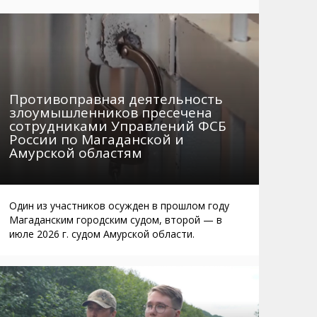
Маршруты. Улицы, остановки
Мошенники
Телефоны
Интернет
Автобусы Магадан – Аэропорт
Жилье
Таблица приливов отливов
Не мусорить
Противоправная деятельность
Браконьеры
злоумышленников пресечена
сотрудниками Управлений ФСБ
России по Магаданской и
Амурской областям
Один из участников осужден в прошлом году
Магаданским городским судом, второй — в
июле 2026 г. судом Амурской области.