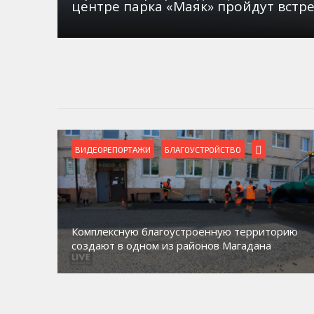
центре парка «Маяк» пройдут встр
ВИДЕОРЕПОРТАЖИ
Магадан присоединился к пилотному проекту
орию
по работе с несовершеннолетними из групп
социального риска «Переправа»