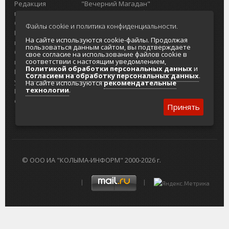
Редакция
"Вечерний Магадан"
портала
Городская доска объявлений
О проекте
Реклама
Файлы cookie и политика конфиденциальности.
Реклама на
Главный туристический портал
На сайте используются cookie-файлы. Продолжая
портале
Колымы
пользоваться данным сайтом, вы подтверждаете
Отзывы и
Политика в отношении обработки
свое согласие на использование файлов cookie в
соответствии с настоящим уведомлением,
предложения
персональных данных
Политикой обработки персональных данных
и
Интернет-
Согласие на обработку персональных
Согласием на обработку персональных данных
.
услуги
данных
На сайте используются
рекомендательные
технологии
.
Разработка
сайтов
Принять
© ООО ИА "КОЛЫМА-ИНФОРМ" 2000-2026 г.