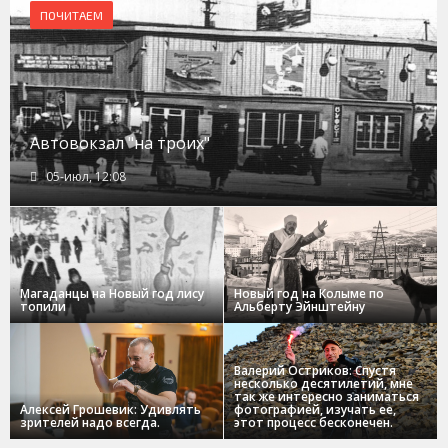
ПОЧИТАЕМ
Автовокзал "на троих"
05-июл, 12:08
Магаданцы на Новый год лису
Новый год на Колыме по
топили
Альберту Эйнштейну
Валерий Остриков: Спустя
несколько десятилетий, мне
так же интересно заниматься
Алексей Грошевик: Удивлять
фотографией, изучать ее,
зрителей надо всегда.
этот процесс бесконечен.